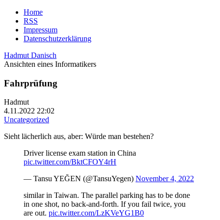
Home
RSS
Impressum
Datenschutzerklärung
Hadmut Danisch
Ansichten eines Informatikers
Fahrprüfung
Hadmut
4.11.2022 22:02
Uncategorized
Sieht lächerlich aus, aber: Würde man bestehen?
Driver license exam station in China
pic.twitter.com/BktCFOY4rH
— Tansu YEĞEN (@TansuYegen)
November 4, 2022
similar in Taiwan. The parallel parking has to be done
in one shot, no back-and-forth. If you fail twice, you
are out.
pic.twitter.com/LzKVeYG1B0