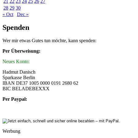
21
22
23
24
25
26
27
28
29
30
« Oct
Dec »
Spenden
Wer mir etwas Gutes tun möchte, kann spenden:
Per Überweisung:
Neues Konto:
Hadmut Danisch
Sparkasse Berlin
IBAN DE37 1005 0000 0191 2680 62
BIC BELADEBEXXX
Per Paypal:
Werbung