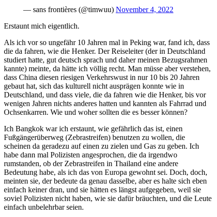
— sans frontières (@timwuu)
November 4, 2022
Erstaunt mich eigentlich.
Als ich vor so ungefähr 10 Jahren mal in Peking war, fand ich, dass
die da fahren, wie die Henker. Der Reiseleiter (der in Deutschland
studiert hatte, gut deutsch sprach und daher meinen Bezugsrahmen
kannte) meinte, da hätte ich völlig recht. Man müsse aber verstehen,
dass China diesen riesigen Verkehrswust in nur 10 bis 20 Jahren
gebaut hat, sich das kulturell nicht ausprägen konnte wie in
Deutschland, und dass viele, die da fahren wie die Henker, bis vor
wenigen Jahren nichts anderes hatten und kannten als Fahrrad und
Ochsenkarren. Wie und woher sollten die es besser können?
Ich Bangkok war ich erstaunt, wie gefährlich das ist, einen
Fußgängerüberweg (Zebrastreifen) benutzen zu wollen, die
scheinen da geradezu auf einen zu zielen und Gas zu geben. Ich
habe dann mal Polizisten angesprochen, die da irgendwo
rumstanden, ob der Zebrastreifen in Thailand eine andere
Bedeutung habe, als ich das von Europa gewohnt sei. Doch, doch,
meinten sie, der bedeute da genau dasselbe, aber es halte sich eben
einfach keiner dran, und sie hätten es längst aufgegeben, weil sie
soviel Polizisten nicht haben, wie sie dafür bräuchten, und die Leute
einfach unbelehrbar seien.