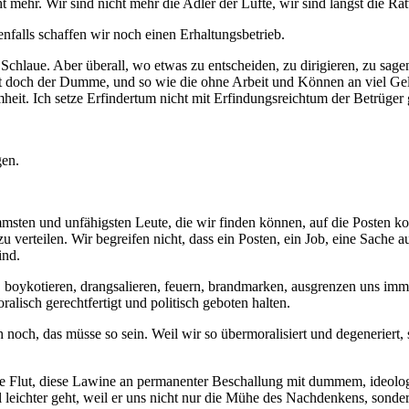
t mehr. Wir sind nicht mehr die Adler der Lüfte, wir sind längst die Ra
tenfalls schaffen wir noch einen Erhaltungsbetrieb.
Schlaue. Aber überall, wo etwas zu entscheiden, zu dirigieren, zu sagen
ist doch der Dumme, und so wie die ohne Arbeit und Können an viel G
eit. Ich setze Erfindertum nicht mit Erfindungsreichtum der Betrüger g
gen.
msten und unfähigsten Leute, die wir finden können, auf die Posten kom
u verteilen. Wir begreifen nicht, dass ein Posten, ein Job, eine Sache a
ind.
n, boykotieren, drangsalieren, feuern, brandmarken, ausgrenzen uns i
lisch gerechtfertigt und politisch geboten halten.
och, das müsse so sein. Weil wir so übermoralisiert und degeneriert, s
se Flut, diese Lawine an permanenter Beschallung mit dummem, ideolo
l leichter geht, weil er uns nicht nur die Mühe des Nachdenkens, son