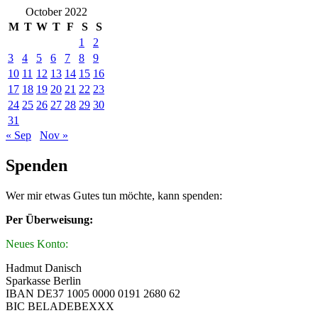
October 2022
M
T
W
T
F
S
S
1
2
3
4
5
6
7
8
9
10
11
12
13
14
15
16
17
18
19
20
21
22
23
24
25
26
27
28
29
30
31
« Sep
Nov »
Spenden
Wer mir etwas Gutes tun möchte, kann spenden:
Per Überweisung:
Neues Konto:
Hadmut Danisch
Sparkasse Berlin
IBAN DE37 1005 0000 0191 2680 62
BIC BELADEBEXXX