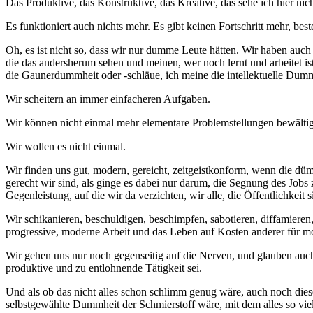
Das Produktive, das Konstruktive, das Kreative, das sehe ich hier nich
Es funktioniert auch nichts mehr. Es gibt keinen Fortschritt mehr, bes
Oh, es ist nicht so, dass wir nur dumme Leute hätten. Wir haben auch 
die das andersherum sehen und meinen, wer noch lernt und arbeitet 
die Gaunerdummheit oder -schläue, ich meine die intellektuelle Dummh
Wir scheitern an immer einfacheren Aufgaben.
Wir können nicht einmal mehr elementare Problemstellungen bewälti
Wir wollen es nicht einmal.
Wir finden uns gut, modern, gereicht, zeitgeistkonform, wenn die düm
gerecht wir sind, als ginge es dabei nur darum, die Segnung des Jobs z
Gegenleistung, auf die wir da verzichten, wir alle, die Öffentlichkeit s
Wir schikanieren, beschuldigen, beschimpfen, sabotieren, diffamiere
progressive, moderne Arbeit und das Leben auf Kosten anderer für mora
Wir gehen uns nur noch gegenseitig auf die Nerven, und glauben auch n
produktive und zu entlohnende Tätigkeit sei.
Und als ob das nicht alles schon schlimm genug wäre, auch noch die
selbstgewählte Dummheit der Schmierstoff wäre, mit dem alles so vie