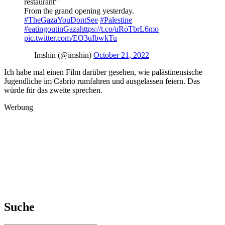
restaurant"
From the grand opening yesterday.
#TheGazaYouDontSee
#Palestine
#eatingoutinGaza
https://t.co/uRoTbrL6mo
pic.twitter.com/EO3uIbwkTu
— Imshin (@imshin)
October 21, 2022
Ich habe mal einen Film darüber gesehen, wie palästinensische
Jugendliche im Cabrio rumfahren und ausgelassen feiern. Das
würde für das zweite sprechen.
Werbung
Suche