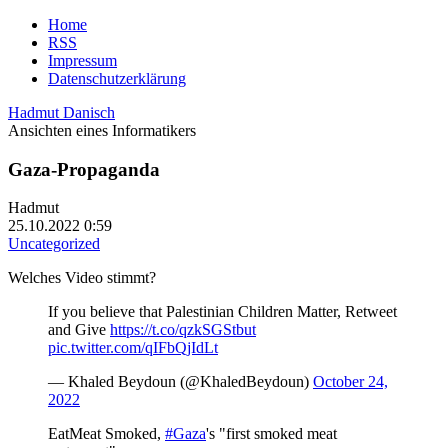
Home
RSS
Impressum
Datenschutzerklärung
Hadmut Danisch
Ansichten eines Informatikers
Gaza-Propaganda
Hadmut
25.10.2022 0:59
Uncategorized
Welches Video stimmt?
If you believe that Palestinian Children Matter, Retweet
and Give
https://t.co/qzkSGStbut
pic.twitter.com/qIFbQjIdLt
— Khaled Beydoun (@KhaledBeydoun)
October 24,
2022
EatMeat Smoked,
#Gaza
's "first smoked meat