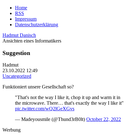
Home
RSS
Impressum
Datenschutzerklärung
Hadmut Danisch
Ansichten eines Informatikers
Suggestion
Hadmut
23.10.2022 12:49
Uncategorized
Funktioniert unsere Gesellschaft so?
"That's not the way I like it, chop it up and warm it in
the microwave. There… that's exactly the way I like it"
pic.twitter.com/wQ2lGeXGvs
— Madeyousmile (@Thund3rB0lt)
October 22, 2022
Werbung