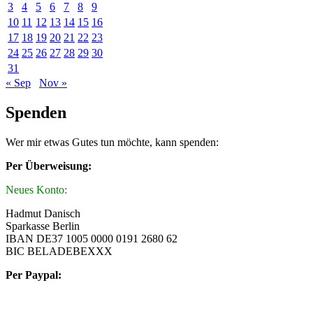
3
4
5
6
7
8
9
10
11
12
13
14
15
16
17
18
19
20
21
22
23
24
25
26
27
28
29
30
31
« Sep
Nov »
Spenden
Wer mir etwas Gutes tun möchte, kann spenden:
Per Überweisung:
Neues Konto:
Hadmut Danisch
Sparkasse Berlin
IBAN DE37 1005 0000 0191 2680 62
BIC BELADEBEXXX
Per Paypal: