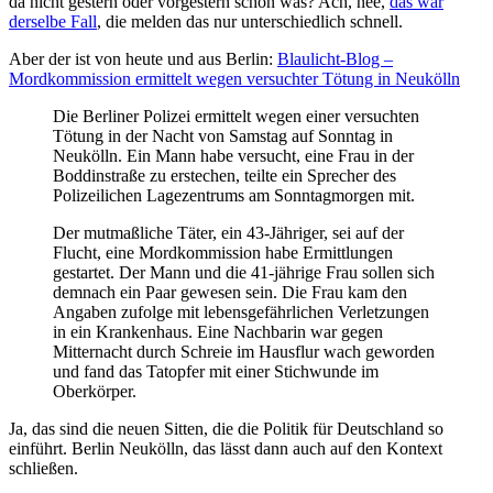
da nicht gestern oder vorgestern schon was? Ach, nee,
das war
derselbe Fall
, die melden das nur unterschiedlich schnell.
Aber der ist von heute und aus Berlin:
Blaulicht-Blog –
Mordkommission ermittelt wegen versuchter Tötung in Neukölln
Die Berliner Polizei ermittelt wegen einer versuchten
Tötung in der Nacht von Samstag auf Sonntag in
Neukölln. Ein Mann habe versucht, eine Frau in der
Boddinstraße zu erstechen, teilte ein Sprecher des
Polizeilichen Lagezentrums am Sonntagmorgen mit.
Der mutmaßliche Täter, ein 43-Jähriger, sei auf der
Flucht, eine Mordkommission habe Ermittlungen
gestartet. Der Mann und die 41-jährige Frau sollen sich
demnach ein Paar gewesen sein. Die Frau kam den
Angaben zufolge mit lebensgefährlichen Verletzungen
in ein Krankenhaus. Eine Nachbarin war gegen
Mitternacht durch Schreie im Hausflur wach geworden
und fand das Tatopfer mit einer Stichwunde im
Oberkörper.
Ja, das sind die neuen Sitten, die die Politik für Deutschland so
einführt. Berlin Neukölln, das lässt dann auch auf den Kontext
schließen.