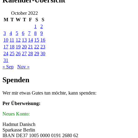
Kalender-Übersicht
October 2022
M
T
W
T
F
S
S
1
2
3
4
5
6
7
8
9
10
11
12
13
14
15
16
17
18
19
20
21
22
23
24
25
26
27
28
29
30
31
« Sep
Nov »
Spenden
Wer mir etwas Gutes tun möchte, kann spenden:
Per Überweisung:
Neues Konto:
Hadmut Danisch
Sparkasse Berlin
IBAN DE37 1005 0000 0191 2680 62