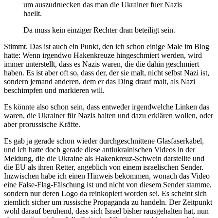
um auszudruecken das man die Ukrainer fuer Nazis
haellt.
Da muss kein einziger Rechter dran beteiligt sein.
Stimmt. Das ist auch ein Punkt, den ich schon einige Male im Blog
hatte: Wenn irgendwo Hakenkreuze hingeschmiert werden, wird
immer unterstellt, dass es Nazis waren, die die dahin geschmiert
haben. Es ist aber oft so, dass der, der sie malt, nicht selbst Nazi ist,
sondern jemand anderen, dem er das Ding drauf malt, als Nazi
beschimpfen und markieren will.
Es könnte also schon sein, dass entweder irgendwelche Linken das
waren, die Ukrainer für Nazis halten und dazu erklären wollen, oder
aber prorussische Kräfte.
Es gab ja gerade schon wieder durchgeschnittene Glasfaserkabel,
und ich hatte doch gerade diese antiukrainischen Videos in der
Meldung, die die Ukraine als Hakenkreuz-Schwein darstellte und
die EU als ihren Retter, angeblich von einem israelischen Sender.
Inzwischen habe ich einen Hinweis bekommen, wonach das Video
eine False-Flag-Fälschung ist und nicht von diesem Sender stamme,
sondern nur deren Logo da reinkopiert worden sei. Es scheint sich
ziemlich sicher um russische Propaganda zu handeln. Der Zeitpunkt
wohl darauf beruhend, dass sich Israel bisher rausgehalten hat, nun