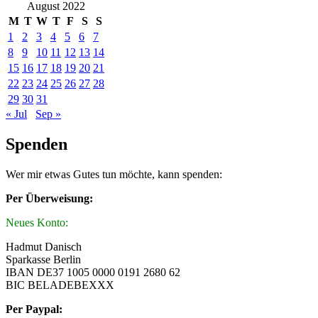
August 2022
M
T
W
T
F
S
S
1
2
3
4
5
6
7
8
9
10
11
12
13
14
15
16
17
18
19
20
21
22
23
24
25
26
27
28
29
30
31
« Jul
Sep »
Spenden
Wer mir etwas Gutes tun möchte, kann spenden:
Per Überweisung:
Neues Konto:
Hadmut Danisch
Sparkasse Berlin
IBAN DE37 1005 0000 0191 2680 62
BIC BELADEBEXXX
Per Paypal: