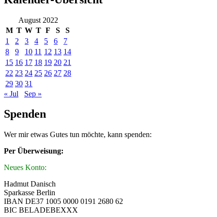
August 2022
M
T
W
T
F
S
S
1
2
3
4
5
6
7
8
9
10
11
12
13
14
15
16
17
18
19
20
21
22
23
24
25
26
27
28
29
30
31
« Jul
Sep »
Spenden
Wer mir etwas Gutes tun möchte, kann spenden:
Per Überweisung:
Neues Konto:
Hadmut Danisch
Sparkasse Berlin
IBAN DE37 1005 0000 0191 2680 62
BIC BELADEBEXXX