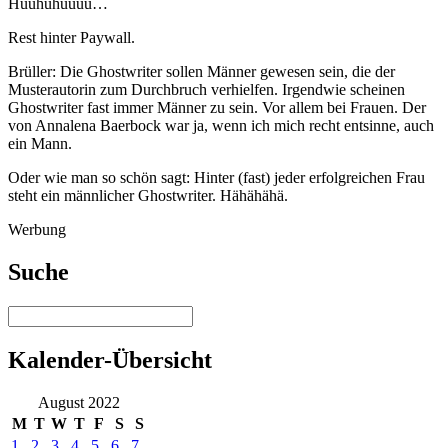
Huuhuhuuuu…
Rest hinter Paywall.
Brüller: Die Ghostwriter sollen Männer gewesen sein, die der
Musterautorin zum Durchbruch verhielfen. Irgendwie scheinen
Ghostwriter fast immer Männer zu sein. Vor allem bei Frauen. Der
von Annalena Baerbock war ja, wenn ich mich recht entsinne, auch
ein Mann.
Oder wie man so schön sagt: Hinter (fast) jeder erfolgreichen Frau
steht ein männlicher Ghostwriter. Hähähähä.
Werbung
Suche
Kalender-Übersicht
August 2022
M
T
W
T
F
S
S
1
2
3
4
5
6
7