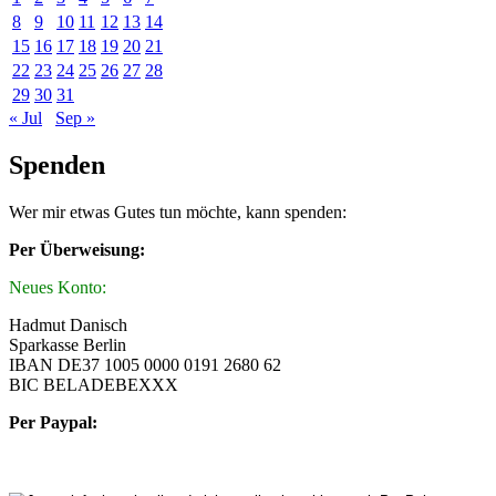
8
9
10
11
12
13
14
15
16
17
18
19
20
21
22
23
24
25
26
27
28
29
30
31
« Jul
Sep »
Spenden
Wer mir etwas Gutes tun möchte, kann spenden:
Per Überweisung:
Neues Konto:
Hadmut Danisch
Sparkasse Berlin
IBAN DE37 1005 0000 0191 2680 62
BIC BELADEBEXXX
Per Paypal: