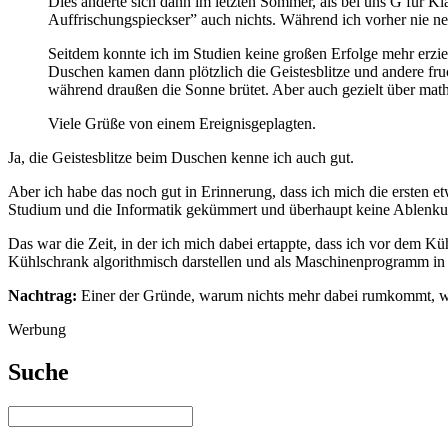
Dies änderte sich dann im letzten Sommer, als bei uns G für K
Auffrischungspieckser” auch nichts. Während ich vorher nie ne
Seitdem konnte ich im Studien keine großen Erfolge mehr erzie
Duschen kamen dann plötzlich die Geistesblitze und andere fru
während draußen die Sonne brütet. Aber auch gezielt über mat
Viele Grüße von einem Ereignisgeplagten.
Ja, die Geistesblitze beim Duschen kenne ich auch gut.
Aber ich habe das noch gut in Erinnerung, dass ich mich die ersten et
Studium und die Informatik gekümmert und überhaupt keine Ablenkun
Das war die Zeit, in der ich mich dabei ertappte, dass ich vor dem 
Kühlschrank algorithmisch darstellen und als Maschinenprogramm in A
Nachtrag:
Einer der Gründe, warum nichts mehr dabei rumkommt, we
Werbung
Suche