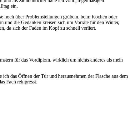
sen und als Stubenhocker halte ich vom „regelmäßigen
ltag ein.
eise noch über Problemstellungen grübeln, beim Kochen oder
in und die Gedanken kreisen sich um Vorräte für den Winter,
 da sich der Faden im Kopf zu schnell verliert.
emstern für das Vordiplom, wirklich um nichts anderes als mein
wie ich das Öffnen der Tür und herausnehmen der Flasche aus dem
as Fach reinpresst.