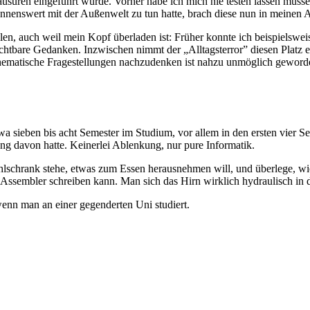
lausuren eingeführt wurde. Vorher habe ich mich nie testen lassen müs
nnenswert mit der Außenwelt zu tun hatte, brach diese nun in meinen Al
len, auch weil mein Kopf überladen ist: Früher konnte ich beispielsw
chtbare Gedanken. Inzwischen nimmt der „Alltagsterror” diesen Platz e
hematische Fragestellungen nachzudenken ist nahzu unmöglich geworden,
wa sieben bis acht Semester im Studium, vor allem in den ersten vier S
g davon hatte. Keinerlei Ablenkung, nur pure Informatik.
Kühlschrank stehe, etwas zum Essen herausnehmen will, und überlege, 
ssembler schreiben kann. Man sich das Hirn wirklich hydraulisch in d
nn man an einer gegenderten Uni studiert.