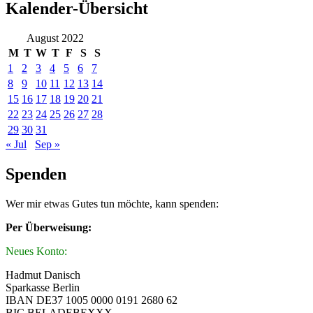
Kalender-Übersicht
August 2022
M
T
W
T
F
S
S
1
2
3
4
5
6
7
8
9
10
11
12
13
14
15
16
17
18
19
20
21
22
23
24
25
26
27
28
29
30
31
« Jul
Sep »
Spenden
Wer mir etwas Gutes tun möchte, kann spenden:
Per Überweisung:
Neues Konto:
Hadmut Danisch
Sparkasse Berlin
IBAN DE37 1005 0000 0191 2680 62
BIC BELADEBEXXX