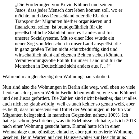
„Die Forderungen von Kevin Kühnert und seinen
Jusos, dass jeder Mensch dort leben können soll, wo er
möchte, und dass Deutschland oder die EU den
Transport der Migranten hierher organisieren und
finanzieren sollen, ist brandgefährlich für die
gesellschaftliche Stabilität unseres Landes und für
unserer Sozialsysteme. Mit so einer Idee würde ein
neuer Sog von Menschen in unser Land ausgelöst, die
in ganz großen Teilen nicht schutzbedürftig sind und
wirtschaftlich nicht auf eigenen Beinen stehen könnten.
Verantwortungsvolle Politik für unser Land und für die
Menschen in Deutschland sieht anders aus. […]“
Während man gleichzeitig den Wohnungsbau sabotiert.
Nun sind also die Wohnungen in Berlin alle weg, weil eben so viele
Leute aus der ganzen Welt in Berlin leben wollten, wie von Kühnert
und den Jusos gefordert. Die Zahlen sind nicht belastbar, das ist alles
auch nicht so glaubwürdig, weil es auch keiner so genau weiß, aber
es heißt, dass mindestens ein Drittel der Wohnungen in Berlin von
Migranten belegt sind, in manchen Gegenden nahezu 100%. Ich
hatte ja schon geschrieben, was für Erlebnisse ich hatte, als ich 2013
nach einer Wohnung gesucht hatte. Einmal hatte ich in einer
Wohnanlage eine günstige, einfache, aber gut renovierte Wohnung
gesehen. Beim Warten auf den Hausverwalter zur Besichtigung