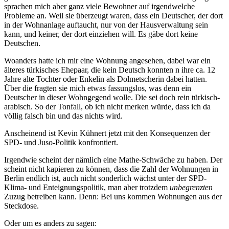
sprachen mich aber ganz viele Bewohner auf irgendwelche
Probleme an. Weil sie überzeugt waren, dass ein Deutscher, der dort
in der Wohnanlage auftaucht, nur von der Hausverwaltung sein
kann, und keiner, der dort einziehen will. Es gäbe dort keine
Deutschen.
Woanders hatte ich mir eine Wohnung angesehen, dabei war ein
älteres türkisches Ehepaar, die kein Deutsch konnten n ihre ca. 12
Jahre alte Tochter oder Enkelin als Dolmetscherin dabei hatten.
Über die fragten sie mich etwas fassungslos, was denn ein
Deutscher in dieser Wohngegend wolle. Die sei doch rein türkisch-
arabisch. So der Tonfall, ob ich nicht merken würde, dass ich da
völlig falsch bin und das nichts wird.
Anscheinend ist Kevin Kühnert jetzt mit den Konsequenzen der
SPD- und Juso-Politik konfrontiert.
Irgendwie scheint der nämlich eine Mathe-Schwäche zu haben. Der
scheint nicht kapieren zu können, dass die Zahl der Wohnungen in
Berlin endlich ist, auch nicht sonderlich wächst unter der SPD-
Klima- und Enteignungspolitik, man aber trotzdem
unbegrenzten
Zuzug betreiben kann. Denn: Bei uns kommen Wohnungen aus der
Steckdose.
Oder um es anders zu sagen: