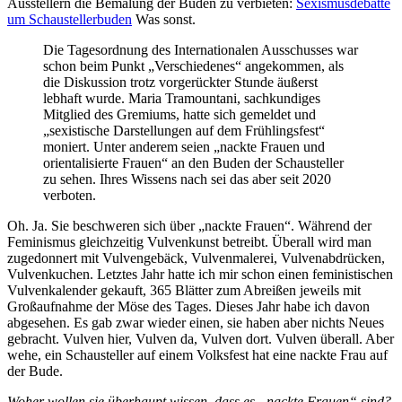
Ausstellern die Bemalung der Buden zu verbieten:
Sexismusdebatte
um Schaustellerbuden
Was sonst.
Die Tagesordnung des Internationalen Ausschusses war
schon beim Punkt „Verschiedenes“ angekommen, als
die Diskussion trotz vorgerückter Stunde äußerst
lebhaft wurde. Maria Tramountani, sachkundiges
Mitglied des Gremiums, hatte sich gemeldet und
„sexistische Darstellungen auf dem Frühlingsfest“
moniert. Unter anderem seien „nackte Frauen und
orientalisierte Frauen“ an den Buden der Schausteller
zu sehen. Ihres Wissens nach sei das aber seit 2020
verboten.
Oh. Ja. Sie beschweren sich über „nackte Frauen“. Während der
Feminismus gleichzeitig Vulvenkunst betreibt. Überall wird man
zugedonnert mit Vulvengebäck, Vulvenmalerei, Vulvenabdrücken,
Vulvenkuchen. Letztes Jahr hatte ich mir schon einen feministischen
Vulvenkalender gekauft, 365 Blätter zum Abreißen jeweils mit
Großaufnahme der Möse des Tages. Dieses Jahr habe ich davon
abgesehen. Es gab zwar wieder einen, sie haben aber nichts Neues
gebracht. Vulven hier, Vulven da, Vulven dort. Vulven überall. Aber
wehe, ein Schausteller auf einem Volksfest hat eine nackte Frau auf
der Bude.
Woher wollen sie überhaupt wissen, dass es „nackte Frauen“ sind?