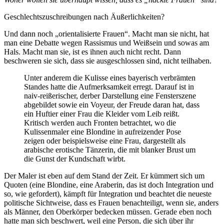
Geschlechtszuschreibungen nach Äußerlichkeiten?
Und dann noch „orientalisierte Frauen“. Macht man sie nicht, hat
man eine Debatte wegen Rassismus und Weißsein und sowas am
Hals. Macht man sie, ist es ihnen auch nicht recht. Dann
beschweren sie sich, dass sie ausgeschlossen sind, nicht teilhaben.
Unter anderem die Kulisse eines bayerisch verbrämten
Standes hatte die Aufmerksamkeit erregt. Darauf ist in
naiv-reißerischer, derber Darstellung eine Fensterszene
abgebildet sowie ein Voyeur, der Freude daran hat, dass
ein Huftier einer Frau die Kleider vom Leib reißt.
Kritisch werden auch Fronten betrachtet, wo die
Kulissenmaler eine Blondine in aufreizender Pose
zeigen oder beispielsweise eine Frau, dargestellt als
arabische erotische Tänzerin, die mit blanker Brust um
die Gunst der Kundschaft wirbt.
Der Maler ist eben auf dem Stand der Zeit. Er kümmert sich um
Quoten (eine Blondine, eine Araberin, das ist doch Integration und
so, wie gefordert), kämpft für Integration und beachtet die neueste
politische Sichtweise, dass es Frauen benachteiligt, wenn sie, anders
als Männer, den Oberkörper bedecken müssen. Gerade eben noch
hatte man sich beschwert, weil eine Person, die sich über ihr