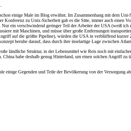
.
ch schon einige Male im Blog erwähnt. Im Zusammenhang mit dem Uni-Str
r Konferenz zu Unix-Sicherheit gab es die Sitte, immer auch einen Vor
. Nur ein verschwindend geringer Teil der Arbeiter der USA (weiß ich 
 passiere mit Maschinen, und müsse über große Entfernungen transportie
riff auf die größte Pipeline), würden die USA in verblüffend kurzer Zei
nzept beruhe darauf, dass durch ihre inselartige Lage zwischen Atlanti
e ländliche Struktur, in der Lebensmittel wie Reis noch mit einfachen 
. China habe deshalb genug Hinterland, um einen solchen Angriff zu ü
dale einige Gegenden und Teile der Bevölkerung von der Versorgung a