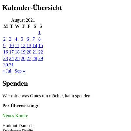
Kalender-Übersicht
August 2021
M
T
W
T
F
S
S
1
2
3
4
5
6
7
8
9
10
11
12
13
14
15
16
17
18
19
20
21
22
23
24
25
26
27
28
29
30
31
« Jul
Sep »
Spenden
Wer mir etwas Gutes tun möchte, kann spenden:
Per Überweisung:
Neues Konto:
Hadmut Danisch
Sparkasse Berlin