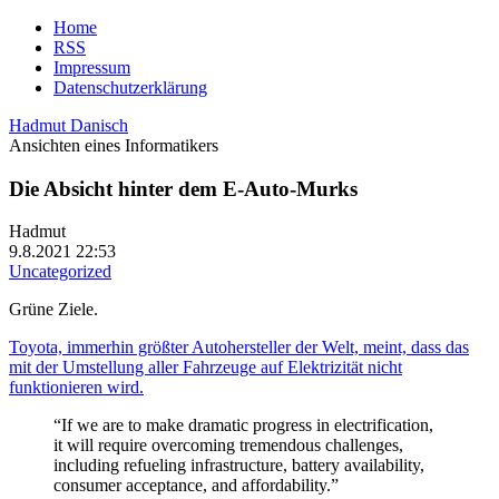
Home
RSS
Impressum
Datenschutzerklärung
Hadmut Danisch
Ansichten eines Informatikers
Die Absicht hinter dem E-Auto-Murks
Hadmut
9.8.2021 22:53
Uncategorized
Grüne Ziele.
Toyota, immerhin größter Autohersteller der Welt, meint, dass das
mit der Umstellung aller Fahrzeuge auf Elektrizität nicht
funktionieren wird.
“If we are to make dramatic progress in electrification,
it will require overcoming tremendous challenges,
including refueling infrastructure, battery availability,
consumer acceptance, and affordability.”