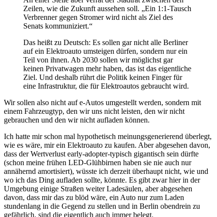
Zeilen, wie die Zukunft aussehen soll.
„Ein 1:1-Tausch
Verbrenner gegen Stromer wird nicht als Ziel des
Senats kommuniziert.“
Das heißt zu Deutsch: Es sollen gar nicht alle Berliner
auf ein Elektroauto umsteigen dürfen, sondern nur ein
Teil von ihnen. Ab 2030 sollen wir möglichst gar
keinen Privatwagen mehr haben, das ist das eigentliche
Ziel. Und deshalb rührt die Politik keinen Finger für
eine Infrastruktur, die für Elektroautos gebraucht wird.
Wir sollen also nicht auf e-Autos umgestellt werden, sondern mit
einem Fahrzeugtyp, den wir uns nicht leisten, den wir nicht
gebrauchen und den wir nicht aufladen können.
Ich hatte mir schon mal hypothetisch meinungsgenerierend überlegt,
wie es wäre, mir ein Elektroauto zu kaufen. Aber abgesehen davon,
dass der Wertverlust early-adopter-typisch gigantisch sein dürfte
(schon meine frühen LED-Glühbirnen haben sie nie auch nur
annähernd amortisiert), wüsste ich derzeit überhaupt nicht, wie und
wo ich das Ding aufladen sollte, könnte. Es gibt zwar hier in der
Umgebung einige Straßen weiter Ladesäulen, aber abgesehen
davon, dass mir das zu blöd wäre, ein Auto nur zum Laden
stundenlang in die Gegend zu stellen und in Berlin obendrein zu
gefährlich, sind die eigentlich auch immer belegt.