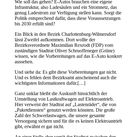
Wie soll das gehen? E-Autos brauchen eine eigene
Infrastruktur, also Ladesäulen und ein Stromnetz, das
genug Ladestrom zur Verfügung stellen kann. Sorgt die
Politik entsprechend dafür, dass diese Voraussetzungen
bis 2030 erfüllt sind?
Ein Blick in den Bezirk Charlottenburg-Wilmersdorf
lässt Zweifel aufkommen. Dort wollte der
Bezirksverordnete Maximilian Rexrodt (FDP) vom
zuständigen Stadtrat Oliver Schruoffeneger (Grüne)
wissen, wie die Vorbereitungen auf das E-Auto konkret
aussehen.
Und siehe da: Es gibt diese Vorbereitungen gar nicht.
Und es fehlen dem Bezirksamt anscheinend auch die
wichtigsten Informationen dafür.[…]
Ganz unklar bleibt die Auskunft hinsichtlich der
Umstellung von Lastkraftwagen auf Elektroantrieb.
Hier verweist der Stadtrat auf „Lastenräder“, die von
„Paketdiensten“ genutzt werden könnten. Die große
Zahl der Schwerlastwagen, die unsere gesamte
Versorgung sichern und für die es keinen Elektroantrieb
gibt, erwähnt er gar nicht.
An einer Stelle aber verrät der Stadtrat zwischen den