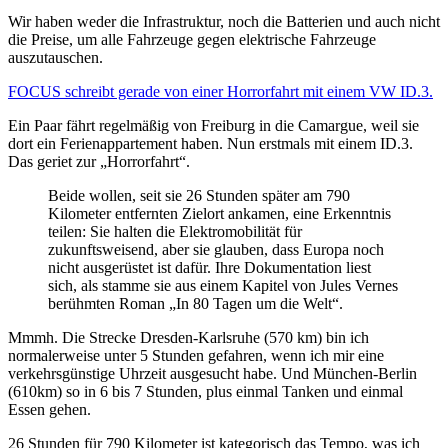
Wir haben weder die Infrastruktur, noch die Batterien und auch nicht
die Preise, um alle Fahrzeuge gegen elektrische Fahrzeuge
auszutauschen.
FOCUS schreibt gerade von einer Horrorfahrt mit einem VW ID.3.
Ein Paar fährt regelmäßig von Freiburg in die Camargue, weil sie
dort ein Ferienappartement haben. Nun erstmals mit einem ID.3.
Das geriet zur „Horrorfahrt“.
Beide wollen, seit sie 26 Stunden später am 790
Kilometer entfernten Zielort ankamen, eine Erkenntnis
teilen: Sie halten die Elektromobilität für
zukunftsweisend, aber sie glauben, dass Europa noch
nicht ausgerüstet ist dafür. Ihre Dokumentation liest
sich, als stamme sie aus einem Kapitel von Jules Vernes
berühmten Roman „In 80 Tagen um die Welt“.
Mmmh. Die Strecke Dresden-Karlsruhe (570 km) bin ich
normalerweise unter 5 Stunden gefahren, wenn ich mir eine
verkehrsgünstige Uhrzeit ausgesucht habe. Und München-Berlin
(610km) so in 6 bis 7 Stunden, plus einmal Tanken und einmal
Essen gehen.
26 Stunden für 790 Kilometer ist kategorisch das Tempo, was ich