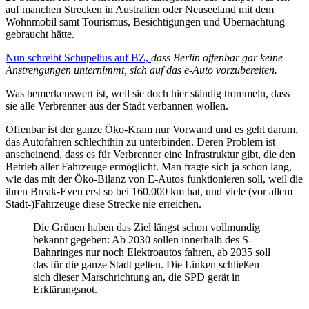
auf manchen Strecken in Australien oder Neuseeland mit dem
Wohnmobil samt Tourismus, Besichtigungen und Übernachtung
gebraucht hätte.
Nun schreibt Schupelius auf BZ,
dass Berlin offenbar gar keine
Anstrengungen unternimmt, sich auf das e-Auto vorzubereiten.
Was bemerkenswert ist, weil sie doch hier ständig trommeln, dass
sie alle Verbrenner aus der Stadt verbannen wollen.
Offenbar ist der ganze Öko-Kram nur Vorwand und es geht darum,
das Autofahren schlechthin zu unterbinden. Deren Problem ist
anscheinend, dass es für Verbrenner eine Infrastruktur gibt, die den
Betrieb aller Fahrzeuge ermöglicht. Man fragte sich ja schon lang,
wie das mit der Öko-Bilanz von E-Autos funktionieren soll, weil die
ihren Break-Even erst so bei 160.000 km hat, und viele (vor allem
Stadt-)Fahrzeuge diese Strecke nie erreichen.
Die Grünen haben das Ziel längst schon vollmundig
bekannt gegeben: Ab 2030 sollen innerhalb des S-
Bahnringes nur noch Elektroautos fahren, ab 2035 soll
das für die ganze Stadt gelten. Die Linken schließen
sich dieser Marschrichtung an, die SPD gerät in
Erklärungsnot.