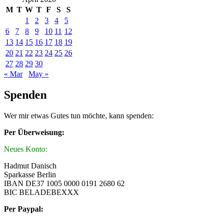
M
T
W
T
F
S
S
1
2
3
4
5
6
7
8
9
10
11
12
13
14
15
16
17
18
19
20
21
22
23
24
25
26
27
28
29
30
« Mar
May »
Spenden
Wer mir etwas Gutes tun möchte, kann spenden:
Per Überweisung:
Neues Konto:
Hadmut Danisch
Sparkasse Berlin
IBAN DE37 1005 0000 0191 2680 62
BIC BELADEBEXXX
Per Paypal: