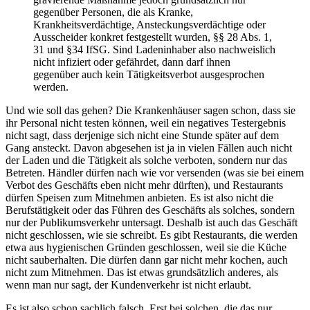
gegenüber Personen, die als Kranke,
Krankheitsverdächtige, Ansteckungsverdächtige oder
Ausscheider konkret festgestellt wurden, §§ 28 Abs. 1,
31 und §34 IfSG. Sind Ladeninhaber also nachweislich
nicht infiziert oder gefährdet, dann darf ihnen
gegenüber auch kein Tätigkeitsverbot ausgesprochen
werden.
Und wie soll das gehen? Die Krankenhäuser sagen schon, dass sie
ihr Personal nicht testen können, weil ein negatives Testergebnis
nicht sagt, dass derjenige sich nicht eine Stunde später auf dem
Gang ansteckt. Davon abgesehen ist ja in vielen Fällen auch nicht
der Laden und die Tätigkeit als solche verboten, sondern nur das
Betreten. Händler dürfen nach wie vor versenden (was sie bei einem
Verbot des Geschäfts eben nicht mehr dürften), und Restaurants
dürfen Speisen zum Mitnehmen anbieten. Es ist also nicht die
Berufstätigkeit oder das Führen des Geschäfts als solches, sondern
nur der Publikumsverkehr untersagt. Deshalb ist auch das Geschäft
nicht geschlossen, wie sie schreibt. Es gibt Restaurants, die werden
etwa aus hygienischen Gründen geschlossen, weil sie die Küche
nicht sauberhalten. Die dürfen dann gar nicht mehr kochen, auch
nicht zum Mitnehmen. Das ist etwas grundsätzlich anderes, als
wenn man nur sagt, der Kundenverkehr ist nicht erlaubt.
Es ist also schon sachlich falsch. Erst bei solchen, die das nur