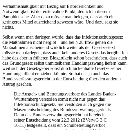
Verhältnismäßigkeit mit Bezug auf Erforderlichkeit und
Notwendigkeit ist der erste valide Punkt, den ich in diesem
Pamphlet sehe. Aber dazu müsste man belegen, dass auch ein
geringeres Mittel ausreichend gewesen wäre. Und dazu sagt sie
nichts.
Selbst wenn man darlegen würde, dass das Infektionsschutzgesetz
die Maßnahmen nicht hergibt – und bei § 28 IfSG gehen die
Maßnahmen anscheinend wirklich weiter als der Gesetzestext –
müsste man darlegen, dass auch kein anderes Gesetz das hergibt. Ich
habe das aber in früheren Blogartikeln schon beschrieben, dass auch
das Grundgesetz selbst unmittelbaren Handlungszwang liefern kann,
weil sich der Gesetzgeber sonst durch lückenhafte Gesetze seiner
Handlungspflicht entziehen könnte. So hat das ja auch das
Bundesverfassungsgericht in der Entscheidung über den anderen
Antrag gesehen.
Die Ausgeh- und Betretungsverbote des Landes Baden-
Württemberg verstoßen somit nicht nur gegen das
Infektionsschutzgesetz. Sie verstoßen auch gegen die
Masernentscheidung des Bundesverwaltungsgerichts.
Denn das Bundesverwaltungsgericht hat bereits in
seiner Entscheidung vom 22.3.2012 (BVerwG 3 C
16.11) festgestellt, dass ein Schulbetretungsverbot