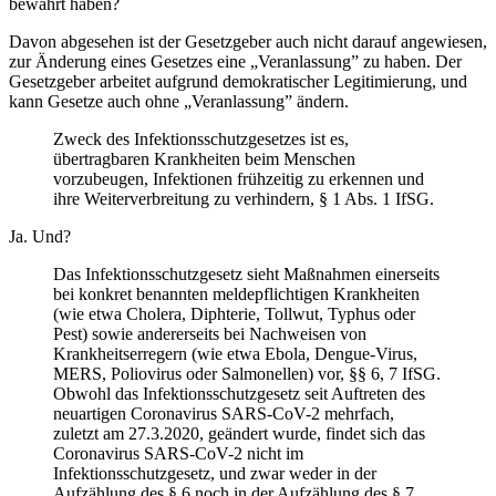
bewährt haben?
Davon abgesehen ist der Gesetzgeber auch nicht darauf angewiesen,
zur Änderung eines Gesetzes eine „Veranlassung” zu haben. Der
Gesetzgeber arbeitet aufgrund demokratischer Legitimierung, und
kann Gesetze auch ohne „Veranlassung” ändern.
Zweck des Infektionsschutzgesetzes ist es,
übertragbaren Krankheiten beim Menschen
vorzubeugen, Infektionen frühzeitig zu erkennen und
ihre Weiterverbreitung zu verhindern, § 1 Abs. 1 IfSG.
Ja. Und?
Das Infektionsschutzgesetz sieht Maßnahmen einerseits
bei konkret benannten meldepflichtigen Krankheiten
(wie etwa Cholera, Diphterie, Tollwut, Typhus oder
Pest) sowie andererseits bei Nachweisen von
Krankheitserregern (wie etwa Ebola, Dengue-Virus,
MERS, Poliovirus oder Salmonellen) vor, §§ 6, 7 IfSG.
Obwohl das Infektionsschutzgesetz seit Auftreten des
neuartigen Coronavirus SARS-CoV-2 mehrfach,
zuletzt am 27.3.2020, geändert wurde, findet sich das
Coronavirus SARS-CoV-2 nicht im
Infektionsschutzgesetz, und zwar weder in der
Aufzählung des § 6 noch in der Aufzählung des § 7