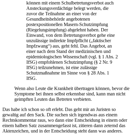
können mit einem Schulbetretungsverbot auch
Ansteckungsverdächtige belegt werden, die
zuvor die Teilnahme an einer von der
Gesundheitsbehörde angebotenen
postexpositionellen Masern-Schutzimpfung
(Riegelungsimpfung) abgelehnt haben. Der
Einwand, von dem Betretungsverbot gehe eine
unzulässige indirekte Impfpflicht („faktischer
Impfzwang“) aus, geht fehl. Das Angebot, an
einer nach dem Stand der medizinischen und
epidemiologischen Wissenschaft (vgl. § 1 Abs. 2
IfSG) empfohlenen Schutzimpfung (§ 2 Nr. 9
IfSG) teilzunehmen, ist eine zulässige
Schutzmaßnahme im Sinne von § 28 Abs. 1
IfSG.
Wenn also Leute die Krankheit übertragen können, bevor die
Symptome bei ihnen selbst erkennbar sind, kann man nicht
geimpften Leuten das Betreten verbieten.
Das habe ich schon so oft erlebt. Das geht mir an Juristen so
gewaltig auf den Sack. Die suchen sich irgendwas aus einem
Rechtskommentar raus, wo dann eine Entscheidung in einem oder
einem halben Satz zusammengefasst ist, zitieren dann zeternd das
Aktenzeichen, und in der Entscheidung steht dann was anderes.