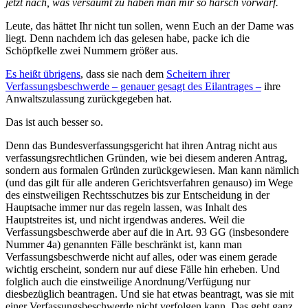
jetzt nach, was versäumt zu haben man mir so harsch vorwarf.
Leute, das hättet Ihr nicht tun sollen, wenn Euch an der Dame was
liegt. Denn nachdem ich das gelesen habe, packe ich die
Schöpfkelle zwei Nummern größer aus.
Es heißt übrigens
, dass sie nach dem
Scheitern ihrer
Verfassungsbeschwerde – genauer gesagt des Eilantrages –
ihre
Anwaltszulassung zurückgegeben hat.
Das ist auch besser so.
Denn das Bundesverfassungsgericht hat ihren Antrag nicht aus
verfassungsrechtlichen Gründen, wie bei diesem anderen Antrag,
sondern aus formalen Gründen zurückgewiesen. Man kann nämlich
(und das gilt für alle anderen Gerichtsverfahren genauso) im Wege
des einstweiligen Rechtsschutzes bis zur Entscheidung in der
Hauptsache immer nur das regeln lassen, was Inhalt des
Hauptstreites ist, und nicht irgendwas anderes. Weil die
Verfassungsbeschwerde aber auf die in Art. 93 GG (insbesondere
Nummer 4a) genannten Fälle beschränkt ist, kann man
Verfassungsbeschwerde nicht auf alles, oder was einem gerade
wichtig erscheint, sondern nur auf diese Fälle hin erheben. Und
folglich auch die einstweilige Anordnung/Verfügung nur
diesbezüglich beantragen. Und sie hat etwas beantragt, was sie mit
einer Verfassungsbeschwerde nicht verfolgen kann. Das geht ganz