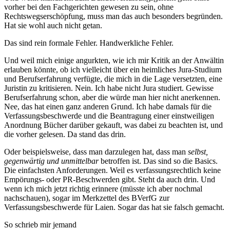
vorher bei den Fachgerichten gewesen zu sein, ohne
Rechtswegserschöpfung, muss man das auch besonders begründen.
Hat sie wohl auch nicht getan.
Das sind rein formale Fehler. Handwerkliche Fehler.
Und weil mich einige angurkten, wie ich mir Kritik an der Anwältin
erlauben könnte, ob ich vielleicht über ein heimliches Jura-Studium
und Berufserfahrung verfügte, die mich in die Lage versetzten, eine
Juristin zu kritisieren. Nein. Ich habe nicht Jura studiert. Gewisse
Berufserfahrung schon, aber die würde man hier nicht anerkennen.
Nee, das hat einen ganz anderen Grund. Ich habe damals für die
Verfassungsbeschwerde und die Beantragung einer einstweiligen
Anordnung Bücher darüber gekauft, was dabei zu beachten ist, und
die vorher gelesen. Da stand das drin.
Oder beispielsweise, dass man darzulegen hat, dass man
selbst,
gegenwärtig und unmittelbar
betroffen ist. Das sind so die Basics.
Die einfachsten Anforderungen. Weil es verfassungsrechtlich keine
Empörungs- oder PR-Beschwerden gibt. Steht da auch drin. Und
wenn ich mich jetzt richtig erinnere (müsste ich aber nochmal
nachschauen), sogar im Merkzettel des BVerfG zur
Verfassungsbeschwerde für Laien. Sogar das hat sie falsch gemacht.
So schrieb mir jemand