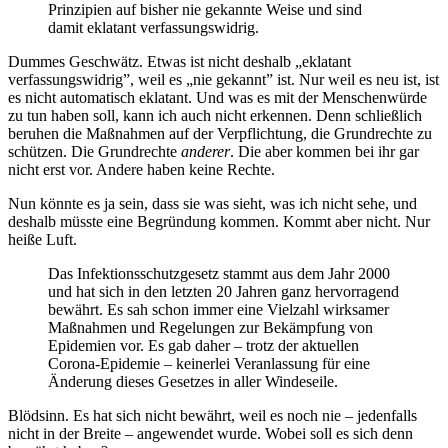
Prinzipien auf bisher nie gekannte Weise und sind
damit eklatant verfassungswidrig.
Dummes Geschwätz. Etwas ist nicht deshalb „eklatant
verfassungswidrig”, weil es „nie gekannt” ist. Nur weil es neu ist, ist
es nicht automatisch eklatant. Und was es mit der Menschenwürde
zu tun haben soll, kann ich auch nicht erkennen. Denn schließlich
beruhen die Maßnahmen auf der Verpflichtung, die Grundrechte zu
schützen. Die Grundrechte
anderer
. Die aber kommen bei ihr gar
nicht erst vor. Andere haben keine Rechte.
Nun könnte es ja sein, dass sie was sieht, was ich nicht sehe, und
deshalb müsste eine Begründung kommen. Kommt aber nicht. Nur
heiße Luft.
Das Infektionsschutzgesetz stammt aus dem Jahr 2000
und hat sich in den letzten 20 Jahren ganz hervorragend
bewährt. Es sah schon immer eine Vielzahl wirksamer
Maßnahmen und Regelungen zur Bekämpfung von
Epidemien vor. Es gab daher – trotz der aktuellen
Corona-Epidemie – keinerlei Veranlassung für eine
Änderung dieses Gesetzes in aller Windeseile.
Blödsinn. Es hat sich nicht bewährt, weil es noch nie – jedenfalls
nicht in der Breite – angewendet wurde. Wobei soll es sich denn