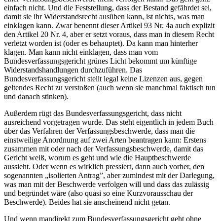
einfach nicht. Und die Feststellung, dass der Bestand gefährdet sei,
damit sie ihr Widerstandsrecht ausüben kann, ist nichts, was man
einklagen kann. Zwar benennt dieser Artikel 93 Nr. 4a auch explizit
den Artikel 20 Nr. 4, aber er setzt voraus, dass man in diesem Recht
verletzt worden ist (oder es behauptet). Da kann man hinterher
klagen. Man kann nicht einklagen, dass man vom
Bundesverfassungsgericht grünes Licht bekommt um künftige
Widerstandshandlungen durchzuführen. Das
Bundesverfassungsgericht stellt legal keine Lizenzen aus, gegen
geltendes Recht zu verstoßen (auch wenn sie manchmal faktisch tun
und danach stinken).
Außerdem rügt das Bundesverfassungsgericht, dass nicht
ausreichend vorgetragen wurde. Das steht eigentlich in jedem Buch
über das Verfahren der Verfassungsbeschwerde, dass man die
einstweilige Anordnung auf zwei Arten beantragen kann: Erstens
zusammen mit oder nach der Verfassungsbeschwerde, damit das
Gericht weiß, worum es geht und wie die Hauptbeschwerde
aussieht. Oder wenn es wirklich pressiert, dann auch vorher, den
sogenannten „isolierten Antrag”, aber zumindest mit der Darlegung,
was man mit der Beschwerde verfolgen will und dass das zulässig
und begründet wäre (also quasi so eine Kurzvorausschau der
Beschwerde). Beides hat sie anscheinend nicht getan.
Und wenn mandirekt zum Bundesverfassungsgericht geht ohne