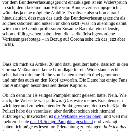
vor dem Bundesverfassungsgericht einzuklagen ist ein Widerspruch
in sich, denn bekäme man Hilfe vom Bundesverfassungsgericht,
wäre das ja eine mögliche Abhilfe. Es müsste also schon darauf
hinauslaufen, dass man das auch das Bundesverfassungsgericht als
solches sabotiert und außer Funktion setzt (was ich allerdings damit,
wie man die Genderprofessoren Susanne Baer da reinschleuste,
schon erfüllt gesehen habe, denn die ist die fleischgewordene
Verfassungssabotage – in Bezug auf Corona sehe ich das jetzt aber
nicht).
Dass ich mich zu Artikel 20 und dazu geäußert habe, dass ich in den
Corona-Maßnahmen keine Grundlage für ein Widerstandsrecht
sehe, haben mir eine Reihe von Leuten ziemlich übel genommen
und mir das auch an den Kopf geworfen. Die Dame hat einige Fans
und Anhänger, besonders seit dieser Kapriole.
Ob ich denn ihr 19-seitiges Pamphlet nicht gelesen hätte. Nein. Wie
auch, die Webseite war ja down. (
Das
wäre meines Erachtens ein
wichtiger und zu beleuchtender Punkt gewesen, denn es hieß ja, die
Polizei habe das veranlasst, aber darüber schien sich niemand
aufzuregen.) Inzwischen ist
die Webseite wieder oben
, und weil mir
mehrere Leute
das 19-Seitige Pamphlet geschickt
und verlangt
hatten, ich möge es lesen um Erleuchtung zu erlangen,
hole ich das