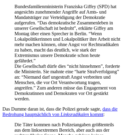
Bundesfamilienministerin Franziska Giffey (SPD) hat
angesichts zunehmender Angriffe auf Amts- und
Mandatsträger zur Verteidigung der Demokratie
aufgerufen. “Das demokratische Zusammenleben in
unserer Gesellschaft ist bedroht”, erklärte Giffey am
Montag über einen Sprecher in Berlin. “Wenn
Lokalpolitikerinnen und Lokalpolitiker ihre Arbeit nicht
mehr machen können, ohne Angst vor Rechtsradikalen
zu haben, macht das deutlich, wie stark der
Extremismus unsere Demokratie schon heute
gefährdet.”
Die Gesellschaft dürfe dies “nicht hinnehmen”, forderte
die Ministerin. Sie mahnte eine “harte Strafverfolgung”
an: “Niemand darf ungestraft Angst verbreiten und
Menschen, die vor Ort Verantwortung tragen,
angreifen.” Zum anderen müsse das Engagement von
Demokratinnen und Demokraten vor Ort gestärkt
werden.
Das Dumme daran ist, dass die Polizei gerade sagte,
dass die
Bedrohung hauptsächlich von
Linksradikalen
kommt
:
Die Täter kommen nach Polizeiangaben größtenteils
aus dem linksextremen Bereich, aber auch aus der