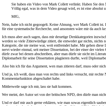
Sie haben ein Video von Mark Collett verlinkt. Haben Sie den
Völlig egal, was in dem Video gesagt wird, es ist eine absolu
MfG,
Nein, habe ich nicht gegoogelt. Keine Ahnung, wer Mark Collett ist. 
für eine systematische Recherche, und ansonsten wäre mir da auch k
Ich muss aber auch sagen, dass mir derartige Denkkategorien inzwi
werden so viele Zitierwürdige zitiert, die entweder gar nichts, nichts 
Kategorie, die nie meine war, weit entfremdet habe. Mir gehen diese Le
nervt wieder einmal, seit meiner Dissertation, bei der einer der vielen
dürfe zwar bei denen abschreiben, aber man dürfe sie nicht im Litera
Diplomarbeit für seine Dissertation plagiieren durfte, weil Diplomarb
Also bin ich für das Argument, wen man zitieren darf, muss oder nich
Und ja, ich weiß, dass man von rechts und links versucht, mir recht
Kommentarfunktion abgeschaltet habe.
Mittlerweile sage ich mir, lass sie halt kommen.
Wer meint, der Autor sei von der britischen NPD, den dürfe man nicht z
Und er darf mir auch gerne erklären, wie man sowas eigentlich sauber