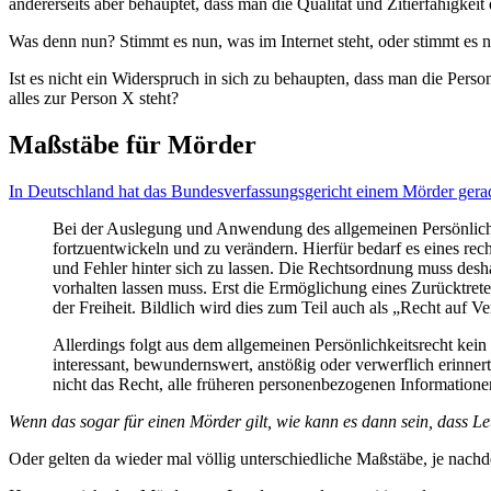
andererseits aber behauptet, dass man die Qualität und Zitierfähigke
Was denn nun? Stimmt es nun, was im Internet steht, oder stimmt es n
Ist es nicht ein Widerspruch in sich zu behaupten, dass man die Pers
alles zur Person X steht?
Maßstäbe für Mörder
In Deutschland hat das Bundesverfassungsgericht einem Mörder gera
Bei der Auslegung und Anwendung des allgemeinen Persönlichke
fortzuentwickeln und zu verändern. Hierfür bedarf es eines rec
und Fehler hinter sich zu lassen. Die Rechtsordnung muss desh
vorhalten lassen muss. Erst die Ermöglichung eines Zurücktret
der Freiheit. Bildlich wird dies zum Teil auch als „Recht auf 
Allerdings folgt aus dem allgemeinen Persönlichkeitsrecht kei
interessant, bewundernswert, anstößig oder verwerflich erinner
nicht das Recht, alle früheren personenbezogenen Information
Wenn das sogar für einen Mörder gilt, wie kann es dann sein, dass Leu
Oder gelten da wieder mal völlig unterschiedliche Maßstäbe, je nachde