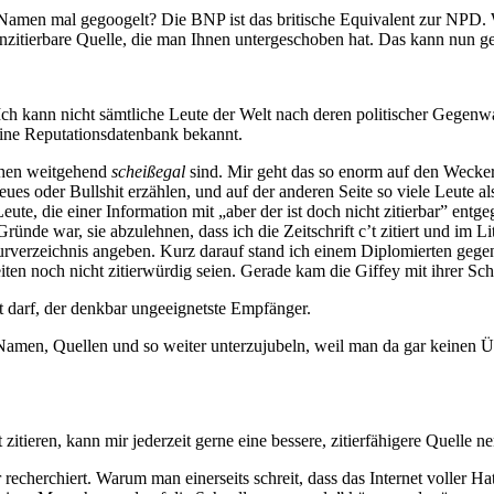
 Namen mal gegoogelt? Die BNP ist das britische Equivalent zur NPD.
t unzitierbare Quelle, die man Ihnen untergeschoben hat. Das kann nun 
Ich kann nicht sämtliche Leute der Welt nach deren politischer Gegenwar
eine Reputationsdatenbank bekannt.
schen weitgehend
scheißegal
sind. Mir geht das so enorm auf den Wecker d
neues oder Bullshit erzählen, und auf der anderen Seite so viele Leute a
ute, die einer Information mit „aber der ist doch nicht zitierbar” entge
 Gründe war, sie abzulehnen, dass ich die Zeitschrift c’t zitiert und im 
turverzeichnis angeben. Kurz darauf stand ich einem Diplomierten gegen 
eiten noch nicht zitierwürdig seien. Gerade kam die Giffey mit ihrer Sc
t darf, der denkbar ungeeignetste Empfänger.
e Namen, Quellen und so weiter unterzujubeln, weil man da gar keinen 
itieren, kann mir jederzeit gerne eine bessere, zitierfähigere Quelle n
 recherchiert. Warum man einerseits schreit, dass das Internet voller