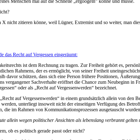
it eines Menschen mal auf die Schnelle „ergoogeln” könne und müsse.
icht?
on X nicht zitieren könne, weil Lügner, Extremist und so weiter, man d
de das Recht auf Vergessen eingeräumt:
itsrechts ist dem Rechnung zu tragen. Zur Freiheit gehört es, persö
htlichen Rahmens, der es ermöglicht, von seiner Freiheit uneingeschüc
alb davor schützen, dass sich eine Person frühere Positionen, Äußerun
ens vergangener Sachverhalte eröffnet die Chance zum Neubeginn in Frei
Vergessen“ oder als „Recht auf Vergessenwerden“ bezeichnet.
n „Recht auf Vergessenwerden“ in einem grundsätzlich allein von den B
t werden, unterliegt insoweit nicht der einseitigen Verfügung des Betro
en, die im Rahmen von Kommunikationsprozessen ausgetauscht wurden, 
te allein wegen politischer Ansichten als lebenslang verbrannt gelten 
m, ob es politisch gerade passt oder nicht?