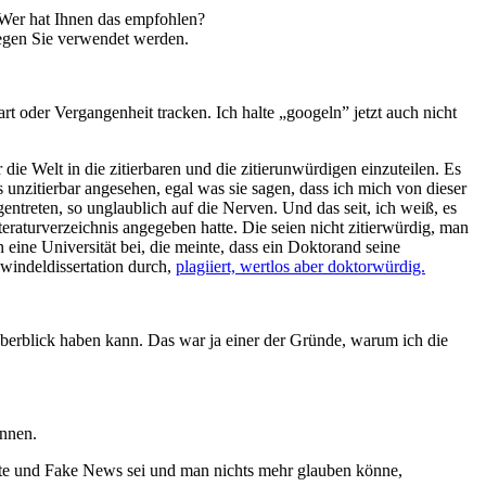
 Wer hat Ihnen das empfohlen?
gegen Sie verwendet werden.
t oder Vergangenheit tracken. Ich halte „googeln” jetzt auch nicht
ie Welt in die zitierbaren und die zitierunwürdigen einzuteilen. Es
ls unzitierbar angesehen, egal was sie sagen, dass ich mich von dieser
gentreten, so unglaublich auf die Nerven. Und das seit, ich weiß, es
Literaturverzeichnis angegeben hatte. Die seien nicht zitierwürdig, man
eine Universität bei, die meinte, dass ein Doktorand seine
hwindeldissertation durch,
plagiiert, wertlos aber doktorwürdig.
Überblick haben kann. Das war ja einer der Gründe, warum ich die
ennen.
 Hate und Fake News sei und man nichts mehr glauben könne,