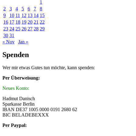
1
2
3
4
5
6
7
8
9
10
11
12
13
14
15
16
17
18
19
20
21
22
23
24
25
26
27
28
29
30
31
« Nov
Jan »
Spenden
Wer mir etwas Gutes tun möchte, kann spenden:
Per Überweisung:
Neues Konto:
Hadmut Danisch
Sparkasse Berlin
IBAN DE37 1005 0000 0191 2680 62
BIC BELADEBEXXX
Per Paypal: