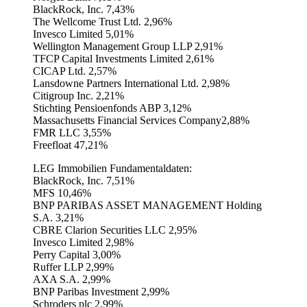
BlackRock, Inc. 7,43%
The Wellcome Trust Ltd. 2,96%
Invesco Limited 5,01%
Wellington Management Group LLP 2,91%
TFCP Capital Investments Limited 2,61%
CICAP Ltd. 2,57%
Lansdowne Partners International Ltd. 2,98%
Citigroup Inc. 2,21%
Stichting Pensioenfonds ABP 3,12%
Massachusetts Financial Services Company2,88%
FMR LLC 3,55%
Freefloat 47,21%
LEG Immobilien Fundamentaldaten:
BlackRock, Inc. 7,51%
MFS 10,46%
BNP PARIBAS ASSET MANAGEMENT Holding
S.A. 3,21%
CBRE Clarion Securities LLC 2,95%
Invesco Limited 2,98%
Perry Capital 3,00%
Ruffer LLP 2,99%
AXA S.A. 2,99%
BNP Paribas Investment 2,99%
Schroders plc 2,99%