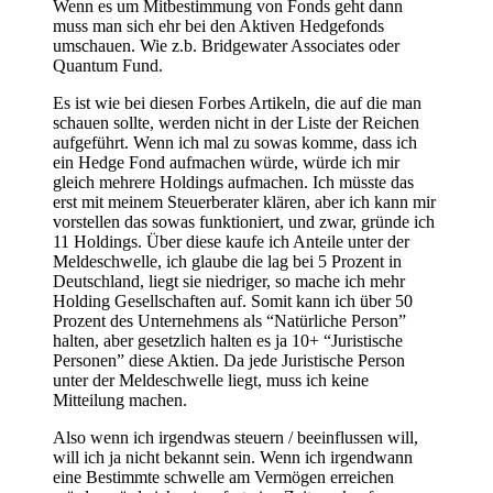
Wenn es um Mitbestimmung von Fonds geht dann
muss man sich ehr bei den Aktiven Hedgefonds
umschauen. Wie z.b. Bridgewater Associates oder
Quantum Fund.
Es ist wie bei diesen Forbes Artikeln, die auf die man
schauen sollte, werden nicht in der Liste der Reichen
aufgeführt. Wenn ich mal zu sowas komme, dass ich
ein Hedge Fond aufmachen würde, würde ich mir
gleich mehrere Holdings aufmachen. Ich müsste das
erst mit meinem Steuerberater klären, aber ich kann mir
vorstellen das sowas funktioniert, und zwar, gründe ich
11 Holdings. Über diese kaufe ich Anteile unter der
Meldeschwelle, ich glaube die lag bei 5 Prozent in
Deutschland, liegt sie niedriger, so mache ich mehr
Holding Gesellschaften auf. Somit kann ich über 50
Prozent des Unternehmens als “Natürliche Person”
halten, aber gesetzlich halten es ja 10+ “Juristische
Personen” diese Aktien. Da jede Juristische Person
unter der Meldeschwelle liegt, muss ich keine
Mitteilung machen.
Also wenn ich irgendwas steuern / beeinflussen will,
will ich ja nicht bekannt sein. Wenn ich irgendwann
eine Bestimmte schwelle am Vermögen erreichen