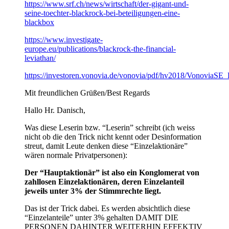
https://www.srf.ch/news/wirtschaft/der-gigant-und-
seine-toechter-blackrock-bei-beteiligungen-eine-
blackbox
https://www.investigate-
europe.eu/publications/blackrock-the-financial-
leviathan/
https://investoren.vonovia.de/vonovia/pdf/hv2018/VonoviaSE
Mit freundlichen Grüßen/Best Regards
Hallo Hr. Danisch,
Was diese Leserin bzw. “Leserin” schreibt (ich weiss
nicht ob die den Trick nicht kennt oder Desinformation
streut, damit Leute denken diese “Einzelaktionäre”
wären normale Privatpersonen):
Der “Hauptaktionär” ist also ein Konglomerat von
zahllosen Einzelaktionären, deren Einzelanteil
jeweils unter 3% der Stimmrechte liegt.
Das ist der Trick dabei. Es werden absichtlich diese
“Einzelanteile” unter 3% gehalten DAMIT DIE
PERSONEN DAHINTER WEITERHIN EFFEKTIV