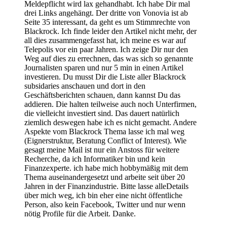
Meldepflicht wird lax gehandhabt. Ich habe Dir mal
drei Links angehängt. Der dritte von Vonovia ist ab
Seite 35 interessant, da geht es um Stimmrechte von
Blackrock. Ich finde leider den Artikel nicht mehr, der
all dies zusammengefasst hat, ich meine es war auf
Telepolis vor ein paar Jahren. Ich zeige Dir nur den
Weg auf dies zu errechnen, das was sich so genannte
Journalisten sparen und nur 5 min in einen Artikel
investieren. Du musst Dir die Liste aller Blackrock
subsidaries anschauen und dort in den
Geschäftsberichten schauen, dann kannst Du das
addieren. Die halten teilweise auch noch Unterfirmen,
die vielleicht investiert sind. Das dauert natürlich
ziemlich deswegen habe ich es nicht gemacht. Andere
Aspekte vom Blackrock Thema lasse ich mal weg
(Eignerstruktur, Beratung Conflict of Interest). Wie
gesagt meine Mail ist nur ein Anstoss für weitere
Recherche, da ich Informatiker bin und kein
Finanzexperte. ich habe mich hobbymäßig mit dem
Thema auseinandergesetzt und arbeite seit über 20
Jahren in der Finanzindustrie. Bitte lasse alleDetails
über mich weg, ich bin eher eine nicht öffentliche
Person, also kein Facebook, Twitter und nur wenn
nötig Profile für die Arbeit. Danke.