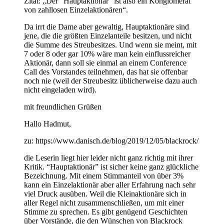
Zitat: „Der “Hauptaktionär” ist also ein Konglomerat
von zahllosen Einzelaktionären“.
Da irrt die Dame aber gewaltig, Hauptaktionäre sind
jene, die die größten Einzelanteile besitzen, und nicht
die Summe des Streubesitzes. Und wenn sie meint, mit
7 oder 8 oder gar 10% wäre man kein einflussreicher
Aktionär, dann soll sie einmal an einem Conference
Call des Vorstandes teilnehmen, das hat sie offenbar
noch nie (weil der Streubesitz üblicherweise dazu auch
nicht eingeladen wird).
mit freundlichen Grüßen
Hallo Hadmut,
zu: https://www.danisch.de/blog/2019/12/05/blackrock/
die Leserin liegt hier leider nicht ganz richtig mit ihrer
Kritik. “Hauptaktionär” ist sicher keine ganz glückliche
Bezeichnung. Mit einem Stimmanteil von über 3%
kann ein Einzelaktionär aber aller Erfahrung nach sehr
viel Druck ausüben. Weil die Kleinaktionäre sich in
aller Regel nicht zusammenschließen, um mit einer
Stimme zu sprechen. Es gibt genügend Geschichten
über Vorstände, die den Wünschen von Blackrock