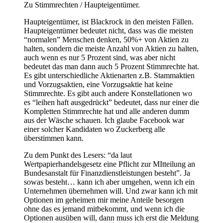
Zu Stimmrechten / Haupteigentümer.
Haupteigentümer, ist Blackrock in den meisten Fällen.
Haupteigentümer bedeutet nicht, dass was die meisten
“normalen” Menschen denken, 50%+ von Aktien zu
halten, sondern die meiste Anzahl von Aktien zu halten,
auch wenn es nur 5 Prozent sind, was aber nicht
bedeutet das man dann auch 5 Prozent Stimmrechte hat.
Es gibt unterschiedliche Aktienarten z.B. Stammaktien
und Vorzugsaktien, eine Vorzugsaktie hat keine
Stimmrechte. Es gibt auch andere Konstellationen wo
es “leihen haft ausgedrückt” bedeutet, dass nur einer die
Kompletten Stimmrechte hat und alle anderen dumm
aus der Wäsche schauen. Ich glaube Facebook war
einer solcher Kandidaten wo Zuckerberg alle
überstimmen kann.
Zu dem Punkt des Lesers: “da laut
Wertpapierhandelsgesetz eine Pflicht zur MItteilung an
Bundesanstalt für Finanzdienstleistungen besteht”. Ja
sowas besteht… kann ich aber umgehen, wenn ich ein
Unternehmen übernehmen will. Und zwar kann ich mit
Optionen im geheimen mir meine Anteile besorgen
ohne das es jemand mitbekommt, und wenn ich die
Optionen ausüben will, dann muss ich erst die Meldung