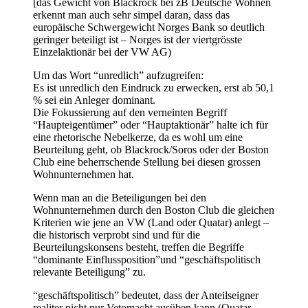
[das Gewicht von Blackrock bei zB Deutsche Wohnen
erkennt man auch sehr simpel daran, dass das
europäische Schwergewicht Norges Bank so deutlich
geringer beteiligt ist – Norges ist der viertgrösste
Einzelaktionär bei der VW AG)
Um das Wort “unredlich” aufzugreifen:
Es ist unredlich den Eindruck zu erwecken, erst ab 50,1
% sei ein Anleger dominant.
Die Fokussierung auf den verneinten Begriff
“Haupteigentümer” oder “Hauptaktionär” halte ich für
eine rhetorische Nebelkerze, da es wohl um eine
Beurteilung geht, ob Blackrock/Soros oder der Boston
Club eine beherrschende Stellung bei diesen grossen
Wohnunternehmen hat.
Wenn man an die Beteiligungen bei den
Wohnunternehmen durch den Boston Club die gleichen
Kriterien wie jene an VW (Land oder Quatar) anlegt –
die historisch verprobt sind und für die
Beurteilungskonsens besteht, treffen die Begriffe
“dominante Einflussposition”und “geschäftspolitisch
relevante Beteiligung” zu.
“geschäftspolitisch” bedeutet, dass der Anteilseigner
realiter nicht nur Vetomacht ausüben kann (Quatar-