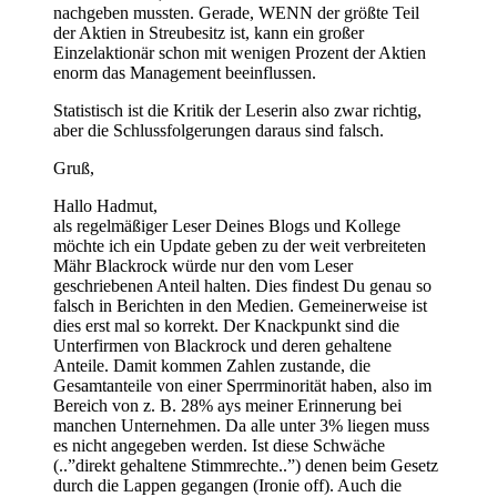
nachgeben mussten. Gerade, WENN der größte Teil
der Aktien in Streubesitz ist, kann ein großer
Einzelaktionär schon mit wenigen Prozent der Aktien
enorm das Management beeinflussen.
Statistisch ist die Kritik der Leserin also zwar richtig,
aber die Schlussfolgerungen daraus sind falsch.
Gruß,
Hallo Hadmut,
als regelmäßiger Leser Deines Blogs und Kollege
möchte ich ein Update geben zu der weit verbreiteten
Mähr Blackrock würde nur den vom Leser
geschriebenen Anteil halten. Dies findest Du genau so
falsch in Berichten in den Medien. Gemeinerweise ist
dies erst mal so korrekt. Der Knackpunkt sind die
Unterfirmen von Blackrock und deren gehaltene
Anteile. Damit kommen Zahlen zustande, die
Gesamtanteile von einer Sperrminorität haben, also im
Bereich von z. B. 28% ays meiner Erinnerung bei
manchen Unternehmen. Da alle unter 3% liegen muss
es nicht angegeben werden. Ist diese Schwäche
(..”direkt gehaltene Stimmrechte..”) denen beim Gesetz
durch die Lappen gegangen (Ironie off). Auch die