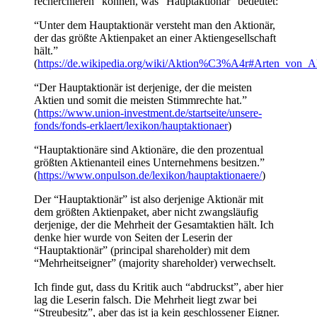
recherchieren” können, was “Hauptaktionär” bedeutet:
“Unter dem Hauptaktionär versteht man den Aktionär,
der das größte Aktienpaket an einer Aktiengesellschaft
hält.”
(
https://de.wikipedia.org/wiki/Aktion%C3%A4r#Arten_von
“Der Hauptaktionär ist derjenige, der die meisten
Aktien und somit die meisten Stimmrechte hat.”
(
https://www.union-investment.de/startseite/unsere-
fonds/fonds-erklaert/lexikon/hauptaktionaer
)
“Hauptaktionäre sind Aktionäre, die den prozentual
größten Aktienanteil eines Unternehmens besitzen.”
(
https://www.onpulson.de/lexikon/hauptaktionaere/
)
Der “Hauptaktionär” ist also derjenige Aktionär mit
dem größten Aktienpaket, aber nicht zwangsläufig
derjenige, der die Mehrheit der Gesamtaktien hält. Ich
denke hier wurde von Seiten der Leserin der
“Hauptaktionär” (principal shareholder) mit dem
“Mehrheitseigner” (majority shareholder) verwechselt.
Ich finde gut, dass du Kritik auch “abdruckst”, aber hier
lag die Leserin falsch. Die Mehrheit liegt zwar bei
“Streubesitz”, aber das ist ja kein geschlossener Eigner.