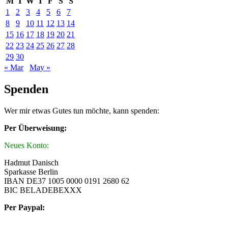
M
T
W
T
F
S
S
1
2
3
4
5
6
7
8
9
10
11
12
13
14
15
16
17
18
19
20
21
22
23
24
25
26
27
28
29
30
« Mar
May »
Spenden
Wer mir etwas Gutes tun möchte, kann spenden:
Per Überweisung:
Neues Konto:
Hadmut Danisch
Sparkasse Berlin
IBAN DE37 1005 0000 0191 2680 62
BIC BELADEBEXXX
Per Paypal: