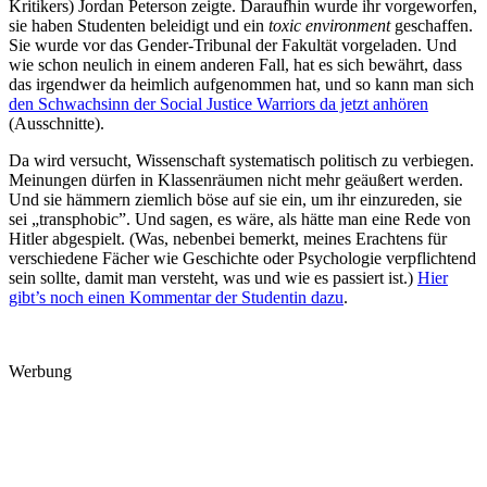
Kritikers) Jordan Peterson zeigte. Daraufhin wurde ihr vorgeworfen,
sie haben Studenten beleidigt und ein
toxic environment
geschaffen.
Sie wurde vor das Gender-Tribunal der Fakultät vorgeladen. Und
wie schon neulich in einem anderen Fall, hat es sich bewährt, dass
das irgendwer da heimlich aufgenommen hat, und so kann man sich
den Schwachsinn der Social Justice Warriors da jetzt anhören
(Ausschnitte).
Da wird versucht, Wissenschaft systematisch politisch zu verbiegen.
Meinungen dürfen in Klassenräumen nicht mehr geäußert werden.
Und sie hämmern ziemlich böse auf sie ein, um ihr einzureden, sie
sei „transphobic”. Und sagen, es wäre, als hätte man eine Rede von
Hitler abgespielt. (Was, nebenbei bemerkt, meines Erachtens für
verschiedene Fächer wie Geschichte oder Psychologie verpflichtend
sein sollte, damit man versteht, was und wie es passiert ist.)
Hier
gibt’s noch einen Kommentar der Studentin dazu
.
Werbung