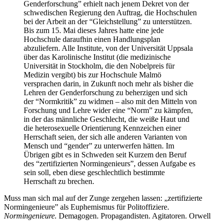
Genderforschung” erhielt nach jenem Dekret von der
schwedischen Regierung den Auftrag, die Hochschulen
bei der Arbeit an der “Gleichstellung” zu unterstützen.
Bis zum 15. Mai dieses Jahres hatte eine jede
Hochschule daraufhin einen Handlungsplan
abzuliefern. Alle Institute, von der Universität Uppsala
über das Karolinische Institut (die medizinische
Universität in Stockholm, die den Nobelpreis für
Medizin vergibt) bis zur Hochschule Malmö
versprachen darin, in Zukunft noch mehr als bisher die
Lehren der Genderforschung zu beherzigen und sich
der “Normkritik” zu widmen – also mit den Mitteln von
Forschung und Lehre wider eine “Norm” zu kämpfen,
in der das männliche Geschlecht, die weiße Haut und
die heterosexuelle Orientierung Kennzeichen einer
Herrschaft seien, der sich alle anderen Varianten von
Mensch und “gender” zu unterwerfen hätten. Im
Übrigen gibt es in Schweden seit Kurzem den Beruf
des “zertifizierten Normingenieurs”, dessen Aufgabe es
sein soll, eben diese geschlechtlich bestimmte
Herrschaft zu brechen.
Muss man sich mal auf der Zunge zergehen lassen: „zertifizierte
Normingenieure” als Euphemismus für Politoffiziere.
Normingenieure.
Demagogen. Propagandisten. Agitatoren. Orwell