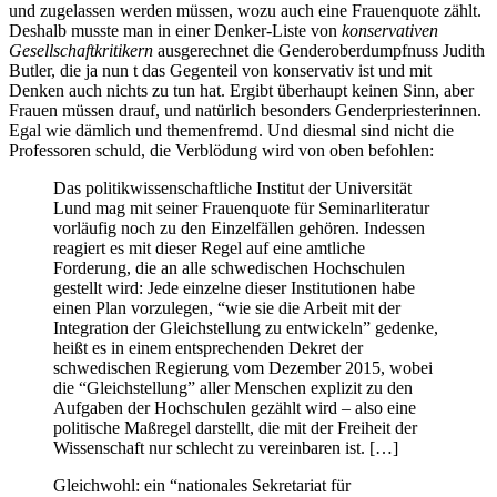
und zugelassen werden müssen, wozu auch eine Frauenquote zählt.
Deshalb musste man in einer Denker-Liste von
konservativen
Gesellschaftkritikern
ausgerechnet die Genderoberdumpfnuss Judith
Butler, die ja nun t das Gegenteil von konservativ ist und mit
Denken auch nichts zu tun hat. Ergibt überhaupt keinen Sinn, aber
Frauen müssen drauf, und natürlich besonders Genderpriesterinnen.
Egal wie dämlich und themenfremd. Und diesmal sind nicht die
Professoren schuld, die Verblödung wird von oben befohlen:
Das politikwissenschaftliche Institut der Universität
Lund mag mit seiner Frauenquote für Seminarliteratur
vorläufig noch zu den Einzelfällen gehören. Indessen
reagiert es mit dieser Regel auf eine amtliche
Forderung, die an alle schwedischen Hochschulen
gestellt wird: Jede einzelne dieser Institutionen habe
einen Plan vorzulegen, “wie sie die Arbeit mit der
Integration der Gleichstellung zu entwickeln” gedenke,
heißt es in einem entsprechenden Dekret der
schwedischen Regierung vom Dezember 2015, wobei
die “Gleichstellung” aller Menschen explizit zu den
Aufgaben der Hochschulen gezählt wird – also eine
politische Maßregel darstellt, die mit der Freiheit der
Wissenschaft nur schlecht zu vereinbaren ist. […]
Gleichwohl: ein “nationales Sekretariat für