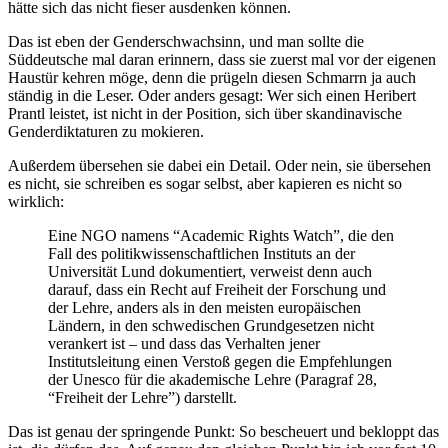
hätte sich das nicht fieser ausdenken können.
Das ist eben der Genderschwachsinn, und man sollte die
Süddeutsche mal daran erinnern, dass sie zuerst mal vor der eigenen
Haustür kehren möge, denn die prügeln diesen Schmarrn ja auch
ständig in die Leser. Oder anders gesagt: Wer sich einen Heribert
Prantl leistet, ist nicht in der Position, sich über skandinavische
Genderdiktaturen zu mokieren.
Außerdem übersehen sie dabei ein Detail. Oder nein, sie übersehen
es nicht, sie schreiben es sogar selbst, aber kapieren es nicht so
wirklich:
Eine NGO namens “Academic Rights Watch”, die den
Fall des politikwissenschaftlichen Instituts an der
Universität Lund dokumentiert, verweist denn auch
darauf, dass ein Recht auf Freiheit der Forschung und
der Lehre, anders als in den meisten europäischen
Ländern, in den schwedischen Grundgesetzen nicht
verankert ist – und dass das Verhalten jener
Institutsleitung einen Verstoß gegen die Empfehlungen
der Unesco für die akademische Lehre (Paragraf 28,
“Freiheit der Lehre”) darstellt.
Das ist genau der springende Punkt: So bescheuert und bekloppt das