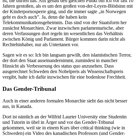
ist, die dürfen das. Auf genau den gleichen Punkt bin ich vor fast 10
Jahren gestoßen, als es um den großen von-der-Leyen-Blödsinn mit
der Kinderpornosperre ging, und die immer sagte „in Norwegen
geht es doch auch”. Ja, denn die haben kein
Telekommunikationsgeheimnis. Das sind von der Staatsform her
zunächst Monarchien. Zwar inzwischen parlamentarische, aber
deren Verfassungen dort regeln im wesentlichen das Verhältnis
zwischen König und Parlament. Bürger kommen darin nicht als
Rechtehinhaber, nur als Untertanen vor.
Sagen wir es so: Ich bin langsam gewillt, den islamistischen Terror,
der dort den Staat auseinandernimmt, zumindest in mancher
Hinsicht als Verbesserung des status quo anzusehen. Dass
ausgerechnet Schweden den Nobelpreis als Wissenschaftspreis
vergibt, halte ich dafür inzwischen für eine bodenlose Frechheit.
Das Gender-Tribunal
Auch in einer anderen formalen Monarchie sieht das nicht besser
aus, in Kanada.
Dort ist nämlich an der Wilfrid Laurier University eine Studentin
und Tutorin in übel in Ärger und vor das Gender-Tribunal
gekommen, weil sie in einem Kurs über critical thinking (wie in
Schweden) ein Video des kanadischen Professors (und Gender-