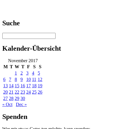
Suche
Kalender-Übersicht
November 2017
M
T
W
T
F
S
S
1
2
3
4
5
6
7
8
9
10
11
12
13
14
15
16
17
18
19
20
21
22
23
24
25
26
27
28
29
30
« Oct
Dec »
Spenden
Wer mir etwas Gutes tun möchte, kann spenden: