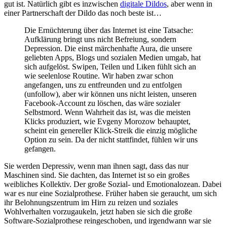
gut ist. Natürlich gibt es inzwischen
digitale Dildos
, aber wenn in
einer Partnerschaft der Dildo das noch beste ist…
Die Ernüchterung über das Internet ist eine Tatsache:
Aufklärung bringt uns nicht Befreiung, sondern
Depression. Die einst märchenhafte Aura, die unsere
geliebten Apps, Blogs und so­zia­len Medien umgab, hat
sich aufgelöst. Swipen, Teilen und Liken fühlt sich an
wie seelenlose Routine. Wir haben zwar schon
angefangen, uns zu entfreunden und zu entfolgen
(unfollow), aber wir können uns nicht leisten, unseren
Face­book-Account zu löschen, das wäre sozialer
Selbstmord. Wenn Wahrheit das ist, was die meisten
Klicks produziert, wie Evgeny Morozow behauptet,
scheint ein genereller Klick-Streik die einzig mögliche
Option zu sein. Da der nicht stattfindet, fühlen wir uns
gefangen.
Sie werden Depressiv, wenn man ihnen sagt, dass das nur
Maschinen sind. Sie dachten, das Internet ist so ein großes
weibliches Kollektiv. Der große Sozial- und Emotionalozean. Dabei
war es nur eine Sozialprothese. Früher haben sie geraucht, um sich
ihr Belohnungszentrum im Hirn zu reizen und soziales
Wohlverhalten vorzugaukeln, jetzt haben sie sich die große
Software-Sozialprothese reingeschoben, und irgendwann war sie