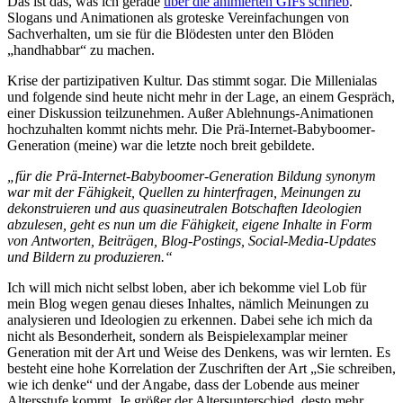
Das ist das, was ich gerade
über die animierten GIFs schrieb
.
Slogans und Animationen als groteske Vereinfachungen von
Sachverhalten, um sie für die Blödesten unter den Blöden
„handhabbar“ zu machen.
Krise der partizipativen Kultur. Das stimmt sogar. Die Millenialas
und folgende sind heute nicht mehr in der Lage, an einem Gespräch,
einer Diskussion teilzunehmen. Außer Ablehnungs-Animationen
hochzuhalten kommt nichts mehr. Die Prä-Internet-Babyboomer-
Generation (meine) war die letzte noch breit gebildete.
„für die Prä-Internet-Babyboomer-Generation Bildung synonym
war mit der Fähigkeit, Quellen zu hinterfragen, Meinungen zu
dekonstruieren und aus quasineutralen Botschaften Ideologien
abzulesen, geht es nun um die Fähigkeit, eigene Inhalte in Form
von Antworten, Beiträgen, Blog-Postings, Social-Media-Updates
und Bildern zu produzieren.“
Ich will mich nicht selbst loben, aber ich bekomme viel Lob für
mein Blog wegen genau dieses Inhaltes, nämlich Meinungen zu
analysieren und Ideologien zu erkennen. Dabei sehe ich mich da
nicht als Besonderheit, sondern als Beispielexamplar meiner
Generation mit der Art und Weise des Denkens, was wir lernten. Es
besteht eine hohe Korrelation der Zuschriften der Art „Sie schreiben,
wie ich denke“ und der Angabe, dass der Lobende aus meiner
Altersstufe kommt. Je größer der Altersunterschied, desto mehr