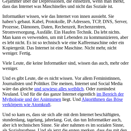
Gejammer über die Depressionen, die einsetzen, wenn man merkt,
dass das Internet was Maschinelles und nicht das Soziale ist.
Informatiker wissen, wie das Internet von innen aussieht. Sie
haben’s gebaut. Kabel, Protokolle, IP-Adressen, TCP, DNS, Server,
Prozesse, Dämonen, Daten, Rechenzeit, Rechenzentren,
Stromversorgung, Ausfälle. Ein Haufen Technik. Da lebt nichts.
Man kann es verwenden, um mit Lebenden zu kommunizieren, aber
es lebt nicht. Es ist so technisch wie eine Kaffeemaschine oder ein
Kopiergerät. Das Internet ist eine Maschine. Nicht mehr, nicht
weniger. Fertig.
Viele Leute, die keine Informatiker sind, wissen das auch, mehr oder
weniger.
Und es gibt Leute, die es nicht wissen. Vor allem Feministinnen,
Journalisten und Politiker. Die meinen, Internet und Social Media
wäre das gleiche
und sowieso alles weiblich
. Oder zumindest
Neuland. Und für die das ganze Internet eigentlich
im Bereich der
Mythologie und der Animismen
liegt. Und
Algorithmen das Böse
verkörpern wie Atomkraft
.
Und so kam es, dass sie sich alle mit dem Internet beschäftigten,
stundenlang, tagelang, jahrelang. Gut, das tun Informatiker auch,
aber ich technischen Sinne. Sie aber nahmen es im sozialen Sinne,
als Sozialprothese. Und als jetzt die ersten merken, dass das mit den