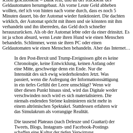
Geldautomaten herumgebaut. Als vorne Leute Geld abheben
wollten, rief ich von hinten nach vorne durch, dass es noch 5
Minuten dauert, bis der Automat wieder funktioniert. Die dachten
wirklich, der Automat spricht mit ihnen und sie könnten mit ihm
verhandeln und ihn überreden, das Geld doch schneller
herauszurücken. Als ob der Automat lebte oder da einer drinsitzt. Es
ist ja schon absurd, wenn Leute ihren Hund wie einen Menschen
behandeln. Schlimmer, wenn sie ihren PC oder einen
Geldautomaten wie einen Menschen behandeln. Aber das Internet…
In den Post-Brexit und Trump-Ereignissen gibt es keine
Chronologie, keine Entwicklung, keinen Anfang oder
eine Mitte, geschweige denn ein Ende. Nur die
Intensität des sich ewig wiederholenden Jetzt. Was
passiert, wenn die Aufregung der Informationssättigung
in ein tiefes Gefühl der Leere umschlägt? Wenn wir
über diesen Punkt hinaus sind, wird das Digitale weder
verschwinden noch wird es sich materialisieren. Die
niemals endenden Ströme kulminieren nicht mehr in
einem altrömischen Spektakel. Stattdessen erfahren wir
das Simulakrum als vorrangige Realität.
Die tausend Plateaus (nach Deleuze und Guattari) der
Tweets, Blogs, Instagram- und Facebook-Postings
schaffen eine Kultur der tiefen Verwirrung.