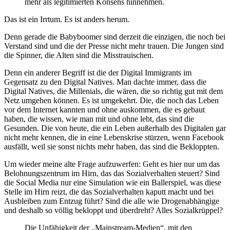
mehr als legitimierten Konsens hinnehmen.
Das ist ein Irrtum. Es ist anders herum.
Denn gerade die Babyboomer sind derzeit die einzigen, die noch bei
Verstand sind und die der Presse nicht mehr trauen. Die Jungen sind
die Spinner, die Alten sind die Misstrauischen.
Denn ein anderer Begriff ist die der Digital Immigrants im
Gegensatz zu den Digital Natives. Man dachte immer, dass die
Digital Natives, die Millenials, die wären, die so richtig gut mit dem
Netz umgehen können. Es ist umgekehrt. Die, die noch das Leben
vor dem Internet kannten und ohne auskommen, die es gebaut
haben, die wissen, wie man mit und ohne lebt, das sind die
Gesunden. Die von heute, die ein Leben außerhalb des Digitalen gar
nicht mehr kennen, die in eine Lebenskrise stürzen, wenn Facebook
ausfällt, weil sie sonst nichts mehr haben, das sind die Bekloppten.
Um wieder meine alte Frage aufzuwerfen: Geht es hier nur um das
Belohnungszentrum im Hirn, das das Sozialverhalten steuert? Sind
die Social Media nur eine Simulation wie ein Ballerspiel, was diese
Stelle im Hirn reizt, die das Sozialverhalten kaputt macht und bei
Ausbleiben zum Entzug führt? Sind die alle wie Drogenabhängige
und deshalb so völlig bekloppt und überdreht? Alles Sozialkrüppel?
Die Unfähigkeit der „Mainstream-Medien“, mit den