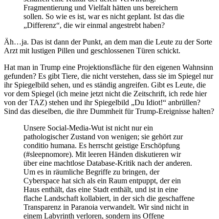
Fragmentierung und Vielfalt hätten uns bereichern
sollen. So wie es ist, war es nicht geplant. Ist das die
„Differenz“, die wir einmal angestrebt haben?
Äh…ja. Das ist dann der Punkt, an dem man die Leute zu der Sorte
Arzt mit lustigen Pillen und geschlossenen Türen schickt.
Hat man in Trump eine Projektionsfläche für den eigenen Wahnsinn
gefunden? Es gibt Tiere, die nicht verstehen, dass sie im Spiegel nur
ihr Spiegelbild sehen, und es ständig angreifen. Gibt es Leute, die
vor dem Spiegel (ich meine jetzt nicht die Zeitschrift, ich rede hier
von der TAZ) stehen und ihr Spiegelbild „Du Idiot!“ anbrüllen?
Sind das dieselben, die ihre Dummheit für Trump-Ereignisse halten?
Unsere Social-Media-Wut ist nicht nur ein
pathologischer Zustand von wenigen; sie gehört zur
conditio humana. Es herrscht geistige Erschöpfung
(#sleepnomore). Mit leeren Händen diskutieren wir
über eine machtlose Database-Kritik nach der anderen.
Um es in räumliche Begriffe zu bringen, der
Cyberspace hat sich als ein Raum entpuppt, der ein
Haus enthält, das eine Stadt enthält, und ist in eine
flache Landschaft kollabiert, in der sich die geschaffene
Transparenz in Paranoia verwandelt. Wir sind nicht in
einem Labyrinth verloren, sondern ins Offene