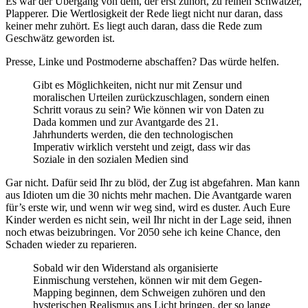
Es war der Übergang von dem, der erst zuhört, zu reinen Schwätzer,
Plapperer. Die Wertlosigkeit der Rede liegt nicht nur daran, dass
keiner mehr zuhört. Es liegt auch daran, dass die Rede zum
Geschwätz geworden ist.
Presse, Linke und Postmoderne abschaffen? Das würde helfen.
Gibt es Möglichkeiten, nicht nur mit Zensur und
moralischen Urteilen zurückzuschlagen, sondern einen
Schritt voraus zu sein? Wie können wir von Daten zu
Dada kommen und zur Avantgarde des 21.
Jahrhunderts werden, die den technologischen
Imperativ wirklich versteht und zeigt, dass wir das
Soziale in den sozialen Medien sind
Gar nicht. Dafür seid Ihr zu blöd, der Zug ist abgefahren. Man kann
aus Idioten um die 30 nichts mehr machen. Die Avantgarde waren
für’s erste wir, und wenn wir weg sind, wird es duster. Auch Eure
Kinder werden es nicht sein, weil Ihr nicht in der Lage seid, ihnen
noch etwas beizubringen. Vor 2050 sehe ich keine Chance, den
Schaden wieder zu reparieren.
Sobald wir den Widerstand als organisierte
Einmischung verstehen, können wir mit dem Gegen-
Mapping beginnen, dem Schweigen zuhören und den
hysterischen Realismus ans Licht bringen, der so lange