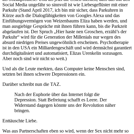
Social Media ungefähr so sinnvoll ist wie Liebesgeflüster mit einer
Parkuhr (Stand April 2017, ich bin mir sicher, dass Parkuhren in
Kürze auch die Dialogfähigkeiten von Googles Alexa und das
Einfühungsvermögen von Weizenbaums Eliza haben werden, und
man ausgiebige Gespräche mit ihnen führen kann, bis die Parkzeit
abgelaufen ist. Der Spruch „Hier haste nen Groschen, erzähl’s der
Parkuhr“ wird für die Generation der Millenials nur wegen des
absurd niedrigen Preises ungewöhnlich erscheinen. Psychotherapie
ist in den USA ein Milliardengeschäft und wird demnächst garantiert
durchdigitalisiert und automatisiert, Elizas Urenkelin sozusagen.
Aber noch sind wir nicht so weit.)
Und als die Leute merkten, dass Computer keine Menschen sind,
setzten bei ihnen schwere Depressionen ein.
Darüber schreibt nun die TAZ.
Nach der Euphorie über das Internet folgt die
Depression. Statt Befreiung schafft es Leere. Der
Widerstand dagegen könnte uns der Revolution näher
bringen.
Enttäuschte Liebe.
Was aus Partnerschaften eben so wird, wenn der Sex nicht mehr so