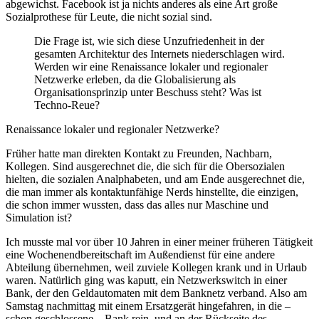
abgewichst. Facebook ist ja nichts anderes als eine Art große
Sozialprothese für Leute, die nicht sozial sind.
Die Frage ist, wie sich diese Unzufriedenheit in der
gesamten Architektur des Internets niederschlagen wird.
Werden wir eine Renaissance lokaler und regionaler
Netzwerke erleben, da die Globalisierung als
Organisationsprinzip unter Beschuss steht? Was ist
Techno-Reue?
Renaissance lokaler und regionaler Netzwerke?
Früher hatte man direkten Kontakt zu Freunden, Nachbarn,
Kollegen. Sind ausgerechnet die, die sich für die Obersozialen
hielten, die sozialen Analphabeten, und am Ende ausgerechnet die,
die man immer als kontaktunfähige Nerds hinstellte, die einzigen,
die schon immer wussten, dass das alles nur Maschine und
Simulation ist?
Ich musste mal vor über 10 Jahren in einer meiner früheren Tätigkeit
eine Wochenendbereitschaft im Außendienst für eine andere
Abteilung übernehmen, weil zuviele Kollegen krank und in Urlaub
waren. Natürlich ging was kaputt, ein Netzwerkswitch in einer
Bank, der den Geldautomaten mit dem Banknetz verband. Also am
Samstag nachmittag mit einem Ersatzgerät hingefahren, in die –
schon geschlossene – Bank rein, und an der Rückseite des