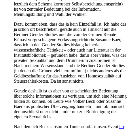
letztlich dem Schema korrupter Selbstbereichung entspricht)
ist von zentraler Bedeutung bei der Information,
Meinungsbildung und Wahl der Wähler.
Dazu kommt eben, dass das ja kein Einzelfall ist. Ich habe das
ja schon oft beschrieben, gerade auch in Hinsicht auf die
Berliner Gender Studies und die von der Grünen Renate
Künast vorgeschlagene Verfassungsrichterin Susanne Baer,
dass ich in den Gender Studies bislang keinerlei
wissenschaftliche Tätigkeit – oder auch nur Literatur in der
Institutsbibliothek – gefunden habe, dafür aber vieles, was der
privaten Sexualität und dem Drumherum zuzuordnen ist.
Nach meinem Wissensstand sind die Berliner Gender Studies
(in denen die Grünen viel herumrühren) nichts anderes als die
Geldbeschaffung für das Ausleben von Homosexualität auf
Steuerzahlerkosten. Da ist sonst nichts.
Gerade deshalb ist es aber von entscheidender Bedeutung,
über solche Informationen zu verfügen, um sich eine Meinung
bilden zu können, ob Leute wie Volker Beck oder Susanne
Baer aus politischer Überzeugung handeln – und ob man sich
der anschließt oder nicht – oder nur zur Befriedigung des
eigenen Sexualtriebs.
Nachdem ich Becks absurden Tunten-und-Transen-Event
im