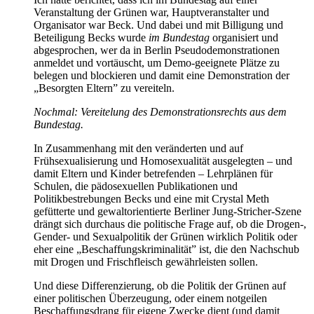
Veranstaltung der Grünen war, Hauptveranstalter und
Organisator war Beck. Und dabei und mit Billigung und
Beteiligung Becks wurde
im Bundestag
organisiert und
abgesprochen, wer da in Berlin Pseudodemonstrationen
anmeldet und vortäuscht, um Demo-geeignete Plätze zu
belegen und blockieren und damit eine Demonstration der
„Besorgten Eltern” zu vereiteln.
Nochmal: Vereitelung des Demonstrationsrechts aus dem
Bundestag.
In Zusammenhang mit den veränderten und auf
Frühsexualisierung und Homosexualität ausgelegten – und
damit Eltern und Kinder betrefenden – Lehrplänen für
Schulen, die pädosexuellen Publikationen und
Politikbestrebungen Becks und eine mit Crystal Meth
gefütterte und gewaltorientierte Berliner Jung-Stricher-Szene
drängt sich durchaus die politische Frage auf, ob die Drogen-,
Gender- und Sexualpolitik der Grünen wirklich Politik oder
eher eine „Beschaffungskriminalität” ist, die den Nachschub
mit Drogen und Frischfleisch gewährleisten sollen.
Und diese Differenzierung, ob die Politik der Grünen auf
einer politischen Überzeugung, oder einem notgeilen
Beschaffungsdrang für eigene Zwecke dient (und damit