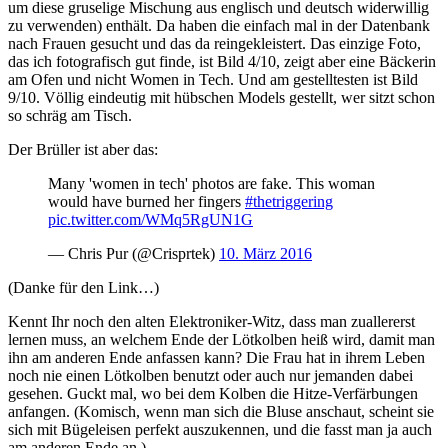
um diese gruselige Mischung aus englisch und deutsch widerwillig
zu verwenden) enthält. Da haben die einfach mal in der Datenbank
nach Frauen gesucht und das da reingekleistert. Das einzige Foto,
das ich fotografisch gut finde, ist Bild 4/10, zeigt aber eine Bäckerin
am Ofen und nicht Women in Tech. Und am gestelltesten ist Bild
9/10. Völlig eindeutig mit hübschen Models gestellt, wer sitzt schon
so schräg am Tisch.
Der Brüller ist aber das:
Many 'women in tech' photos are fake. This woman
would have burned her fingers
#thetriggering
pic.twitter.com/WMq5RgUN1G
— Chris Pur (@Crisprtek)
10. März 2016
(Danke für den Link…)
Kennt Ihr noch den alten Elektroniker-Witz, dass man zuallererst
lernen muss, an welchem Ende der Lötkolben heiß wird, damit man
ihn am anderen Ende anfassen kann? Die Frau hat in ihrem Leben
noch nie einen Lötkolben benutzt oder auch nur jemanden dabei
gesehen. Guckt mal, wo bei dem Kolben die Hitze-Verfärbungen
anfangen. (Komisch, wenn man sich die Bluse anschaut, scheint sie
sich mit Bügeleisen perfekt auszukennen, und die fasst man ja auch
am anderen Ende an.)