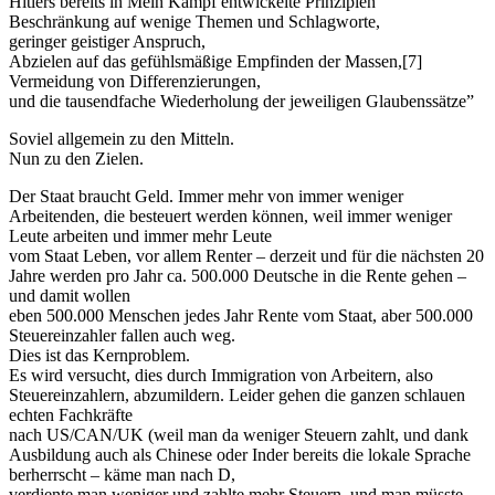
Hitlers bereits in Mein Kampf entwickelte Prinzipien
Beschränkung auf wenige Themen und Schlagworte,
geringer geistiger Anspruch,
Abzielen auf das gefühlsmäßige Empfinden der Massen,[7]
Vermeidung von Differenzierungen,
und die tausendfache Wiederholung der jeweiligen Glaubenssätze”
Soviel allgemein zu den Mitteln.
Nun zu den Zielen.
Der Staat braucht Geld. Immer mehr von immer weniger
Arbeitenden, die besteuert werden können, weil immer weniger
Leute arbeiten und immer mehr Leute
vom Staat Leben, vor allem Renter – derzeit und für die nächsten 20
Jahre werden pro Jahr ca. 500.000 Deutsche in die Rente gehen –
und damit wollen
eben 500.000 Menschen jedes Jahr Rente vom Staat, aber 500.000
Steuereinzahler fallen auch weg.
Dies ist das Kernproblem.
Es wird versucht, dies durch Immigration von Arbeitern, also
Steuereinzahlern, abzumildern. Leider gehen die ganzen schlauen
echten Fachkräfte
nach US/CAN/UK (weil man da weniger Steuern zahlt, und dank
Ausbildung auch als Chinese oder Inder bereits die lokale Sprache
berherrscht – käme man nach D,
verdiente man weniger und zahlte mehr Steuern, und man müsste