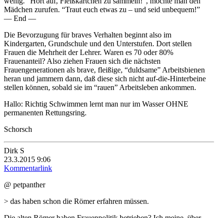
wenig. “Hört auf, Fleißkärtchen zu sammeln!”, möchte man den
Mädchen zurufen. “Traut euch etwas zu – und seid unbequem!”
— End —
Die Bevorzugung für braves Verhalten beginnt also im
Kindergarten, Grundschule und den Unterstufen. Dort stellen
Frauen die Mehrheit der Lehrer. Waren es 70 oder 80%
Frauenanteil? Also ziehen Frauen sich die nächsten
Frauengenerationen als brave, fleißige, “duldsame” Arbeitsbienen
heran und jammern dann, daß diese sich nicht auf-die-Hinterbeine
stellen können, sobald sie im “rauen” Arbeitsleben ankommen.
Hallo: Richtig Schwimmen lernt man nur im Wasser OHNE
permanenten Rettungsring.
Schorsch
Dirk S
23.3.2015 9:06
Kommentarlink
@ petpanther
> das haben schon die Römer erfahren müssen.
Die alten Römer haben Frauenpolitik betrieben? Ich meine, über