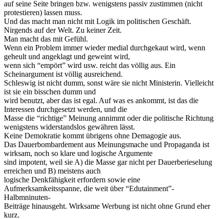
auf seine Seite bringen bzw. wenigstens passiv zustimmen (nicht
protestieren) lassen muss.
Und das macht man nicht mit Logik im politischen Geschäft.
Nirgends auf der Welt. Zu keiner Zeit.
Man macht das mit Gefühl.
Wenn ein Problem immer wieder medial durchgekaut wird, wenn
geheult und angeklagt und geweint wird,
wenn sich “empört” wird usw. reicht das völlig aus. Ein
Scheinargument ist völlig ausreichend.
Schleswig ist nicht dumm, sonst wäre sie nicht Ministerin. Vielleicht
ist sie ein bisschen dumm und
wird benutzt, aber das ist egal. Auf was es ankommt, ist das die
Interessen durchgesetzt werden, und die
Masse die “richtige” Meinung annimmt oder die politische Richtung
wenigstens widerstandslos gewähren lässt.
Keine Demokratie kommt übrigens ohne Demagogie aus.
Das Dauerbombardement aus Meinungsmache und Propaganda ist
wirksam, noch so klare und logische Argumente
sind impotent, weil sie A) die Masse gar nicht per Dauerberieselung
erreichen und B) meistens auch
logische Denkfähigkeit erfordern sowie eine
Aufmerksamkeitsspanne, die weit über “Edutainment”-
Halbmninuten-
Beiträge hinausgeht. Wirksame Werbung ist nicht ohne Grund eher
kurz.