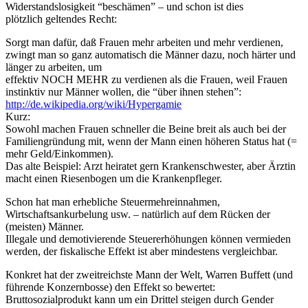
Widerstandslosigkeit “beschämen” – und schon ist dies
plötzlich geltendes Recht:
Sorgt man dafür, daß Frauen mehr arbeiten und mehr verdienen,
zwingt man so ganz automatisch die Männer dazu, noch härter und
länger zu arbeiten, um
effektiv NOCH MEHR zu verdienen als die Frauen, weil Frauen
instinktiv nur Männer wollen, die “über ihnen stehen”:
http://de.wikipedia.org/wiki/Hypergamie
Kurz:
Sowohl machen Frauen schneller die Beine breit als auch bei der
Familiengründung mit, wenn der Mann einen höheren Status hat (=
mehr Geld/Einkommen).
Das alte Beispiel: Arzt heiratet gern Krankenschwester, aber Ärztin
macht einen Riesenbogen um die Krankenpfleger.
Schon hat man erhebliche Steuermehreinnahmen,
Wirtschaftsankurbelung usw. – natürlich auf dem Rücken der
(meisten) Männer.
Illegale und demotivierende Steuererhöhungen können vermieden
werden, der fiskalische Effekt ist aber mindestens vergleichbar.
Konkret hat der zweitreichste Mann der Welt, Warren Buffett (und
führende Konzernbosse) den Effekt so bewertet:
Bruttosozialprodukt kann um ein Drittel steigen durch Gender