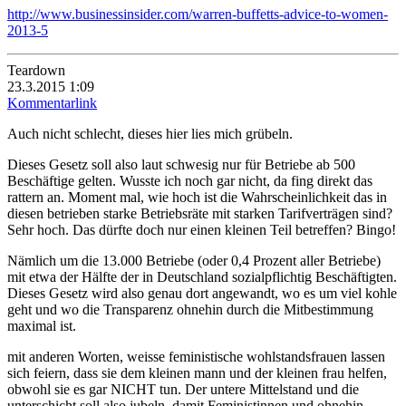
http://www.businessinsider.com/warren-buffetts-advice-to-women-
2013-5
Teardown
23.3.2015 1:09
Kommentarlink
Auch nicht schlecht, dieses hier lies mich grübeln.
Dieses Gesetz soll also laut schwesig nur für Betriebe ab 500
Beschäftige gelten. Wusste ich noch gar nicht, da fing direkt das
rattern an. Moment mal, wie hoch ist die Wahrscheinlichkeit das in
diesen betrieben starke Betriebsräte mit starken Tarifverträgen sind?
Sehr hoch. Das dürfte doch nur einen kleinen Teil betreffen? Bingo!
Nämlich um die 13.000 Betriebe (oder 0,4 Prozent aller Betriebe)
mit etwa der Hälfte der in Deutschland sozialpflichtig Beschäftigten.
Dieses Gesetz wird also genau dort angewandt, wo es um viel kohle
geht und wo die Transparenz ohnehin durch die Mitbestimmung
maximal ist.
mit anderen Worten, weisse feministische wohlstandsfrauen lassen
sich feiern, dass sie dem kleinen mann und der kleinen frau helfen,
obwohl sie es gar NICHT tun. Der untere Mittelstand und die
unterschicht soll also jubeln, damit Feministinnen und ohnehin