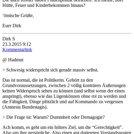
Hütte, Feuer und Kinderbekommen hinaus?
‘ömische Grüße,
Euer Dirk
Dirk S
23.3.2015 9:12
Kommentarlink
@ Hadmut
> Schwesig widerspricht sich gerade massiv selbst.
Das ist normal, die ist Politikerin. Gehört zu den
Grundvoraussetzungen, zwischen 2 völlig konträren Äußerungen
keinen Widerspruch sehen zu können (und selbst wenn der einen
anspringt), ebenso wie das Lügenkönnen ohne rot zu werden und
die Fähigkeit, Dinge plötzlich und auf Kommando zu vergessen
(Amnesia Bundestagis).
> Die Frage ist: Warum? Dummheit oder Demagogie?
Ach komm, es geht um ein höhres Ziel, um die “Gerechtigkeit”.
Also um ihre persönliche. Also einen gut dotiereten Vorstandsposten