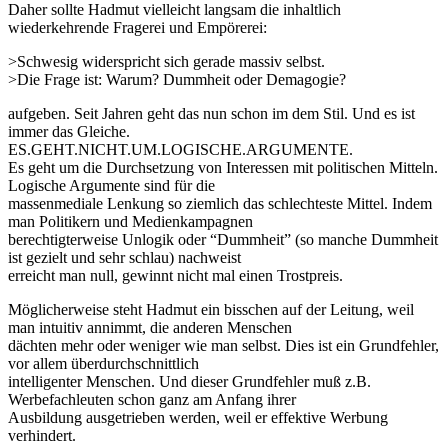
Daher sollte Hadmut vielleicht langsam die inhaltlich
wiederkehrende Fragerei und Empörerei:
>Schwesig widerspricht sich gerade massiv selbst.
>Die Frage ist: Warum? Dummheit oder Demagogie?
aufgeben. Seit Jahren geht das nun schon im dem Stil. Und es ist
immer das Gleiche.
ES.GEHT.NICHT.UM.LOGISCHE.ARGUMENTE.
Es geht um die Durchsetzung von Interessen mit politischen Mitteln.
Logische Argumente sind für die
massenmediale Lenkung so ziemlich das schlechteste Mittel. Indem
man Politikern und Medienkampagnen
berechtigterweise Unlogik oder “Dummheit” (so manche Dummheit
ist gezielt und sehr schlau) nachweist
erreicht man null, gewinnt nicht mal einen Trostpreis.
Möglicherweise steht Hadmut ein bisschen auf der Leitung, weil
man intuitiv annimmt, die anderen Menschen
dächten mehr oder weniger wie man selbst. Dies ist ein Grundfehler,
vor allem überdurchschnittlich
intelligenter Menschen. Und dieser Grundfehler muß z.B.
Werbefachleuten schon ganz am Anfang ihrer
Ausbildung ausgetrieben werden, weil er effektive Werbung
verhindert.