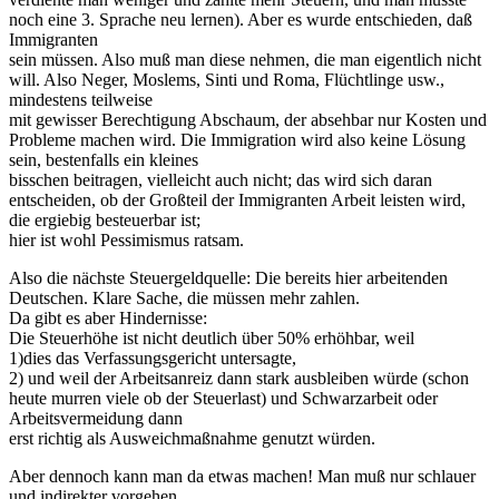
noch eine 3. Sprache neu lernen). Aber es wurde entschieden, daß
Immigranten
sein müssen. Also muß man diese nehmen, die man eigentlich nicht
will. Also Neger, Moslems, Sinti und Roma, Flüchtlinge usw.,
mindestens teilweise
mit gewisser Berechtigung Abschaum, der absehbar nur Kosten und
Probleme machen wird. Die Immigration wird also keine Lösung
sein, bestenfalls ein kleines
bisschen beitragen, vielleicht auch nicht; das wird sich daran
entscheiden, ob der Großteil der Immigranten Arbeit leisten wird,
die ergiebig besteuerbar ist;
hier ist wohl Pessimismus ratsam.
Also die nächste Steuergeldquelle: Die bereits hier arbeitenden
Deutschen. Klare Sache, die müssen mehr zahlen.
Da gibt es aber Hindernisse:
Die Steuerhöhe ist nicht deutlich über 50% erhöhbar, weil
1)dies das Verfassungsgericht untersagte,
2) und weil der Arbeitsanreiz dann stark ausbleiben würde (schon
heute murren viele ob der Steuerlast) und Schwarzarbeit oder
Arbeitsvermeidung dann
erst richtig als Ausweichmaßnahme genutzt würden.
Aber dennoch kann man da etwas machen! Man muß nur schlauer
und indirekter vorgehen.