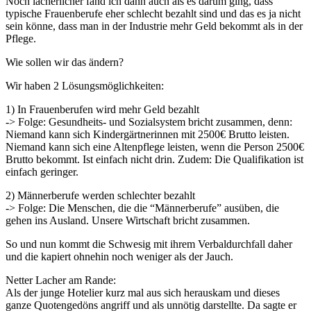
Noch lächerlicher fand ich dann auch als es darum ging, dass
typische Frauenberufe eher schlecht bezahlt sind und das es ja nicht
sein könne, dass man in der Industrie mehr Geld bekommt als in der
Pflege.
Wie sollen wir das ändern?
Wir haben 2 Lösungsmöglichkeiten:
1) In Frauenberufen wird mehr Geld bezahlt
-> Folge: Gesundheits- und Sozialsystem bricht zusammen, denn:
Niemand kann sich Kindergärtnerinnen mit 2500€ Brutto leisten.
Niemand kann sich eine Altenpflege leisten, wenn die Person 2500€
Brutto bekommt. Ist einfach nicht drin. Zudem: Die Qualifikation ist
einfach geringer.
2) Männerberufe werden schlechter bezahlt
-> Folge: Die Menschen, die die “Männerberufe” ausüben, die
gehen ins Ausland. Unsere Wirtschaft bricht zusammen.
So und nun kommt die Schwesig mit ihrem Verbaldurchfall daher
und die kapiert ohnehin noch weniger als der Jauch.
Netter Lacher am Rande:
Als der junge Hotelier kurz mal aus sich herauskam und dieses
ganze Quotengedöns angriff und als unnötig darstellte. Da sagte er