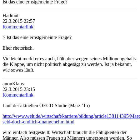
Ist das eine ernstgemeinte Frage?
Hadmut
22.3.2015 22:57
Kommentarlink
> Ist das eine ernstgemeinte Frage?
Eher rhetorisch.
Vielleicht merkt er es auch, hält aber wegen seines Millionengehalts
die Klappe, um nicht politisch abgesägt zu werden. Ist ja bekannt,
wie sowas läuft.
anonKlaus
22.3.2015 23:15
Kommentarlink
Laut der aktuellen OECD Studie (März ’15)
http://www.welt.de/wirtschaft/karriere/bildung/article138114395/Mae
seid-doch-endlich-unangenehm.html
wird einfach festgestellt: Wirtschaft braucht die Fähigkeiten der
Männer. Also müssen Frauen zu Männern umerzogen werden. So