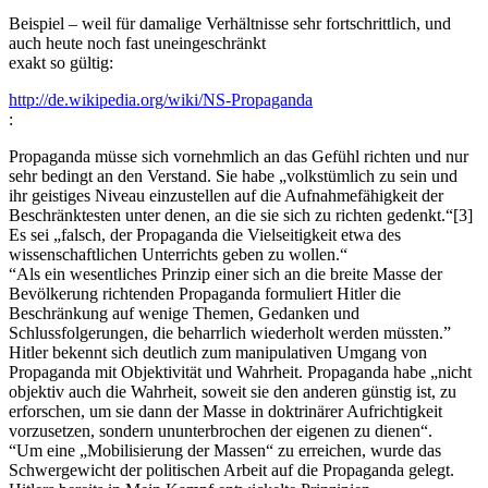
Beispiel – weil für damalige Verhältnisse sehr fortschrittlich, und
auch heute noch fast uneingeschränkt
exakt so gültig:
http://de.wikipedia.org/wiki/NS-Propaganda
:
Propaganda müsse sich vornehmlich an das Gefühl richten und nur
sehr bedingt an den Verstand. Sie habe „volkstümlich zu sein und
ihr geistiges Niveau einzustellen auf die Aufnahmefähigkeit der
Beschränktesten unter denen, an die sie sich zu richten gedenkt.“[3]
Es sei „falsch, der Propaganda die Vielseitigkeit etwa des
wissenschaftlichen Unterrichts geben zu wollen.“
“Als ein wesentliches Prinzip einer sich an die breite Masse der
Bevölkerung richtenden Propaganda formuliert Hitler die
Beschränkung auf wenige Themen, Gedanken und
Schlussfolgerungen, die beharrlich wiederholt werden müssten.”
Hitler bekennt sich deutlich zum manipulativen Umgang von
Propaganda mit Objektivität und Wahrheit. Propaganda habe „nicht
objektiv auch die Wahrheit, soweit sie den anderen günstig ist, zu
erforschen, um sie dann der Masse in doktrinärer Aufrichtigkeit
vorzusetzen, sondern ununterbrochen der eigenen zu dienen“.
“Um eine „Mobilisierung der Massen“ zu erreichen, wurde das
Schwergewicht der politischen Arbeit auf die Propaganda gelegt.