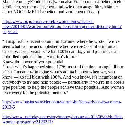
Mainstreaming/Feminismus (wenn also Frauen mehr arbeiten, mehr
verdienen, so mehr ausgeben, und, wie oben ausgeführt, Männer
daher NOCH MEHR arbeiten und verdienen müssen).
http://www.bizjournals.com/bizwomen/news/latest-
news/2014/05/warren-buffett-top-ceos-form-gender-diversity.html?
page=all
“It inspired his recent column in Fortune, where he wrote, “we’ve
seen what can be accomplished when we use 50% of our human
capacity. If you visualize what 100% can do, you’ll join me as an
unbridled optimist about America’s future.”
Know the power of your potential
“Look what’s happened since 1776, most of the time, using half our
talent. I mean just imagine what’s gonna happen when we, you
know — go full blast with 100%. And you know, it’s incumbent on
everybody to try and help people — particularly if you’re in a boss’s
type position, to help the people achieve their potential. And women
have every bit the potential men do.”
http://www.businessinsider.com/warren-buffetts-advice-to-women-
2013-5
http://www.usatoday.com/story/money/business/2013/05/02/buffett-
women-prosperity/2129271/