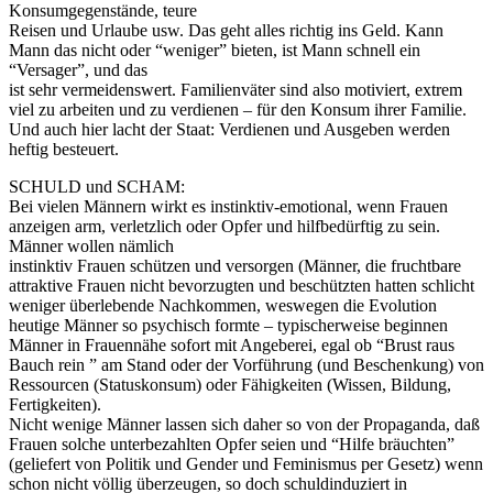
Konsumgegenstände, teure
Reisen und Urlaube usw. Das geht alles richtig ins Geld. Kann
Mann das nicht oder “weniger” bieten, ist Mann schnell ein
“Versager”, und das
ist sehr vermeidenswert. Familienväter sind also motiviert, extrem
viel zu arbeiten und zu verdienen – für den Konsum ihrer Familie.
Und auch hier lacht der Staat: Verdienen und Ausgeben werden
heftig besteuert.
SCHULD und SCHAM:
Bei vielen Männern wirkt es instinktiv-emotional, wenn Frauen
anzeigen arm, verletzlich oder Opfer und hilfbedürftig zu sein.
Männer wollen nämlich
instinktiv Frauen schützen und versorgen (Männer, die fruchtbare
attraktive Frauen nicht bevorzugten und beschützten hatten schlicht
weniger überlebende Nachkommen, weswegen die Evolution
heutige Männer so psychisch formte – typischerweise beginnen
Männer in Frauennähe sofort mit Angeberei, egal ob “Brust raus
Bauch rein ” am Stand oder der Vorführung (und Beschenkung) von
Ressourcen (Statuskonsum) oder Fähigkeiten (Wissen, Bildung,
Fertigkeiten).
Nicht wenige Männer lassen sich daher so von der Propaganda, daß
Frauen solche unterbezahlten Opfer seien und “Hilfe bräuchten”
(geliefert von Politik und Gender und Feminismus per Gesetz) wenn
schon nicht völlig überzeugen, so doch schuldinduziert in