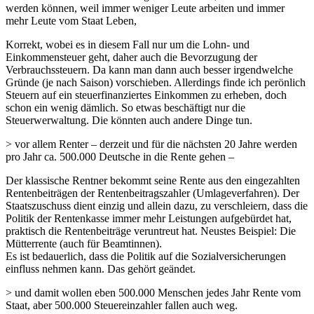
werden können, weil immer weniger Leute arbeiten und immer
mehr Leute vom Staat Leben,
Korrekt, wobei es in diesem Fall nur um die Lohn- und
Einkommensteuer geht, daher auch die Bevorzugung der
Verbrauchssteuern. Da kann man dann auch besser irgendwelche
Gründe (je nach Saison) vorschieben. Allerdings finde ich perönlich
Steuern auf ein steuerfinanziertes Einkommen zu erheben, doch
schon ein wenig dämlich. So etwas beschäftigt nur die
Steuerwerwaltung. Die könnten auch andere Dinge tun.
> vor allem Renter – derzeit und für die nächsten 20 Jahre werden
pro Jahr ca. 500.000 Deutsche in die Rente gehen –
Der klassische Rentner bekommt seine Rente aus den eingezahlten
Rentenbeiträgen der Rentenbeitragszahler (Umlageverfahren). Der
Staatszuschuss dient einzig und allein dazu, zu verschleiern, dass die
Politik der Rentenkasse immer mehr Leistungen aufgebürdet hat,
praktisch die Rentenbeiträge veruntreut hat. Neustes Beispiel: Die
Mütterrente (auch für Beamtinnen).
Es ist bedauerlich, dass die Politik auf die Sozialversicherungen
einfluss nehmen kann. Das gehört geändet.
> und damit wollen eben 500.000 Menschen jedes Jahr Rente vom
Staat, aber 500.000 Steuereinzahler fallen auch weg.