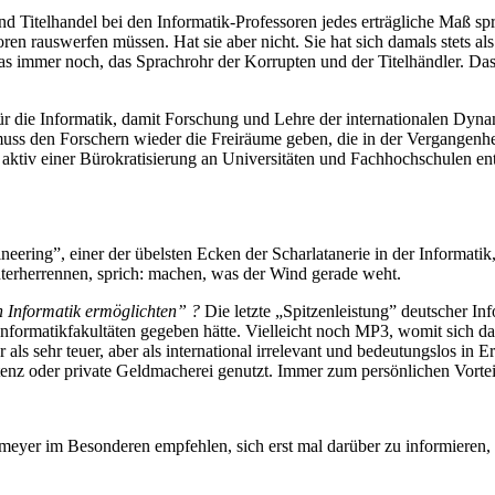
Titelhandel bei den Informatik-Professoren jedes erträgliche Maß spre
n rauswerfen müssen. Hat sie aber nicht. Sie hat sich damals stets al
as immer noch, das Sprachrohr der Korrupten und der Titelhändler. Das i
für die Informatik, damit Forschung und Lehre der internationalen Dynam
muss den Forschern wieder die Freiräume geben, die in der Vergangenhe
ich aktiv einer Bürokratisierung an Universitäten und Fachhochschulen
ing”, einer der übelsten Ecken der Scharlatanerie in der Informatik, 
nterherrennen, sprich: machen, was der Wind gerade weht.
n Informatik ermöglichten” ?
Die letzte „Spitzenleistung” deutscher Inf
nformatikfakultäten gegeben hätte. Vielleicht noch MP3, womit sich d
als sehr teuer, aber als international irrelevant und bedeutungslos in
enz oder private Geldmacherei genutzt. Immer zum persönlichen Vortei
eyer im Besonderen empfehlen, sich erst mal darüber zu informieren, w