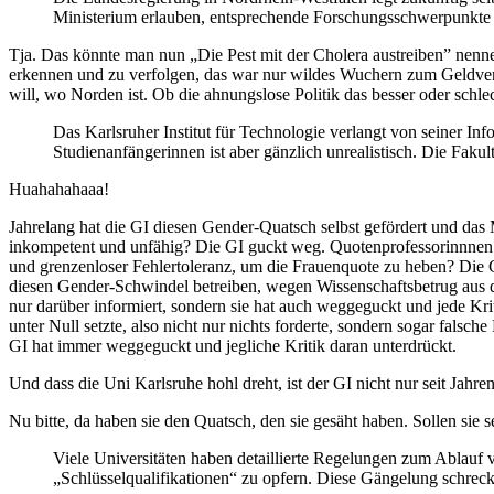
Ministerium erlauben, entsprechende Forschungsschwerpunkte
Tja. Das könnte man nun „Die Pest mit der Cholera austreiben” nennen.
erkennen und zu verfolgen, das war nur wildes Wuchern zum Geldverb
will, wo Norden ist. Ob die ahnungslose Politik das besser oder schl
Das Karlsruher Institut für Technologie verlangt von seiner I
Studienanfängerinnen ist aber gänzlich unrealistisch. Die Faku
Huahahahaaa!
Jahrelang hat die GI diesen Gender-Quatsch selbst gefördert und das
inkompetent und unfähig? Die GI guckt weg. Quotenprofessorinnnen 
und grenzenloser Fehlertoleranz, um die Frauenquote zu heben? Die
diesen Gender-Schwindel betreiben, wegen Wissenschaftsbetrug aus d
nur darüber informiert, sondern sie hat auch weggeguckt und jede Kr
unter Null setzte, also nicht nur nichts forderte, sondern sogar falsc
GI hat immer weggeguckt und jegliche Kritik daran unterdrückt.
Und dass die Uni Karlsruhe hohl dreht, ist der GI nicht nur seit Jahre
Nu bitte, da haben sie den Quatsch, den sie gesäht haben. Sollen sie 
Viele Universitäten haben detaillierte Regelungen zum Ablauf 
„Schlüsselqualifikationen“ zu opfern. Diese Gängelung schreck