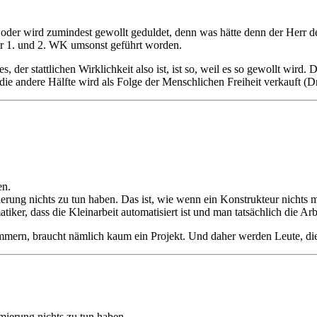
t, oder wird zumindest gewollt geduldet, denn was hätte denn der Herr
r 1. und 2. WK umsonst geführt worden.
 der stattlichen Wirklichkeit also ist, ist so, weil es so gewollt wird.
ie andere Hälfte wird als Folge der Menschlichen Freiheit verkauft (Dro
en.
ung nichts zu tun haben. Das ist, wie wenn ein Konstrukteur nichts m
ker, dass die Kleinarbeit automatisiert ist und man tatsächlich die Arb
mmern, braucht nämlich kaum ein Projekt. Und daher werden Leute, die
ierung nichts zu tun haben.