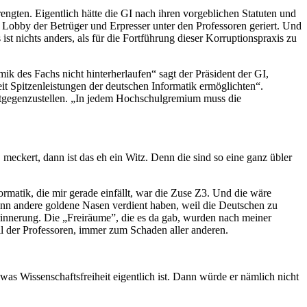
ngten. Eigentlich hätte die GI nach ihren vorgeblichen Statuten und
s Lobby der Betrüger und Erpresser unter den Professoren geriert. Und
st nichts anders, als für die Fortführung dieser Korruptionspraxis zu
ik des Fachs nicht hinterherlaufen“ sagt der Präsident der GI,
it Spitzenleistungen der deutschen Informatik ermöglichten“.
 entgegenzustellen. „In jedem Hochschulgremium muss die
meckert, dann ist das eh ein Witz. Denn die sind so eine ganz übler
ormatik, die mir gerade einfällt, war die Zuse Z3. Und die wäre
ann andere goldene Nasen verdient haben, weil die Deutschen zu
 Erinnerung. Die „Freiräume”, die es da gab, wurden nach meiner
l der Professoren, immer zum Schaden aller anderen.
as Wissenschaftsfreiheit eigentlich ist. Dann würde er nämlich nicht