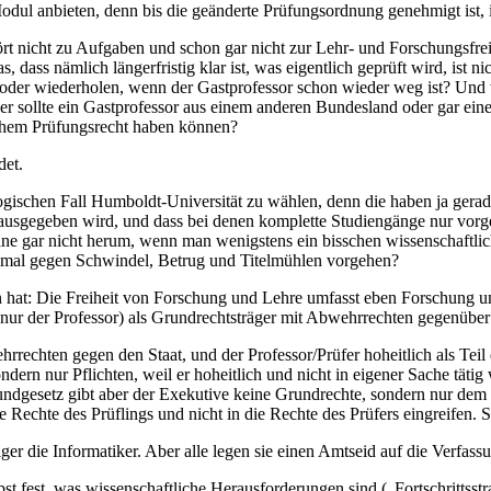
ul anbieten, denn bis die geänderte Prüfungsordnung genehmigt ist, is
ört nicht zu Aufgaben und schon gar nicht zur Lehr- und Forschungsfreih
 dass nämlich längerfristig klar ist, was eigentlich geprüft wird, ist n
n oder wiederholen, wenn der Gastprofessor schon wieder weg ist? Und 
r sollte ein Gastprofessor aus einem anderen Bundesland oder gar eine
hem Prüfungsrecht haben können?
det.
ologischen Fall Humboldt-Universität zu wählen, denn die haben ja ge
ausgegeben wird, und dass bei denen komplette Studiengänge nur vorget
äne gar nicht herum, wenn man wenigstens ein bisschen wissenschaftl
h mal gegen Schwindel, Betrug und Titelmühlen vorgehen?
n hat: Die Freiheit von Forschung und Lehre umfasst eben Forschung un
nur der Professor) als Grundrechtsträger mit Abwehrrechten gegenüber 
rrechten gegen den Staat, und der Professor/Prüfer hoheitlich als Teil 
ondern nur Pflichten, weil er hoheitlich und nicht in eigener Sache tätig
gesetz gibt aber der Exekutive keine Grundrechte, sondern nur dem I
 Rechte des Prüflings und nicht in die Rechte des Prüfers eingreifen. 
er die Informatiker. Aber alle legen sie einen Amtseid auf die Verfassu
bst fest, was wissenschaftliche Herausforderungen sind („Fortschritts