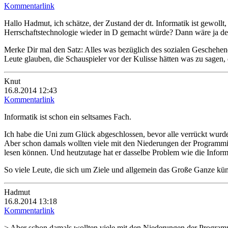
Kommentarlink
Hallo Hadmut, ich schätze, der Zustand der dt. Informatik ist gewoll
Herrschaftstechnologie wieder in D gemacht würde? Dann wäre ja de
Merke Dir mal den Satz: Alles was bezüglich des sozialen Geschehenes,
Leute glauben, die Schauspieler vor der Kulisse hätten was zu sagen, d
Knut
16.8.2014 12:43
Kommentarlink
Informatik ist schon ein seltsames Fach.
Ich habe die Uni zum Glück abgeschlossen, bevor alle verrückt wurd
Aber schon damals wollten viele mit den Niederungen der Programmier
lesen können. Und heutzutage hat er dasselbe Problem wie die Informati
So viele Leute, die sich um Ziele und allgemein das Große Ganze kü
Hadmut
16.8.2014 13:18
Kommentarlink
> Aber schon damals wollten viele mit den Niederungen der Programm