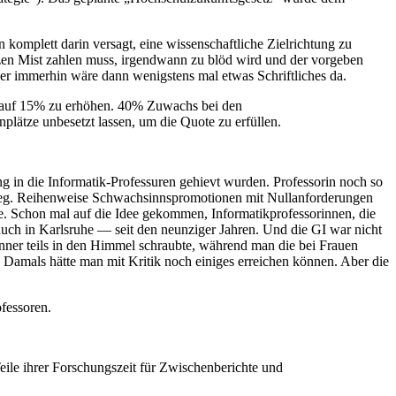
 komplett darin versagt, eine wissenschaftliche Zielrichtung zu
nzen Mist zahlen muss, irgendwann zu blöd wird und der vorgeben
ber immerhin wäre dann wenigstens mal etwas Schriftliches da.
.7% auf 15% zu erhöhen. 40% Zuwachs bei den
plätze unbesetzt lassen, um die Quote zu erfüllen.
g in die Informatik-Professuren gehievt wurden. Professorin noch so
 weg. Reihenweise Schwachsinnspromotionen mit Nullanforderungen
e. Schon mal auf die Idee gekommen, Informatikprofessorinnen, die
uch in Karlsruhe — seit den neunziger Jahren. Und die GI war nicht
änner teils in den Himmel schraubte, während man die bei Frauen
ef. Damals hätte man mit Kritik noch einiges erreichen können. Aber die
ofessoren.
eile ihrer Forschungszeit für Zwischenberichte und