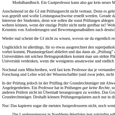
Modulhandbuch. Ein Gastprofessor kann also gar kein neues Mod
Anscheinend ist die GI mit Prüfungsrecht nicht vertraut. Denn es geh
was geprüft und wofür Leistungsnachweise erstellt werden. Gerade das,
Interesse der Studenten, denn wie sollen die sonst Prüfungen ablege
wehren können, wenn der einzige Prüfer nicht mehr greifbar ist? Wohe
Kenntnis von Anforderungen und Bewertungsmaßstäben nach deutsc
Wieder mal scheint die GI nicht zu wissen, wovon sie da eigentlich re
Unglücklich ist allerdings, für so etwas ausgerechnet den superpath
vorbei kommt, Phantasiegefasel abliefert und das dann als „Prüfung” 
Universitäten mit solchen Betrugspraktiken kommt man um strikte Pl
Universität verdenken, wenn die wenigstens ansatzweise und endlic
Nochmal zum Mitschreiben, weil fast kein Professor das je verstande
Forschung und Lehre wird der Wissenschaftler (und zwar jeder, nicht 
In der Prüfung jedoch ist der Prüfling der Grundrechtsträger mit Abweh
Angelegenheiten. Ein Professor hat in Prüfungen
gar keine Rechte
, s
anderen Prüfern nicht im Übermaß herangezogen zu werden. Das Grund
Grundrechtsträger. Deshalb können Prüfungsregularien auch nur in die
Nur: Das kapieren sogar die meisten Juraprofessoren nicht, noch wenig
Die Landesregierung in Nordrhein-Westfalen legt zukünftig sel