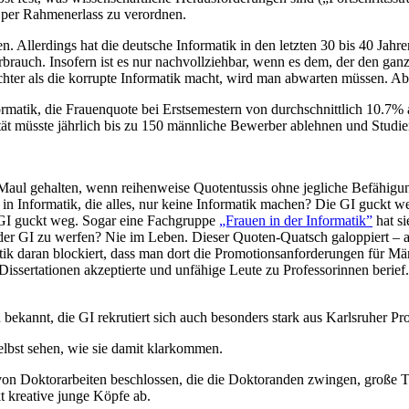
 per Rahmenerlass zu verordnen.
 Allerdings hat die deutsche Informatik in den letzten 30 bis 40 Jahren
rauch. Insofern ist es nur nachvollziehbar, wenn es dem, der den ga
echter als die korrupte Informatik macht, wird man abwarten müssen. A
nformatik, die Frauenquote bei Erstsemestern von durchschnittlich 10
ltät müsste jährlich bis zu 150 männliche Bewerber ablehnen und Studien
 Maul gehalten, wenn reihenweise Quotentussis ohne jegliche Befähigun
in Informatik, die alles, nur keine Informatik machen? Die GI guckt
 GI guckt weg. Sogar eine Fachgruppe
„Frauen in der Informatik”
hat si
er GI zu werfen? Nie im Leben. Dieser Quoten-Quatsch galoppiert – a
itik daran blockiert, dass man dort die Promotionsanforderungen für M
he Dissertationen akzeptierte und unfähige Leute zu Professorinnen beri
n bekannt, die GI rekrutiert sich auch besonders stark aus Karlsruher Pr
selbst sehen, wie sie damit klarkommen.
von Doktorarbeiten beschlossen, die die Doktoranden zwingen, große T
t kreative junge Köpfe ab.