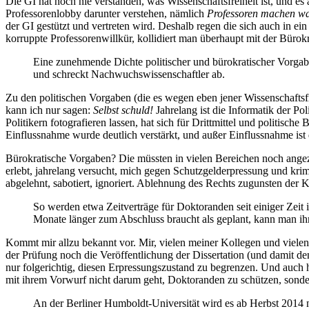
Die GI hat noch nie verstanden, was Wissenschaftsfreiheit ist, und es 
Professorenlobby darunter verstehen, nämlich
Professoren machen was
der GI gestützt und vertreten wird. Deshalb regen die sich auch in ei
korruppte Professorenwillkür, kollidiert man überhaupt mit der Bürokr
Eine zunehmende Dichte politischer und bürokratischer Vorga
und schreckt Nachwuchswissenschaftler ab.
Zu den politischen Vorgaben (die es wegen eben jener Wissenschaftsfrei
kann ich nur sagen:
Selbst schuld!
Jahrelang ist die Informatik der Pol
Politikern fotografieren lassen, hat sich für Drittmittel und politisch
Einflussnahme wurde deutlich verstärkt, und außer Einflussnahme ist 
Bürokratische Vorgaben? Die müssten in vielen Bereichen noch angezo
erlebt, jahrelang versucht, mich gegen Schutzgelderpressung und kri
abgelehnt, sabotiert, ignoriert. Ablehnung des Rechts zugunsten der K
So werden etwa Zeitverträge für Doktoranden seit einiger Zeit 
Monate länger zum Abschluss braucht als geplant, kann man ih
Kommt mir allzu bekannt vor. Mir, vielen meiner Kollegen und vielen L
der Prüfung noch die Veröffentlichung der Dissertation (und damit den
nur folgerichtig, diesen Erpressungszustand zu begrenzen. Und auch hi
mit ihrem Vorwurf nicht darum geht, Doktoranden zu schützen, sonde
An der Berliner Humboldt-Universität wird es ab Herbst 2014 n