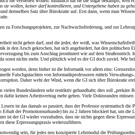
auch nie verstehen wollen. Inhaltlich hat sie die sogar bekämpft, weil e
 sie wollen, keiner darf kontrollieren, und Untergebene haben zu geh
n und demselben Satz über Bürokratie auf. Erst dann, wenn man Wissensch
atie.
ben zu Forschungsprojekten, zur Nachwuchsförderung, und zur Lehrorg
heit nicht geben darf, und die jeder, der weiß, was Wissenschaftsfreihei
itik in den Arsch gekrochen, hat sich angebiedert, hat den politischen E
e Bevorzugung bis zum Anschlag prostituiert wie auf dem Straßenstrich. In
da sonst nichts mehr. Und plötzlich wird es der GI doch zuviel. Wie b
gen werden, denn bisher ist die Informatik vor allem eins: Grenzenlose
minelle Falschgutachten von Informatikprofessoren mittels Verwaltung
orruption. Daher weht der Wind, wenn die GI sich über Bürokratie ereif
in vielen Bundesländern sehr restriktiv gehandhabt; dies soll „prekäre
m dafür keinen Arbeitsvertrag mehr geben. Viele Doktoranden müssen a
esern ist das damals so passiert, dass der Professor systematisch die P
 Erhalt der Promotionsurkunde) bis zu 2 Jahren blockiert hat, um die Le
er ist der GI wieder vorzuhalten, dass sie nichts gegen diese Erpressu
rn diese Erpressungspraxis weiterzuführen.
otwendig sein, für jedes neu konzipierte Lehrmodul die Prüfungsordnun