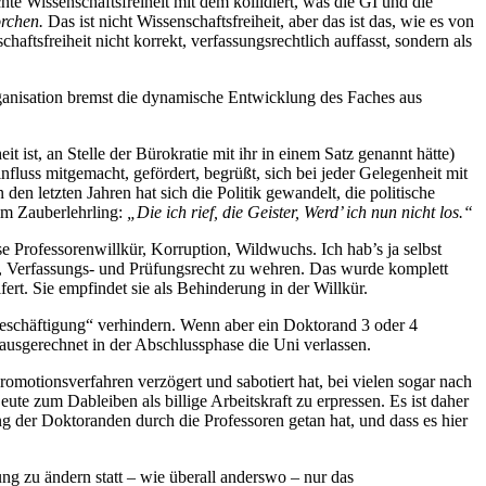
chte Wissenschaftsfreiheit mit dem kollidiert, was die GI und die
orchen.
Das ist nicht Wissenschaftsfreiheit, aber das ist das, wie es von
aftsfreiheit nicht korrekt, verfassungsrechtlich auffasst, sondern als
anisation bremst die dynamische Entwicklung des Faches aus
t ist, an Stelle der Bürokratie mit ihr in einem Satz genannt hätte)
influss mitgemacht, gefördert, begrüßt, sich bei jeder Gelegenheit mit
 den letzten Jahren hat sich die Politik gewandelt, die politische
eim Zauberlehrling:
„Die ich rief, die Geister, Werd’ ich nun nicht los.“
 Professorenwillkür, Korruption, Wildwuchs. Ich hab’s ja selbst
s-, Verfassungs- und Prüfungsrecht zu wehren. Das wurde komplett
ert. Sie empfindet sie als Behinderung in der Willkür.
 Beschäftigung“ verhindern. Wenn aber ein Doktorand 3 oder 4
usgerechnet in der Abschlussphase die Uni verlassen.
romotionsverfahren verzögert und sabotiert hat, bei vielen sogar nach
ute zum Dableiben als billige Arbeitskraft zu erpressen. Es ist daher
ng der Doktoranden durch die Professoren getan hat, und dass es hier
g zu ändern statt – wie überall anderswo – nur das