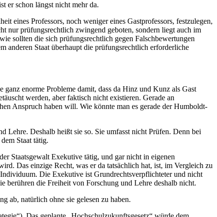
t er schon längst nicht mehr da.
eit eines Professors, noch weniger eines Gastprofessors, festzulegen,
icht nur prüfungsrechtlich zwingend geboten, sondern liegt auch im
wie sollten die sich prüfungsrechtlich gegen Falschbewertungen
m anderen Staat überhaupt die prüfungsrechtlich erforderliche
rade ganz enorme Probleme damit, dass da Hinz und Kunz als Gast
äuscht werden, aber faktisch nicht existieren. Gerade an
ichen Anspruch haben will. Wie könnte man es gerade der Humboldt-
d Lehre. Deshalb heißt sie so. Sie umfasst nicht Prüfen. Denn bei
dem Staat tätig.
der Staatsgewalt Exekutive tätig, und gar nicht in eigenen
 wird. Das einzige Recht, was er da tatsächlich hat, ist, im Vergleich zu
ndividuum. Die Exekutive ist Grundrechtsverpflichteter und nicht
Sie berühren die Freiheit von Forschung und Lehre deshalb nicht.
ng ab, natürlich ohne sie gelesen zu haben.
strategie“). Das geplante „Hochschulzukunftsgesetz“ würde dem