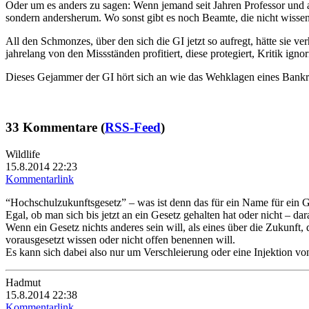
Oder um es anders zu sagen: Wenn jemand seit Jahren Professor und au
sondern andersherum. Wo sonst gibt es noch Beamte, die nicht wisse
All den Schmonzes, über den sich die GI jetzt so aufregt, hätte sie ve
jahrelang von den Missständen profitiert, diese protegiert, Kritik ign
Dieses Gejammer der GI hört sich an wie das Wehklagen eines Bankräub
33 Kommentare (
RSS-Feed
)
Wildlife
15.8.2014 22:23
Kommentarlink
“Hochschulzukunftsgesetz” – was ist denn das für ein Name für ein 
Egal, ob man sich bis jetzt an ein Gesetz gehalten hat oder nicht – da
Wenn ein Gesetz nichts anderes sein will, als eines über die Zukunft,
vorausgesetzt wissen oder nicht offen benennen will.
Es kann sich dabei also nur um Verschleierung oder eine Injektion von
Hadmut
15.8.2014 22:38
Kommentarlink