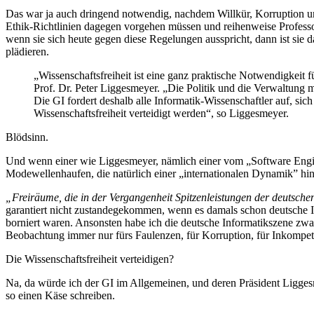
Das war ja auch dringend notwendig, nachdem Willkür, Korruption und 
Ethik-Richtlinien dagegen vorgehen müssen und reihenweise Professore
wenn sie sich heute gegen diese Regelungen ausspricht, dann ist sie d
plädieren.
„Wissenschaftsfreiheit ist eine ganz praktische Notwendigkeit 
Prof. Dr. Peter Liggesmeyer. „Die Politik und die Verwaltung 
Die GI fordert deshalb alle Informatik-Wissenschaftler auf, s
Wissenschaftsfreiheit verteidigt werden“, so Liggesmeyer.
Blödsinn.
Und wenn einer wie Liggesmeyer, nämlich einer vom „Software Engineer
Modewellenhaufen, die natürlich einer „internationalen Dynamik” hi
„Freiräume, die in der Vergangenheit Spitzenleistungen der deutsche
garantiert nicht zustandegekommen, wenn es damals schon deutsche I
borniert waren. Ansonsten habe ich die deutsche Informatikszene zwar 
Beobachtung immer nur fürs Faulenzen, für Korruption, für Inkompet
Die Wissenschaftsfreiheit verteidigen?
Na, da würde ich der GI im Allgemeinen, und deren Präsident Liggesm
so einen Käse schreiben.