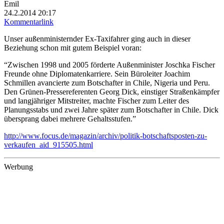
Emil
24.2.2014 20:17
Kommentarlink
Unser außenministernder Ex-Taxifahrer ging auch in dieser
Beziehung schon mit gutem Beispiel voran:
“Zwischen 1998 und 2005 förderte Außenminister Joschka Fischer
Freunde ohne Diplomatenkarriere. Sein Büroleiter Joachim
Schmillen avancierte zum Botschafter in Chile, Nigeria und Peru.
Den Grünen-Pressereferenten Georg Dick, einstiger Straßenkämpfer
und langjähriger Mitstreiter, machte Fischer zum Leiter des
Planungsstabs und zwei Jahre später zum Botschafter in Chile. Dick
übersprang dabei mehrere Gehaltsstufen.”
http://www.focus.de/magazin/archiv/politik-botschaftsposten-zu-
verkaufen_aid_915505.html
Werbung