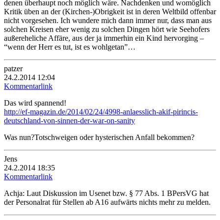
denen überhaupt noch möglich wäre. Nachdenken und womöglich
Kritik üben an der (Kirchen-)Obrigkeit ist in deren Weltbild offenbar
nicht vorgesehen. Ich wundere mich dann immer nur, dass man aus
solchen Kreisen eher wenig zu solchen Dingen hört wie Seehofers
außereheliche Affäre, aus der ja immerhin ein Kind hervorging –
“wenn der Herr es tut, ist es wohlgetan”…
patzer
24.2.2014 12:04
Kommentarlink
Das wird spannend!
http://ef-magazin.de/2014/02/24/4998-anlaesslich-akif-pirincis-
deutschland-von-sinnen-der-war-on-sanity
Was nun?Totschweigen oder hysterischen Anfall bekommen?
Jens
24.2.2014 18:35
Kommentarlink
Achja: Laut Diskussion im Usenet bzw. § 77 Abs. 1 BPersVG hat
der Personalrat für Stellen ab A16 aufwärts nichts mehr zu melden.