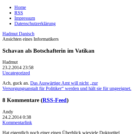
Home
RSS
Impressum
Datenschutzerklärung
Hadmut Danisch
Ansichten eines Informatikers
Schavan als Botschafterin im Vatikan
Hadmut
23.2.2014 23:58
Uncategorized
Ach, guck an.
Das Auswärtige Amt will nicht „zur
Versorgungsanstalt für Politiker“ werden und hält sie für ungeeignet.
8 Kommentare (
RSS-Feed
)
Andy
24.2.2014 0:38
Kommentarlink
Hat eigentlich noch einer einen Überblick wieviele Doktortitel