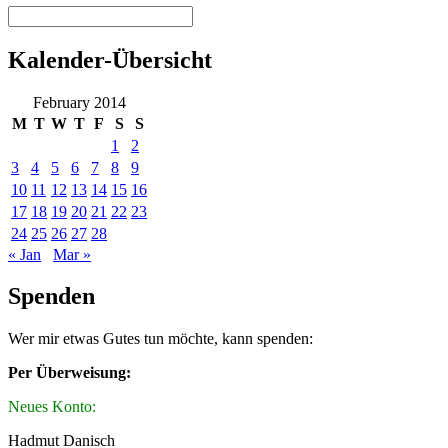
Kalender-Übersicht
February 2014
M
T
W
T
F
S
S
1
2
3
4
5
6
7
8
9
10
11
12
13
14
15
16
17
18
19
20
21
22
23
24
25
26
27
28
« Jan
Mar »
Spenden
Wer mir etwas Gutes tun möchte, kann spenden:
Per Überweisung:
Neues Konto:
Hadmut Danisch