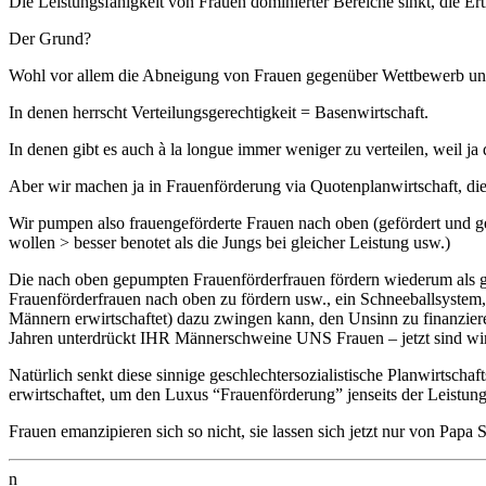
Die Leistungsfähigkeit von Frauen dominierter Bereiche sinkt, die E
Der Grund?
Wohl vor allem die Abneigung von Frauen gegenüber Wettbewerb und 
In denen herrscht Verteilungsgerechtigkeit = Basenwirtschaft.
In denen gibt es auch à la longue immer weniger zu verteilen, weil ja 
Aber wir machen ja in Frauenförderung via Quotenplanwirtschaft, die z
Wir pumpen also frauengeförderte Frauen nach oben (gefördert und g
wollen > besser benotet als die Jungs bei gleicher Leistung usw.)
Die nach oben gepumpten Frauenförderfrauen fördern wiederum als gu
Frauenförderfrauen nach oben zu fördern usw., ein Schneeballsystem
Männern erwirtschaftet) dazu zwingen kann, den Unsinn zu finanzieren
Jahren unterdrückt IHR Männerschweine UNS Frauen – jetzt sind
Natürlich senkt diese sinnige geschlechtersozialistische Planwirtsch
erwirtschaftet, um den Luxus “Frauenförderung” jenseits der Leistung
Frauen emanzipieren sich so nicht, sie lassen sich jetzt nur von Papa
n