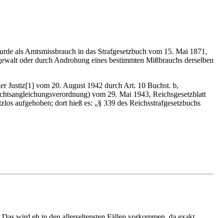
 wurde als Amtsmissbrauch in das Strafgesetzbuch vom 15. Mai 1871,
sgewalt oder durch Androhung eines bestimmten Mißbrauchs derselben
er Justiz[1] vom 20. August 1942 durch Art. 10 Buchst. b,
rechtsangleichungsverordnung) vom 29. Mai 1943, Reichsgesetzblatt
zlos aufgehoben; dort hieß es: „§ 339 des Reichsstrafgesetzbuchs
. Das wird eh in den allerseltensten Fällen vorkommen, da exakt