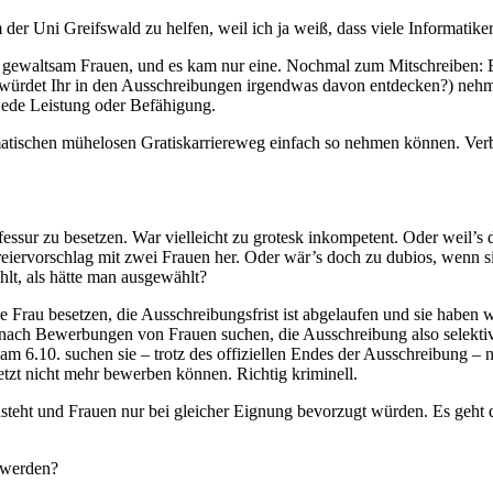
m der Uni Greifswald zu helfen, weil ich ja weiß, dass viele Informatiker
en gewaltsam Frauen, und es kam nur eine. Nochmal zum Mitschreiben: Ei
r würdet Ihr in den Ausschreibungen irgendwas davon entdecken?) nehm
 jede Leistung oder Befähigung.
utomatischen mühelosen Gratiskarriereweg einfach so nehmen können. V
fessur zu besetzen. War vielleicht zu grotesk inkompetent. Oder weil’
eiervorschlag mit zwei Frauen her. Oder wär’s doch zu dubios, wenn s
hlt, als hätte man ausgewählt?
ne Frau besetzen, die Ausschreibungsfrist ist abgelaufen und sie haben 
h nach Bewerbungen von Frauen suchen, die Ausschreibung also selektiv
m 6.10. suchen sie – trotz des offiziellen Endes der Ausschreibung –
tzt nicht mehr bewerben können. Richtig kriminell.
ensteht und Frauen nur bei gleicher Eignung bevorzugt würden. Es geht
 werden?