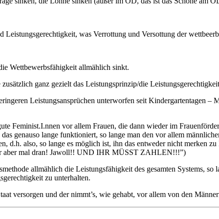
rträge sinken, die Löhne sinken (außer im ÖD, das ist das Schöne am Ö
Leistungsgerechtigkeit, was Verrottung und Versottung der wettbeerb
die Wettbewerbsfähigkeit allmählich sinkt.
usätzlich ganz gezielt das Leistungsprinzip/die Leistungsgerechtigkeit
eringeren Leistungsansprüchen unterworfen seit Kindergartentagen – M
te Feminist.I.nnen vor allem Frauen, die dann wieder im Frauenförder
, das genauso lange funktioniert, so lange man den vor allem männlic
, d.h. also, so lange es möglich ist, ihn das entweder nicht merken zu
 wir aber mal dran! Jawoll!! UND IHR MÜSST ZAHLEN!!!”)
aftsmethode allmählich die Leistungsfähigkeit des gesamten Systems, so 
sgerechtigkeit zu unterhalten.
 Staat versorgen und der nimmt’s, wie gehabt, vor allem von den Männer