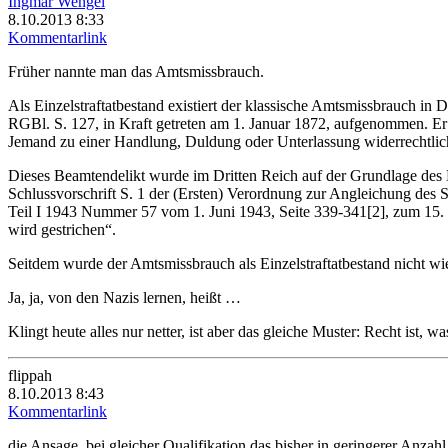
Ingmar Wengel
8.10.2013 8:33
Kommentarlink
Früher nannte man das Amtsmissbrauch.
Als Einzelstraftatbestand existiert der klassische Amtsmissbrauch i
RGBl. S. 127, in Kraft getreten am 1. Januar 1872, aufgenommen. E
Jemand zu einer Handlung, Duldung oder Unterlassung widerrechtlich 
Dieses Beamtendelikt wurde im Dritten Reich auf der Grundlage des E
Schlussvorschrift S. 1 der (Ersten) Verordnung zur Angleichung des 
Teil I 1943 Nummer 57 vom 1. Juni 1943, Seite 339-341[2], zum 15. J
wird gestrichen“.
Seitdem wurde der Amtsmissbrauch als Einzelstraftatbestand nicht 
Ja, ja, von den Nazis lernen, heißt …
Klingt heute alles nur netter, ist aber das gleiche Muster: Recht ist, w
flippah
8.10.2013 8:43
Kommentarlink
die Ansage, bei gleicher Qualifikation das bisher in geringerer Anza