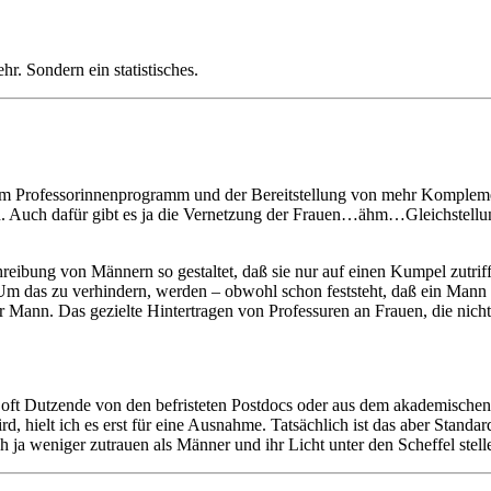
hr. Sondern ein statistisches.
 Professorinnenprogramm und der Bereitstellung von mehr Komplementä
n. Auch dafür gibt es ja die Vernetzung der Frauen…ähm…Gleichstellu
schreibung von Männern so gestaltet, daß sie nur auf einen Kumpel zutrif
. Um das zu verhindern, werden – obwohl schon feststeht, daß ein Man
er Mann. Das gezielte Hintertragen von Professuren an Frauen, die nicht
ch oft Dutzende von den befristeten Postdocs oder aus dem akademischen
hielt ich es erst für eine Ausnahme. Tatsächlich ist das aber Standard
 ja weniger zutrauen als Männer und ihr Licht unter den Scheffel stell