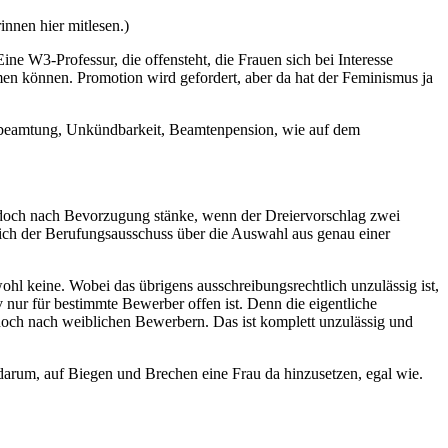
innen hier mitlesen.)
ne W3-Professur, die offensteht, die Frauen sich bei Interesse
en können. Promotion wird gefordert, aber da hat der Feminismus ja
erbeamtung, Unkündbarkeit, Beamtenpension, wie auf dem
s doch nach Bevorzugung stänke, wenn der Dreiervorschlag zwei
ich der Berufungsausschuss über die Auswahl aus genau einer
wohl keine. Wobei das übrigens ausschreibungsrechtlich unzulässig ist,
 nur für bestimmte Bewerber offen ist. Denn die eigentliche
 noch nach weiblichen Bewerbern. Das ist komplett unzulässig und
 darum, auf Biegen und Brechen eine Frau da hinzusetzen, egal wie.