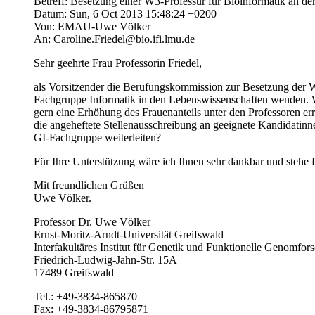
Betreff: Besetzung einer W3-Professur für Bioinformatik an de
Datum: Sun, 6 Oct 2013 15:48:24 +0200
Von: EMAU-Uwe Völker
An: Caroline.Friedel@bio.ifi.lmu.de
Sehr geehrte Frau Professorin Friedel,
als Vorsitzender die Berufungskommission zur Besetzung der W3
Fachgruppe Informatik in den Lebenswissenschaften wenden. Wi
gern eine Erhöhung des Frauenanteils unter den Professoren e
die angeheftete Stellenausschreibung an geeignete Kandidatinn
GI-Fachgruppe weiterleiten?
Für Ihre Unterstützung wäre ich Ihnen sehr dankbar und stehe 
Mit freundlichen Grüßen
Uwe Völker.
Professor Dr. Uwe Völker
Ernst-Moritz-Arndt-Universität Greifswald
Interfakultäres Institut für Genetik und Funktionelle Genomfor
Friedrich-Ludwig-Jahn-Str. 15A
17489 Greifswald
Tel.: +49-3834-865870
Fax: +49-3834-86795871