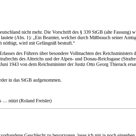
n Deutschland nicht mehr. Die Vorschrift des § 339 StGB (alte Fassung)
r lautete (Abs. 1): „Ein Beamter, welcher durch Mißbrauch seiner Amt
nöthigt, wird mit Gefängniß bestraft.“
rlasses des Führers über besondere Vollmachten des Reichsministers d
Strafrechts des Altreichs und der Alpen- und Donau-Reichsgaue (Straf
uni 1943 von dem Reichsminister der Justiz Otto Georg Thierack ersat
wieder in das StGB aufgenommen.
as … nützt (Roland Freisler)
hl vorhandene Geschlecht zu bevorzugen, lasse ich mir ja noch eingehen