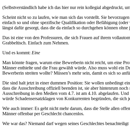
(Selbstverständlich habe ich das hier nur rein kollegial abgedruckt, u
Scheint nicht so zu laufen, wie man sich das vorstellt. Sie bevorzug
einfach so und ohne spezifische Qualifikation oder Befähigung (ode
längst dafür gesorgt, dass die da einfach so durchgehen können ohne
Das ist eine von den Professuren, die sich Frauen auf ihrem volla
Grabbeltisch. Einfach zum Nehmen.
Und es kommt:
Eine
Man könnte fragen, warum eine Bewerberin nicht reicht, um eine Pro
Männer enthielte und die Frau gewählt würde. Also muss wohl ein Dr
Bewerberin streiten wollte? Müssen’s mehr sein, damit es sich so anfü
Die sind halt jetzt in einer dummen Position: Sie wollen unbedingt ei
dass die Ausschreibung offiziell beenden ist, sie aber hintenrum noc
Ausschreibung in den Medien vom 4.7. ist am 4.10. abgelaufen. Und a
würde Schadensersatzklagen von Konkurrenten begründen, die sich je
Wie auch immer: Es geht nicht mehr darum, dass die Stelle allen off
Männer offenbar per Geschlecht chancenlos.
Wie war das? Niemand darf wegen seines Geschlechtes benachteiligt