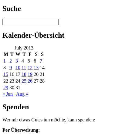
Suche
Kalender-Übersicht
July 2013
M
T
W
T
F
S
S
1
2
3
4
5
6
7
8
9
10
11
12
13
14
15
16
17
18
19
20
21
22
23
24
25
26
27
28
29
30
31
« Jun
Aug »
Spenden
Wer mir etwas Gutes tun möchte, kann spenden:
Per Überweisung: