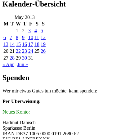
Kalender-Übersicht
May 2013
M
T
W
T
F
S
S
1
2
3
4
5
6
7
8
9
10
11
12
13
14
15
16
17
18
19
20
21
22
23
24
25
26
27
28
29
30
31
« Apr
Jun »
Spenden
Wer mir etwas Gutes tun möchte, kann spenden:
Per Überweisung:
Neues Konto:
Hadmut Danisch
Sparkasse Berlin
IBAN DE37 1005 0000 0191 2680 62