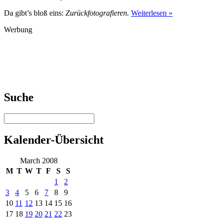
Da gibt’s bloß eins:
Zurückfotografieren.
Weiterlesen »
Werbung
Suche
Kalender-Übersicht
March 2008
M
T
W
T
F
S
S
1
2
3
4
5
6
7
8
9
10
11
12
13
14
15
16
17
18
19
20
21
22
23