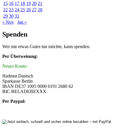
15
16
17
18
19
20
21
22
23
24
25
26
27
28
29
30
31
« Nov
Jan »
Spenden
Wer mir etwas Gutes tun möchte, kann spenden:
Per Überweisung:
Neues Konto:
Hadmut Danisch
Sparkasse Berlin
IBAN DE37 1005 0000 0191 2680 62
BIC BELADEBEXXX
Per Paypal: