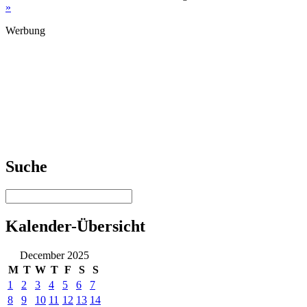
»
Werbung
Suche
Kalender-Übersicht
December 2025
M
T
W
T
F
S
S
1
2
3
4
5
6
7
8
9
10
11
12
13
14