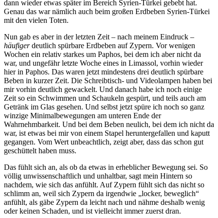
dann wieder etwas später im Bereich Syrien-Türkei gebebt hat.
Genau das war nämlich auch beim großen Erdbeben Syrien-Türkei
mit den vielen Toten.
Nun gab es aber in der letzten Zeit – nach meinem Eindruck –
häufiger
deutlich spürbare Erdbeben auf Zypern. Vor wenigen
Wochen ein relativ starkes um Paphos, bei dem ich aber nicht da
war, und ungefähr letzte Woche eines in Limassol, vorhin wieder
hier in Paphos. Das waren jetzt mindestens drei deutlich spürbare
Beben in kurzer Zeit. Die Schreibtisch- und Videolampen haben bei
mir vorhin deutlich gewackelt. Und danach habe ich noch einige
Zeit so ein Schwimmen und Schaukeln gespürt, und teils auch am
Getränk im Glas gesehen. Und selbst jetzt spüre ich noch so ganz
winzige Minimalbewegungen am unteren Ende der
Wahrnehmbarkeit. Und bei dem Beben neulich, bei dem ich nicht da
war, ist etwas bei mir von einem Stapel heruntergefallen und kaputt
gegangen. Vom Wert unbeachtlich, zeigt aber, dass das schon gut
geschüttelt haben muss.
Das fühlt sich an, als ob da etwas in erheblicher Bewegung sei. So
völlig unwissenschaftlich und unhaltbar, sagt mein Hintern so
nachdem, wie sich das anfühlt. Auf Zypern fühlt sich das nicht so
schlimm an, weil sich Zypern da irgendwie „locker, beweglich“
anfühlt, als gäbe Zypern da leicht nach und nähme deshalb wenig
oder keinen Schaden, und ist vielleicht immer zuerst dran.