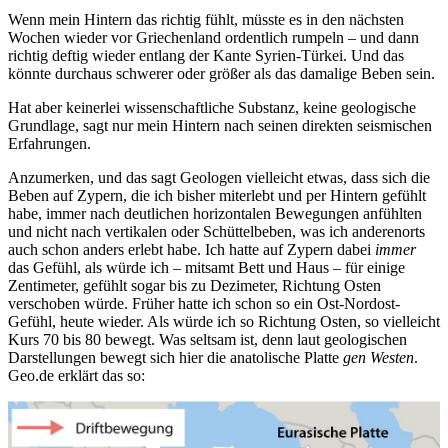
Wenn mein Hintern das richtig fühlt, müsste es in den nächsten
Wochen wieder vor Griechenland ordentlich rumpeln – und dann
richtig deftig wieder entlang der Kante Syrien-Türkei. Und das
könnte durchaus schwerer oder größer als das damalige Beben sein.
Hat aber keinerlei wissenschaftliche Substanz, keine geologische
Grundlage, sagt nur mein Hintern nach seinen direkten seismischen
Erfahrungen.
Anzumerken, und das sagt Geologen vielleicht etwas, dass sich die
Beben auf Zypern, die ich bisher miterlebt und per Hintern gefühlt
habe, immer nach deutlichen horizontalen Bewegungen anfühlten
und nicht nach vertikalen oder Schüttelbeben, was ich anderenorts
auch schon anders erlebt habe. Ich hatte auf Zypern dabei
immer
das Gefühl, als würde ich – mitsamt Bett und Haus – für einige
Zentimeter, gefühlt sogar bis zu Dezimeter, Richtung Osten
verschoben würde. Früher hatte ich schon so ein Ost-Nordost-
Gefühl, heute wieder. Als würde ich so Richtung Osten, so vielleicht
Kurs 70 bis 80 bewegt. Was seltsam ist, denn laut geologischen
Darstellungen bewegt sich hier die anatolische Platte
gen Westen
.
Geo.de erklärt das so: