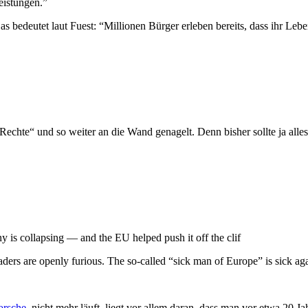
eistungen.”
s bedeutet laut Fuest: “Millionen Bürger erleben bereits, dass ihr Leb
Rechte“ und so weiter an die Wand genagelt. Denn bisher sollte ja alles 
y is collapsing — and the EU helped push it off the clif
leaders are openly furious. The so-called “sick man of Europe” is sick a
orsche
, nicht mehr läuft, liegt vor allem daran, dass man vor etwa 20 J