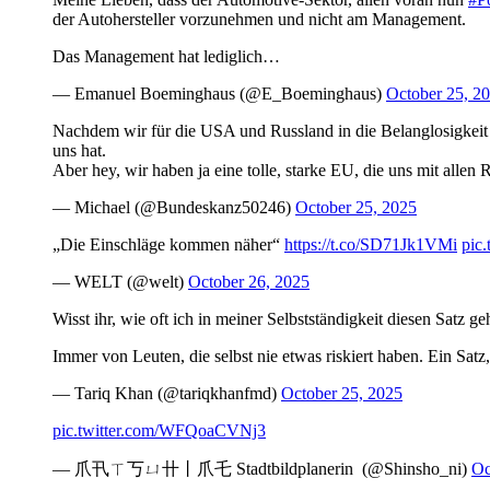
der Autohersteller vorzunehmen und nicht am Management.
Das Management hat lediglich…
— Emanuel Boeminghaus (@E_Boeminghaus)
October 25, 2
Nachdem wir für die USA und Russland in die Belanglosigkeit a
uns hat.
Aber hey, wir haben ja eine tolle, starke EU, die uns mit alle
— Michael (@Bundeskanz50246)
October 25, 2025
„Die Einschläge kommen näher“
https://t.co/SD71Jk1VMi
pic.
— WELT (@welt)
October 26, 2025
Wisst ihr, wie oft ich in meiner Selbstständigkeit diesen Satz ge
Immer von Leuten, die selbst nie etwas riskiert haben. Ein Sat
— Tariq Khan (@tariqkhanfmd)
October 25, 2025
pic.twitter.com/WFQoaCVNj3
— 爪卂ㄒ丂ㄩ卄丨爪乇 Stadtbildplanerin ️ (@Shinsho_ni)
Oc