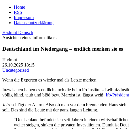
Home
RSS
Impressum
Datenschutzerklärung
Hadmut Danisch
Ansichten eines Informatikers
Deutschland im Niedergang – endlich merken sie es
Hadmut
26.10.2025 18:15
Uncategorized
Wenn die Experten es wieder mal als Letzte merken.
Inzwischen haben es endlich auch die beim ifo Institut – Leibniz-Inst
völlig blind, taub und blöd bzw. Marxist ist, längst weiß:
Ifo-Präsiden
Jetzt
schlägt der Alarm. Also ob man vor dem brennenden Haus steht un
soll. Das sind die Leute mit der ganz langen Leitung.
“Deutschland befindet sich seit Jahren in einem wirtschaftlic
weiter steigen, sinken die privaten Investitionen. Damit ist D