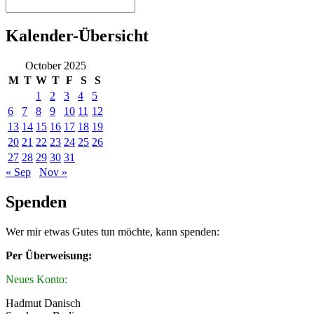
Kalender-Übersicht
October 2025
M
T
W
T
F
S
S
1
2
3
4
5
6
7
8
9
10
11
12
13
14
15
16
17
18
19
20
21
22
23
24
25
26
27
28
29
30
31
« Sep
Nov »
Spenden
Wer mir etwas Gutes tun möchte, kann spenden:
Per Überweisung:
Neues Konto:
Hadmut Danisch