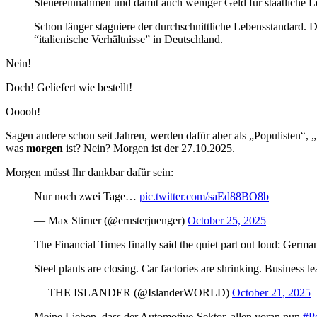
Steuereinnahmen und damit auch weniger Geld für staatliche L
Schon länger stagniere der durchschnittliche Lebensstandard. Da
“italienische Verhältnisse” in Deutschland.
Nein!
Doch! Geliefert wie bestellt!
Ooooh!
Sagen andere schon seit Jahren, werden dafür aber als „Populisten“, „
was
morgen
ist? Nein? Morgen ist der 27.10.2025.
Morgen müsst Ihr dankbar dafür sein:
Nur noch zwei Tage…
pic.twitter.com/saEd88BO8b
— Max Stirner (@ernsterjuenger)
October 25, 2025
The Financial Times finally said the quiet part out loud: German
Steel plants are closing. Car factories are shrinking. Business 
— THE ISLANDER (@IslanderWORLD)
October 21, 2025
Meine Lieben, dass der Automotive-Sektor, allen voran nun
#P