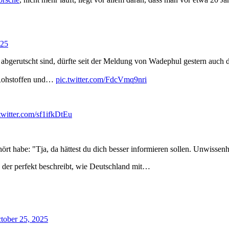
025
bgerutscht sind, dürfte seit der Meldung von Wadephul gestern auch d
n Rohstoffen und…
pic.twitter.com/FdcVmq9nri
twitter.com/sf1ifkDtEu
hört habe: "Tja, da hättest du dich besser informieren sollen. Unwissenhe
z, der perfekt beschreibt, wie Deutschland mit…
tober 25, 2025