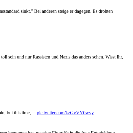
ensstandard sinkt.” Bei anderen steige er dagegen. Es drohten
toll sein und nur Rassisten und Nazis das anders sehen. Wisst Ihr,
gain, but this time,…
pic.twitter.com/kzGvVY0wvy
ahren begonnen hat, massive Eingriffe in die freie Entwicklung