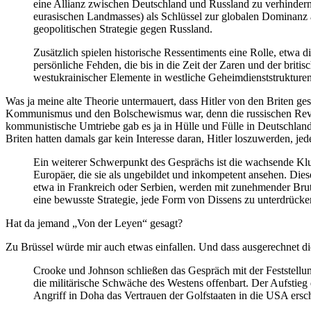
eine Allianz zwischen Deutschland und Russland zu verhindern,
eurasischen Landmasses) als Schlüssel zur globalen Dominanz an
geopolitischen Strategie gegen Russland.
Zusätzlich spielen historische Ressentiments eine Rolle, etwa 
persönliche Fehden, die bis in die Zeit der Zaren und der brit
westukrainischer Elemente in westliche Geheimdienststrukturen 
Was ja meine alte Theorie untermauert, dass Hitler von den Briten ges
Kommunismus und den Bolschewismus war, denn die russischen Revolu
kommunistische Umtriebe gab es ja in Hülle und Fülle in Deutschland.
Briten hatten damals gar kein Interesse daran, Hitler loszuwerden, j
Ein weiterer Schwerpunkt des Gesprächs ist die wachsende Kluf
Europäer, die sie als ungebildet und inkompetent ansehen. Diese
etwa in Frankreich oder Serbien, werden mit zunehmender Brut
eine bewusste Strategie, jede Form von Dissens zu unterdrücke
Hat da jemand „Von der Leyen“ gesagt?
Zu Brüssel würde mir auch etwas einfallen. Und dass ausgerechnet di
Crooke und Johnson schließen das Gespräch mit der Feststellu
die militärische Schwäche des Westens offenbart. Der Aufstie
Angriff in Doha das Vertrauen der Golfstaaten in die USA ersch