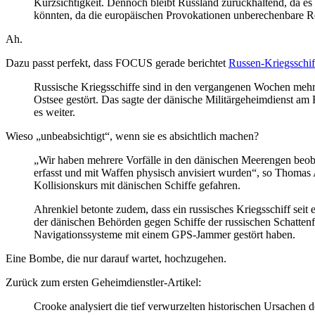
Kurzsichtigkeit. Dennoch bleibt Russland zurückhaltend, da es 
könnten, da die europäischen Provokationen unberechenbare R
Ah.
Dazu passt perfekt, dass FOCUS gerade berichtet
Russen-Kriegsschif
Russische Kriegsschiffe sind in den vergangenen Wochen mehr
Ostsee gestört. Das sagte der dänische Militärgeheimdienst am 
es weiter.
Wieso „unbeabsichtigt“, wenn sie es absichtlich machen?
„Wir haben mehrere Vorfälle in den dänischen Meerengen beoba
erfasst und mit Waffen physisch anvisiert wurden“, so Thomas A
Kollisionskurs mit dänischen Schiffe gefahren.
Ahrenkiel betonte zudem, dass ein russisches Kriegsschiff se
der dänischen Behörden gegen Schiffe der russischen Schattenfl
Navigationssysteme mit einem GPS-Jammer gestört haben.
Eine Bombe, die nur darauf wartet, hochzugehen.
Zurück zum ersten Geheimdienstler-Artikel:
Crooke analysiert die tief verwurzelten historischen Ursachen 