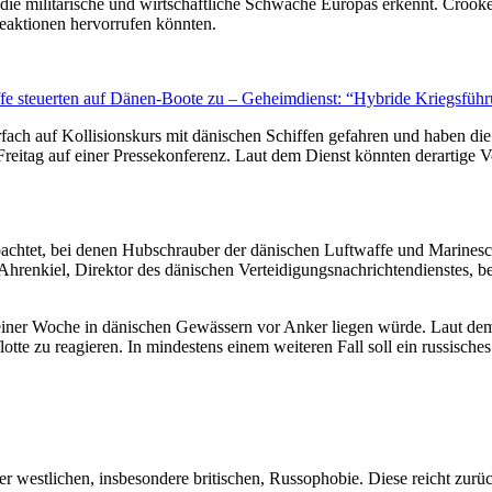
die militärische und wirtschaftliche Schwäche Europas erkennt. Crooke
eaktionen hervorrufen könnten.
fe steuerten auf Dänen-Boote zu – Geheimdienst: “Hybride Kriegsfüh
fach auf Kollisionskurs mit dänischen Schiffen gefahren und haben di
Freitag auf einer Pressekonferenz.
Laut dem Dienst könnten derartige Vor
chtet, bei denen Hubschrauber der dänischen Luftwaffe und Marinesch
hrenkiel, Direktor des dänischen Verteidigungsnachrichtendienstes, be
it einer Woche in dänischen Gewässern vor Anker liegen würde. Laut de
otte zu reagieren. In mindestens einem weiteren Fall soll ein russisch
der westlichen, insbesondere britischen, Russophobie.
Diese reicht zurüc