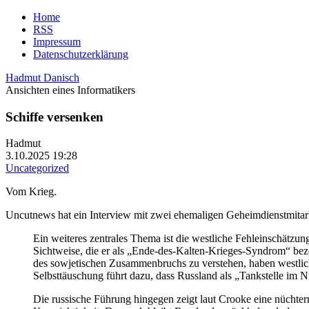
Home
RSS
Impressum
Datenschutzerklärung
Hadmut Danisch
Ansichten eines Informatikers
Schiffe versenken
Hadmut
3.10.2025 19:28
Uncategorized
Vom Krieg.
Uncutnews hat ein Interview mit zwei ehemaligen Geheimdienstmitarb
Ein weiteres zentrales Thema ist die westliche Fehleinschätzung
Sichtweise, die er als „Ende-des-Kalten-Krieges-Syndrom“ beze
des sowjetischen Zusammenbruchs zu verstehen, haben westliche E
Selbsttäuschung führt dazu, dass Russland als „Tankstelle im 
Die russische Führung hingegen zeigt laut Crooke eine nüchter