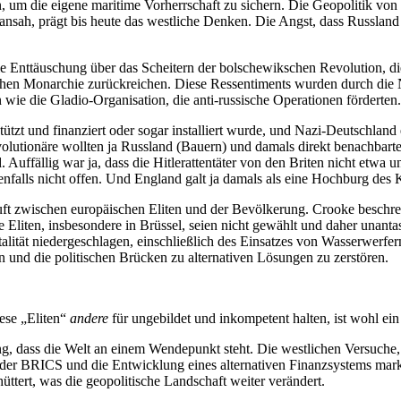
 um die eigene maritime Vorherrschaft zu sichern.
Die Geopolitik von 
sah, prägt bis heute das westliche Denken. Die Angst, dass Russland d
die Enttäuschung über das Scheitern der bolschewikschen Revolution, die
ischen Monarchie zurückreichen.
Diese Ressentiments wurden durch die Na
wie die Gladio-Organisation, die anti-russische Operationen förderten.
tützt und finanziert oder sogar installiert wurde, und Nazi-Deutschland 
tionäre wollten ja Russland (Bauern) und damals direkt benachbarte 
 Auffällig war ja, dass die Hitlerattentäter von den Briten nicht etwa
edenfalls nicht offen. Und England galt ja damals als eine Hochburg des
t zwischen europäischen Eliten und der Bevölkerung. Crooke beschreib
 Eliten, insbesondere in Brüssel, seien nicht gewählt und daher unantas
alität niedergeschlagen, einschließlich des Einsatzes von Wasserwerf
n und die politischen Brücken zu alternativen Lösungen zu zerstören.
ese „Eliten“
andere
für ungebildet und inkompetent halten, ist wohl ei
ng, dass die Welt an einem Wendepunkt steht. Die westlichen Versuch
g der BRICS und die Entwicklung eines alternativen Finanzsystems mark
üttert, was die geopolitische Landschaft weiter verändert.