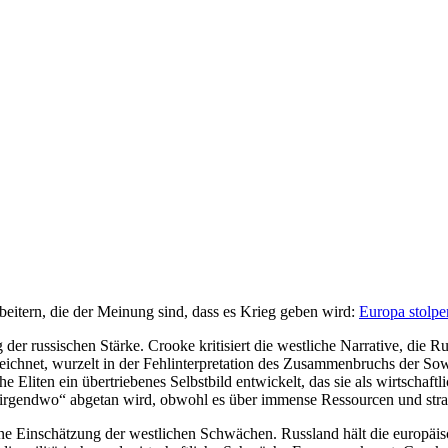
eitern, die der Meinung sind, dass es Krieg geben wird:
Europa stolpe
 der russischen Stärke. Crooke kritisiert die westliche Narrative, die 
ichnet, wurzelt in der Fehlinterpretation des Zusammenbruchs der Sow
liten ein übertriebenes Selbstbild entwickelt, das sie als wirtschaftlic
Nirgendwo“ abgetan wird, obwohl es über immense Ressourcen und strat
ne Einschätzung der westlichen Schwächen. Russland hält die europäisch