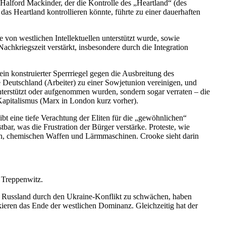
Halford Mackinder, der die Kontrolle des „Heartland“ (des
as Heartland kontrollieren könnte, führte zu einer dauerhaften
 von westlichen Intellektuellen unterstützt wurde, sowie
chkriegszeit verstärkt, insbesondere durch die Integration
ein konstruierter Sperrriegel gegen die Ausbreitung des
Deutschland (Arbeiter) zu einer Sowjetunion vereinigen, und
 unterstützt oder aufgenommen wurden, sondern sogar verraten – die
 Kapitalismus (Marx in London kurz vorher).
t eine tiefe Verachtung der Eliten für die „gewöhnlichen“
tbar, was die Frustration der Bürger verstärke.
Proteste, wie
ern, chemischen Waffen und Lärmmaschinen. Crooke sieht darin
n Treppenwitz.
e, Russland durch den Ukraine-Konflikt zu schwächen, haben
ieren das Ende der westlichen Dominanz. Gleichzeitig hat der