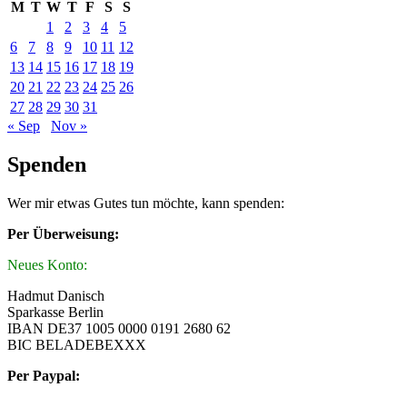
M
T
W
T
F
S
S
1
2
3
4
5
6
7
8
9
10
11
12
13
14
15
16
17
18
19
20
21
22
23
24
25
26
27
28
29
30
31
« Sep
Nov »
Spenden
Wer mir etwas Gutes tun möchte, kann spenden:
Per Überweisung:
Neues Konto:
Hadmut Danisch
Sparkasse Berlin
IBAN DE37 1005 0000 0191 2680 62
BIC BELADEBEXXX
Per Paypal: