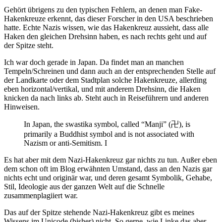
Gehört übrigens zu den typischen Fehlern, an denen man Fake-
Hakenkreuze erkennt, das dieser Forscher in den USA beschrieben
hatte. Echte Nazis wissen, wie das Hakenkreuz aussieht, dass alle
Haken den gleichen Drehsinn haben, es nach rechts geht und auf
der Spitze steht.
Ich war doch gerade in Japan. Da findet man an manchen
Tempeln/Schreinen und dann auch an der entsprechenden Stelle auf
der Landkarte oder dem Stadtplan solche Hakenkreuze, allerding
eben horizontal/vertikal, und mit anderem Drehsinn, die Haken
knicken da nach links ab. Steht auch in Reiseführern und anderen
Hinweisen.
In Japan, the swastika symbol, called “Manji” (卍), is
primarily a Buddhist symbol and is not associated with
Nazism or anti-Semitism. I
Es hat aber mit dem Nazi-Hakenkreuz gar nichts zu tun. Außer eben
dem schon oft im Blog erwähnten Umstand, dass an den Nazis gar
nichts echt und originär war, und deren gesamt Symbolik, Gehabe,
Stil, Ideologie aus der ganzen Welt auf die Schnelle
zusammenplagiiert war.
Das auf der Spitze stehende Nazi-Hakenkreuz gibt es meines
Wissens im Unicode (bisher) nicht. So gerne, wie Linke das aber