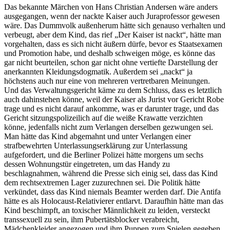
Das bekannte Märchen von Hans Christian Andersen wäre anders
ausgegangen, wenn der nackte Kaiser auch Juraprofessor gewesen
wäre. Das Dummvolk außenherum hätte sich genauso verhalten und
verbeugt, aber dem Kind, das rief „Der Kaiser ist nackt“, hätte man
vorgehalten, dass es sich nicht äußern dürfe, bevor es Staatsexamen
und Promotion habe, und deshalb schweigen möge, es könne das
gar nicht beurteilen, schon gar nicht ohne vertiefte Darstellung der
anerkannten Kleidungsdogmatik. Außerdem sei „nackt“ ja
höchstens auch nur eine von mehreren vertretbaren Meinungen.
Und das Verwaltungsgericht käme zu dem Schluss, dass es letztlich
auch dahinstehen könne, weil der Kaiser als Jurist vor Gericht Robe
trage und es nicht darauf ankomme, was er darunter trage, und das
Gericht sitzungspolizeilich auf die weiße Krawatte verzichten
könne, jedenfalls nicht zum Verlangen derselben gezwungen sei.
Man hätte das Kind abgemahnt und unter Verlangen einer
strafbewehrten Unterlassungserklärung zur Unterlassung
aufgefordert, und die Berliner Polizei hätte morgens um sechs
dessen Wohnungstür eingetreten, um das Handy zu
beschlagnahmen, während die Presse sich einig sei, dass das Kind
dem rechtsextremen Lager zuzurechnen sei. Die Politik hätte
verkündet, dass das Kind niemals Beamter werden darf. Die Antifa
hätte es als Holocaust-Relativierer entlarvt. Daraufhin hätte man das
Kind beschimpft, an toxischer Männlichkeit zu leiden, versteckt
transsexuell zu sein, ihm Pubertätsblocker verabreicht,
Mädchenkleider angezogen und ihm Puppen zum Spielen gegeben,