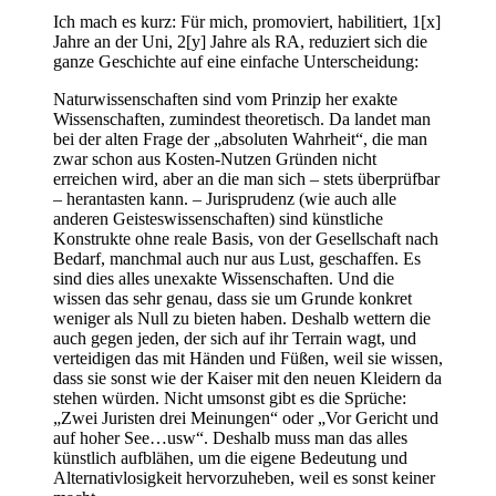
Ich mach es kurz: Für mich, promoviert, habilitiert, 1[x]
Jahre an der Uni, 2[y] Jahre als RA, reduziert sich die
ganze Geschichte auf eine einfache Unterscheidung:
Naturwissenschaften sind vom Prinzip her exakte
Wissenschaften, zumindest theoretisch. Da landet man
bei der alten Frage der „absoluten Wahrheit“, die man
zwar schon aus Kosten-Nutzen Gründen nicht
erreichen wird, aber an die man sich – stets überprüfbar
– herantasten kann. – Jurisprudenz (wie auch alle
anderen Geisteswissenschaften) sind künstliche
Konstrukte ohne reale Basis, von der Gesellschaft nach
Bedarf, manchmal auch nur aus Lust, geschaffen. Es
sind dies alles unexakte Wissenschaften. Und die
wissen das sehr genau, dass sie um Grunde konkret
weniger als Null zu bieten haben. Deshalb wettern die
auch gegen jeden, der sich auf ihr Terrain wagt, und
verteidigen das mit Händen und Füßen, weil sie wissen,
dass sie sonst wie der Kaiser mit den neuen Kleidern da
stehen würden. Nicht umsonst gibt es die Sprüche:
„Zwei Juristen drei Meinungen“ oder „Vor Gericht und
auf hoher See…usw“. Deshalb muss man das alles
künstlich aufblähen, um die eigene Bedeutung und
Alternativlosigkeit hervorzuheben, weil es sonst keiner