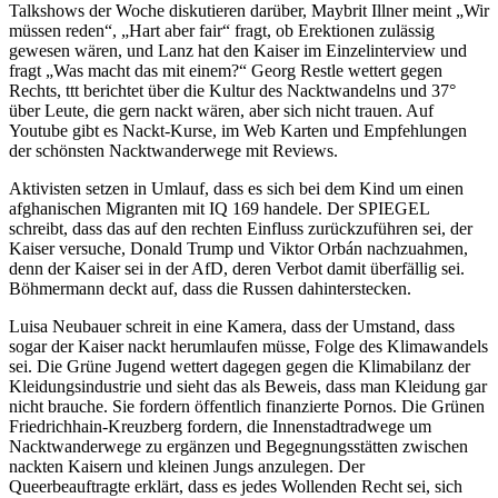
Talkshows der Woche diskutieren darüber, Maybrit Illner meint „Wir
müssen reden“, „Hart aber fair“ fragt, ob Erektionen zulässig
gewesen wären, und Lanz hat den Kaiser im Einzelinterview und
fragt „Was macht das mit einem?“ Georg Restle wettert gegen
Rechts, ttt berichtet über die Kultur des Nacktwandelns und 37°
über Leute, die gern nackt wären, aber sich nicht trauen. Auf
Youtube gibt es Nackt-Kurse, im Web Karten und Empfehlungen
der schönsten Nacktwanderwege mit Reviews.
Aktivisten setzen in Umlauf, dass es sich bei dem Kind um einen
afghanischen Migranten mit IQ 169 handele. Der SPIEGEL
schreibt, dass das auf den rechten Einfluss zurückzuführen sei, der
Kaiser versuche, Donald Trump und Viktor Orbán nachzuahmen,
denn der Kaiser sei in der AfD, deren Verbot damit überfällig sei.
Böhmermann deckt auf, dass die Russen dahinterstecken.
Luisa Neubauer schreit in eine Kamera, dass der Umstand, dass
sogar der Kaiser nackt herumlaufen müsse, Folge des Klimawandels
sei. Die Grüne Jugend wettert dagegen gegen die Klimabilanz der
Kleidungsindustrie und sieht das als Beweis, dass man Kleidung gar
nicht brauche. Sie fordern öffentlich finanzierte Pornos. Die Grünen
Friedrichhain-Kreuzberg fordern, die Innenstadtradwege um
Nacktwanderwege zu ergänzen und Begegnungsstätten zwischen
nackten Kaisern und kleinen Jungs anzulegen. Der
Queerbeauftragte erklärt, dass es jedes Wollenden Recht sei, sich