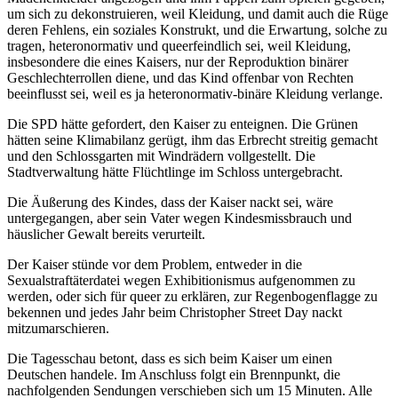
um sich zu dekonstruieren, weil Kleidung, und damit auch die Rüge
deren Fehlens, ein soziales Konstrukt, und die Erwartung, solche zu
tragen, heteronormativ und queerfeindlich sei, weil Kleidung,
insbesondere die eines Kaisers, nur der Reproduktion binärer
Geschlechterrollen diene, und das Kind offenbar von Rechten
beeinflusst sei, weil es ja heteronormativ-binäre Kleidung verlange.
Die SPD hätte gefordert, den Kaiser zu enteignen. Die Grünen
hätten seine Klimabilanz gerügt, ihm das Erbrecht streitig gemacht
und den Schlossgarten mit Windrädern vollgestellt. Die
Stadtverwaltung hätte Flüchtlinge im Schloss untergebracht.
Die Äußerung des Kindes, dass der Kaiser nackt sei, wäre
untergegangen, aber sein Vater wegen Kindesmissbrauch und
häuslicher Gewalt bereits verurteilt.
Der Kaiser stünde vor dem Problem, entweder in die
Sexualstraftäterdatei wegen Exhibitionismus aufgenommen zu
werden, oder sich für queer zu erklären, zur Regenbogenflagge zu
bekennen und jedes Jahr beim Christopher Street Day nackt
mitzumarschieren.
Die Tagesschau betont, dass es sich beim Kaiser um einen
Deutschen handele. Im Anschluss folgt ein Brennpunkt, die
nachfolgenden Sendungen verschieben sich um 15 Minuten. Alle