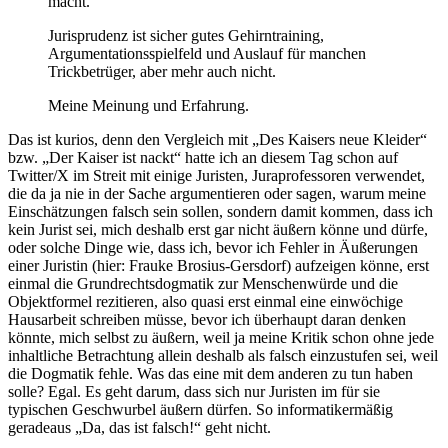
macht.
Jurisprudenz ist sicher gutes Gehirntraining,
Argumentationsspielfeld und Auslauf für manchen
Trickbetrüger, aber mehr auch nicht.
Meine Meinung und Erfahrung.
Das ist kurios, denn den Vergleich mit „Des Kaisers neue Kleider“
bzw. „Der Kaiser ist nackt“ hatte ich an diesem Tag schon auf
Twitter/X im Streit mit einige Juristen, Juraprofessoren verwendet,
die da ja nie in der Sache argumentieren oder sagen, warum meine
Einschätzungen falsch sein sollen, sondern damit kommen, dass ich
kein Jurist sei, mich deshalb erst gar nicht äußern könne und dürfe,
oder solche Dinge wie, dass ich, bevor ich Fehler in Äußerungen
einer Juristin (hier: Frauke Brosius-Gersdorf) aufzeigen könne, erst
einmal die Grundrechtsdogmatik zur Menschenwürde und die
Objektformel rezitieren, also quasi erst einmal eine einwöchige
Hausarbeit schreiben müsse, bevor ich überhaupt daran denken
könnte, mich selbst zu äußern, weil ja meine Kritik schon ohne jede
inhaltliche Betrachtung allein deshalb als falsch einzustufen sei, weil
die Dogmatik fehle. Was das eine mit dem anderen zu tun haben
solle? Egal. Es geht darum, dass sich nur Juristen im für sie
typischen Geschwurbel äußern dürfen. So informatikermäßig
geradeaus „Da, das ist falsch!“ geht nicht.