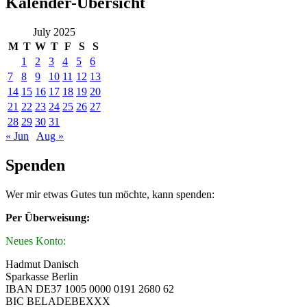
Kalender-Übersicht
July 2025
M
T
W
T
F
S
S
1
2
3
4
5
6
7
8
9
10
11
12
13
14
15
16
17
18
19
20
21
22
23
24
25
26
27
28
29
30
31
« Jun
Aug »
Spenden
Wer mir etwas Gutes tun möchte, kann spenden:
Per Überweisung:
Neues Konto:
Hadmut Danisch
Sparkasse Berlin
IBAN DE37 1005 0000 0191 2680 62
BIC BELADEBEXXX