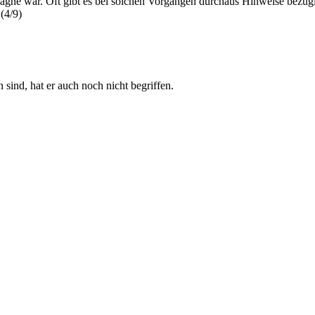
mpagne war. Oft gibt es bei solchen Vorgängen durchaus Hinweise bezü
(4/9)
sind, hat er auch noch nicht begriffen.