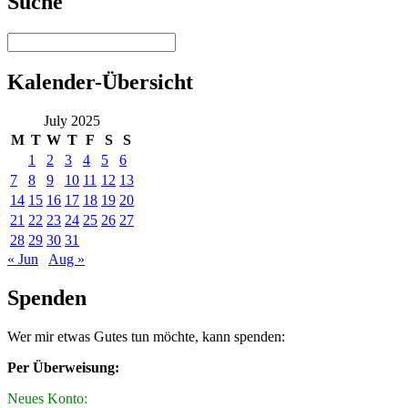
Suche
Kalender-Übersicht
July 2025
M
T
W
T
F
S
S
1
2
3
4
5
6
7
8
9
10
11
12
13
14
15
16
17
18
19
20
21
22
23
24
25
26
27
28
29
30
31
« Jun
Aug »
Spenden
Wer mir etwas Gutes tun möchte, kann spenden:
Per Überweisung:
Neues Konto: