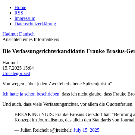
Home
RSS
Impressum
Datenschutzerklärung
Hadmut Danisch
Ansichten eines Informatikers
Die Verfassungsrichterkandidatin Frauke Brosius-Ger
Hadmut
15.7.2025 15:04
Uncategorized
Von wegen „über jeden Zweifel erhabene Spitzenjuristin“
Ich hatte ja schon beschrieben
, dass ich nicht glaube, dass Frauke B
Und auch, dass viele Verfassungsrichter, vor allem die Quotenfrauen
BREAKING NIUS: Frauke Brosius-Gersdorf hält "Berufung auf 
Konzept im Journalismus, das allein den Standards von Journa
— Julian Reichelt (@jreichelt)
July 15, 2025