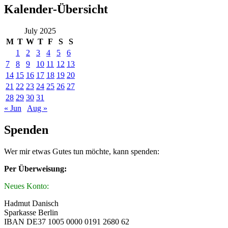
Kalender-Übersicht
July 2025
M
T
W
T
F
S
S
1
2
3
4
5
6
7
8
9
10
11
12
13
14
15
16
17
18
19
20
21
22
23
24
25
26
27
28
29
30
31
« Jun
Aug »
Spenden
Wer mir etwas Gutes tun möchte, kann spenden:
Per Überweisung:
Neues Konto:
Hadmut Danisch
Sparkasse Berlin
IBAN DE37 1005 0000 0191 2680 62