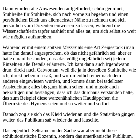
Dann wurden alle Anwesenden aufgefordert, schön geordnet,
Stuhlreihe für Stuhlreihe, sich nach vorne zu begeben und einen
persönlichen Blick aus allernächster Nähe zu nehmen und sich
persönlich vom Dozenten einweisen zu lassen, während die
Wissenschaftlerin tapfer aushielt und alles tat, um sich selbst so weit
wie möglich aufzureißen.
Während er mit einem spitzen
Messer
als eine Art Zeigestock (man
hatte ihn darauf angesprochen, ob das nicht gefährlich sei, aber er
hatte darauf bestanden, dass das völlig ungefährlich sei) jedem
Einzelnen alle Details erläuterte. Ich kam dann auch irgendwann
dran, direkt nach Catwoman, weil die ja in derselben Stuhlreihe wie
ich, direkt neben mir saß, und wir ordentlich einer nach dem
anderen eingewiesen wurden, und konnte dann bei tadelloser
Ausleuchtung alles bis ganz hinten sehen, und musste auch
bekräftigen und bestätigen, dass ich das durchaus verstanden hatte,
das zum Beispiel diese warzenähnlichen Hautläppchen die
Überreste des Hymens seien und so weiter und so fort.
Danach zog sie sich das Kleid wieder an und die Statistiken gingen
weiter, das Publikum saß wieder da und lauschte.
Das eigentlich Seltsame an der Sache war aber nicht diese
exhibitionistische Dozentin, sondern das amerikanische Publikum.