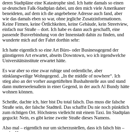
deren Stadtpläne eine Katastrophe sind. Ich hatte damals so einen
ur-deutschen Falk-Stadtplan dabei, um den mich viele Amerikaner
beneideten, auf dem ich die angebebene Adresse auch fand, aber
wie das damals eben so war, ohne jegliche Zusatzinformationen.
Keine Firmen, keine Örtlichkeiten, keine Gebäude, kein Streetview,
einfach nur Straße – dort. Ich habe es dann auch geschafft, eine
passende Busverbindung von der Innenstadt dahin zu finden, und
wunderte mich auf der Fahrt dorthin sehr:
Ich hatte eigentlich so eine Art Büro- oder Businessgegend der
günstigeren Art erwartet, abseits Downtown, wo ich irgendwelche
Universitätsinstitute erwartet hätte.
Es war aber so eine zwar ruhige und ordentliche, aber
stinklangweilige Wohngegend. „In the middle of nowhere“. Ich
stieg also an der vorher ausgetüftelten Bushaltestelle aus und stand
dann mutterseelenallein in einer Gegend, in der auch Al Bundy hätte
wohnen können.
Scheiße, dachte ich, hier bist Du total falsch. Das muss die falsche
Straße sein, der falsche Stadtteil. Das schaffst Du nie noch pünktlich
zum richtigen Ort. Höchstens vielleicht mit einem Taxi. Im Stadtplan
geguckt: Nein, es gibt keine zweite Straße dieses Namens.
Also mal – eigentlich nur um sicherzustellen, dass ich falsch bin –