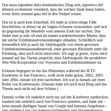
Das muss irgendein links-feministisches Ding sein, irgendwo tief
drinnen evolutionär verankert, dass die solchen Spaß daran haben,
wenn ihnen jemand ganz tief in den Südpol schaut.
Das ist ja auch kein Einzelfall. Ich hatte ja schon einige Fälle
beschrieben, in denen sie da Vagina-Schauen veranstalten, und sich
da gegenseitig die Mandeln vom unteren Ende her suchen. Das
findet man ja sehr oft und als immer wiederkehrendes Muster, dass
die solche Exhibitionalveranstaltungen abhalten. Schließlich und
letztendlich lebt ja auch die Aktfotografie von einem gewissen
Exhibitionismusausmaßintervall, einer gewissen Blicktiefe unter die
Kleidung, aber noch nicht intravenös. Ich sage ja gerne, wenn mich
jemand auf das Thema anspricht, dass Aktfotografie die produktive
Win-Win-Kooperation von Voyeuren und Exhibitionistinnen ist.
Erstmals begegnet ist mir das Phänomen während der IETF-
Konferenz in San Francisco, weiß nicht mehr genau, 2002, 2003
oder 2004, müsste ich jetzt nachsehen. Ich war ja damals auf einer
Reihe von Konferenzen. (Damals hatte ich noch kein Blog und das
Thema auch nicht auf dem Schirm.)
Damals wollte ich natürlich nicht nur auf der Konferenz rumhocken,
sondern mir natürlich auch San Francisco ansehen, und hatte mir –
beim damals dürftigen Stand von Google und Internet-Angeboten –
eine dürftige Liste von Sehenswürdigkeiten und Veranstaltungen