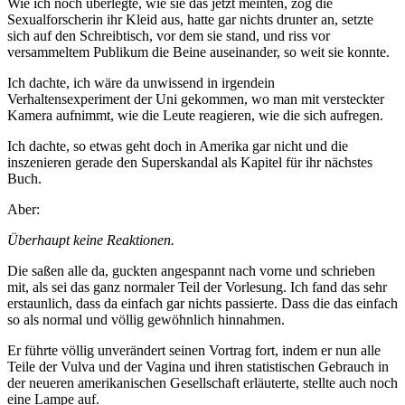
Wie ich noch überlegte, wie sie das jetzt meinten, zog die
Sexualforscherin ihr Kleid aus, hatte gar nichts drunter an, setzte
sich auf den Schreibtisch, vor dem sie stand, und riss vor
versammeltem Publikum die Beine auseinander, so weit sie konnte.
Ich dachte, ich wäre da unwissend in irgendein
Verhaltensexperiment der Uni gekommen, wo man mit versteckter
Kamera aufnimmt, wie die Leute reagieren, wie die sich aufregen.
Ich dachte, so etwas geht doch in Amerika gar nicht und die
inszenieren gerade den Superskandal als Kapitel für ihr nächstes
Buch.
Aber:
Überhaupt keine Reaktionen.
Die saßen alle da, guckten angespannt nach vorne und schrieben
mit, als sei das ganz normaler Teil der Vorlesung. Ich fand das sehr
erstaunlich, dass da einfach gar nichts passierte. Dass die das einfach
so als normal und völlig gewöhnlich hinnahmen.
Er führte völlig unverändert seinen Vortrag fort, indem er nun alle
Teile der Vulva und der Vagina und ihren statistischen Gebrauch in
der neueren amerikanischen Gesellschaft erläuterte, stellte auch noch
eine Lampe auf.