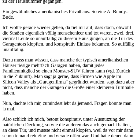
zu der Hausnummer gegangen.
Ein gewöhnliches amerikanisches Privathaus. So eine Al Bundy-
Bude.
Ich wollte gerade wieder gehen, da fiel mir auf, dass doch, obwohl
die Straßen eigentlich völlig menschenleer und tot waren, zwei, drei,
viermal Leute so unauffällig zu diesem Haus gingen, an die Tür des
Garagentors klopften, und konspirativ Einlass bekamen. So auffällig
unauffällig.
Dazu muss man wissen, dass manche der typisch amerikanischen
Häuser riesige mehrfach-Garagen haben, damit jedes
Familienmitglied so einen Monster-SUV fahren kann (vgl. Zurück
in die Zukunft). Man sagt ja gerne, dass Firmen wie Apple im
Silicon Valley als „Garagenfirma“ gegründet wurden, sagt dazu aber
nicht, dass manche der Garagen die Größe einer kleineren Turnhalle
haben.
Nun, dachte ich mir, zumindest lebt da jemand. Fragen könnte man
ja mal.
Also schlich ich mich, betont konspirativ, unter Ausnutzung der
natürlichen Deckung, so wie die anderen das auch gemacht hatten,
an diese Tür, und musste nicht einmal klopfen, weil da vor mir dann
schon jemand reinging und gerade offen war. Und hatte denen dann