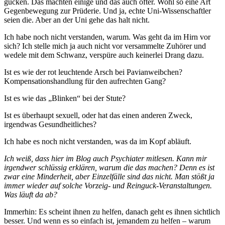
gucken. Das machten einige und das auch öfter. Wohl so eine Art
Gegenbewegung zur Prüderie. Und ja, echte Uni-Wissenschaftler
seien die. Aber an der Uni gehe das halt nicht.
Ich habe noch nicht verstanden, warum. Was geht da im Hirn vor
sich? Ich stelle mich ja auch nicht vor versammelte Zuhörer und
wedele mit dem Schwanz, verspüre auch keinerlei Drang dazu.
Ist es wie der rot leuchtende Arsch bei Pavianweibchen?
Kompensationshandlung für den aufrechten Gang?
Ist es wie das „Blinken“ bei der Stute?
Ist es überhaupt sexuell, oder hat das einen anderen Zweck,
irgendwas Gesundheitliches?
Ich habe es noch nicht verstanden, was da im Kopf abläuft.
Ich weiß, dass hier im Blog auch Psychiater mitlesen. Kann mir
irgendwer schlüssig erklären, warum die das machen? Denn es ist
zwar eine Minderheit, aber Einzelfälle sind das nicht. Man stößt ja
immer wieder auf solche Vorzeig- und Reinguck-Veranstaltungen.
Was läuft da ab?
Immerhin: Es scheint ihnen zu helfen, danach geht es ihnen sichtlich
besser. Und wenn es so einfach ist, jemandem zu helfen – warum