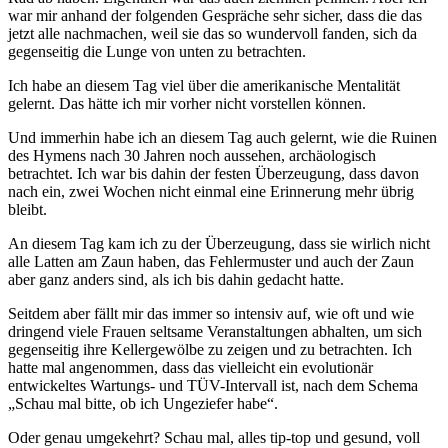
war mir anhand der folgenden Gespräche sehr sicher, dass die das
jetzt alle nachmachen, weil sie das so wundervoll fanden, sich da
gegenseitig die Lunge von unten zu betrachten.
Ich habe an diesem Tag viel über die amerikanische Mentalität
gelernt. Das hätte ich mir vorher nicht vorstellen können.
Und immerhin habe ich an diesem Tag auch gelernt, wie die Ruinen
des Hymens nach 30 Jahren noch aussehen, archäologisch
betrachtet. Ich war bis dahin der festen Überzeugung, dass davon
nach ein, zwei Wochen nicht einmal eine Erinnerung mehr übrig
bleibt.
An diesem Tag kam ich zu der Überzeugung, dass sie wirlich nicht
alle Latten am Zaun haben, das Fehlermuster und auch der Zaun
aber ganz anders sind, als ich bis dahin gedacht hatte.
Seitdem aber fällt mir das immer so intensiv auf, wie oft und wie
dringend viele Frauen seltsame Veranstaltungen abhalten, um sich
gegenseitig ihre Kellergewölbe zu zeigen und zu betrachten. Ich
hatte mal angenommen, dass das vielleicht ein evolutionär
entwickeltes Wartungs- und TÜV-Intervall ist, nach dem Schema
„Schau mal bitte, ob ich Ungeziefer habe“.
Oder genau umgekehrt? Schau mal, alles tip-top und gesund, voll