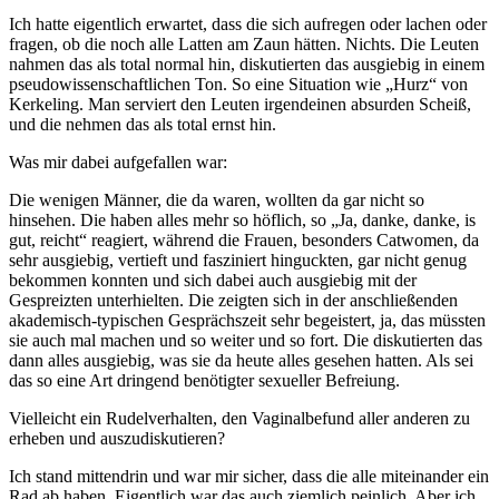
Ich hatte eigentlich erwartet, dass die sich aufregen oder lachen oder
fragen, ob die noch alle Latten am Zaun hätten. Nichts. Die Leuten
nahmen das als total normal hin, diskutierten das ausgiebig in einem
pseudowissenschaftlichen Ton. So eine Situation wie „Hurz“ von
Kerkeling. Man serviert den Leuten irgendeinen absurden Scheiß,
und die nehmen das als total ernst hin.
Was mir dabei aufgefallen war:
Die wenigen Männer, die da waren, wollten da gar nicht so
hinsehen. Die haben alles mehr so höflich, so „Ja, danke, danke, is
gut, reicht“ reagiert, während die Frauen, besonders Catwomen, da
sehr ausgiebig, vertieft und fasziniert hinguckten, gar nicht genug
bekommen konnten und sich dabei auch ausgiebig mit der
Gespreizten unterhielten. Die zeigten sich in der anschließenden
akademisch-typischen Gesprächszeit sehr begeistert, ja, das müssten
sie auch mal machen und so weiter und so fort. Die diskutierten das
dann alles ausgiebig, was sie da heute alles gesehen hatten. Als sei
das so eine Art dringend benötigter sexueller Befreiung.
Vielleicht ein Rudelverhalten, den Vaginalbefund aller anderen zu
erheben und auszudiskutieren?
Ich stand mittendrin und war mir sicher, dass die alle miteinander ein
Rad ab haben. Eigentlich war das auch ziemlich peinlich. Aber ich