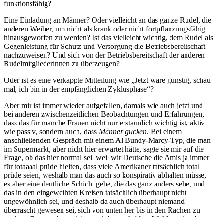
funktionsfähig?
Eine Einladung an Männer? Oder vielleicht an das ganze Rudel, die
anderen Weiber, um nicht als krank oder nicht fortpflanzungsfähig
hinausgeworfen zu werden? Ist das vielleicht wichtig, dem Rudel als
Gegenleistung für Schutz und Versorgung die Betriebsbereitschaft
nachzuweisen? Und sich von der Betriebsbereitschaft der anderen
Rudelmitgliederinnen zu überzeugen?
Oder ist es eine verkappte Mitteilung wie „Jetzt wäre günstig, schau
mal, ich bin in der empfänglichen Zyklusphase“?
Aber mir ist immer wieder aufgefallen, damals wie auch jetzt und
bei anderen zwischenzeitlichen Beobachtungen und Erfahrungen,
dass das für manche Frauen nicht nur erstaunlich wichtig ist, aktiv
wie passiv, sondern auch, dass
Männer gucken
. Bei einem
anschließenden Gespräch mit einem Al Bundy-Marcy-Typ, die man
im Supermarkt, aber nicht hier erwartet hätte, sagte sie mir auf die
Frage, ob das hier normal sei, weil wir Deutsche die Amis ja immer
für totaaaal prüde hielten, dass viele Amerikaner tatsächlich total
prüde seien, weshalb man das auch so konspirativ abhalten müsse,
es aber eine deutliche Schicht gebe, die das ganz anders sehe, und
das in den eingeweihten Kreisen tatsächlich überhaupt nicht
ungewöhnlich sei, und deshalb da auch überhaupt niemand
überrascht gewesen sei, sich von unten her bis in den Rachen zu