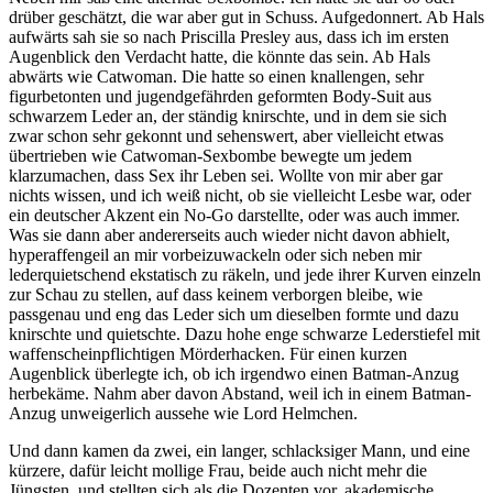
drüber geschätzt, die war aber gut in Schuss. Aufgedonnert. Ab Hals
aufwärts sah sie so nach Priscilla Presley aus, dass ich im ersten
Augenblick den Verdacht hatte, die könnte das sein. Ab Hals
abwärts wie Catwoman. Die hatte so einen knallengen, sehr
figurbetonten und jugendgefährden geformten Body-Suit aus
schwarzem Leder an, der ständig knirschte, und in dem sie sich
zwar schon sehr gekonnt und sehenswert, aber vielleicht etwas
übertrieben wie Catwoman-Sexbombe bewegte um jedem
klarzumachen, dass Sex ihr Leben sei. Wollte von mir aber gar
nichts wissen, und ich weiß nicht, ob sie vielleicht Lesbe war, oder
ein deutscher Akzent ein No-Go darstellte, oder was auch immer.
Was sie dann aber andererseits auch wieder nicht davon abhielt,
hyperaffengeil an mir vorbeizuwackeln oder sich neben mir
lederquietschend ekstatisch zu räkeln, und jede ihrer Kurven einzeln
zur Schau zu stellen, auf dass keinem verborgen bleibe, wie
passgenau und eng das Leder sich um dieselben formte und dazu
knirschte und quietschte. Dazu hohe enge schwarze Lederstiefel mit
waffenscheinpflichtigen Mörderhacken. Für einen kurzen
Augenblick überlegte ich, ob ich irgendwo einen Batman-Anzug
herbekäme. Nahm aber davon Abstand, weil ich in einem Batman-
Anzug unweigerlich aussehe wie Lord Helmchen.
Und dann kamen da zwei, ein langer, schlacksiger Mann, und eine
kürzere, dafür leicht mollige Frau, beide auch nicht mehr die
Jüngsten, und stellten sich als die Dozenten vor, akademische