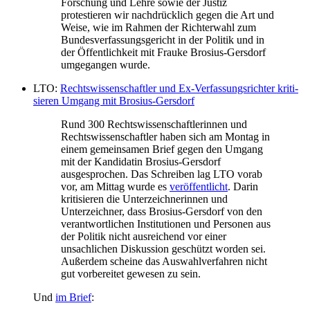
Forschung und Lehre sowie der Justiz
protestieren wir nachdrücklich gegen die Art und
Weise, wie im Rahmen der Richterwahl zum
Bundesverfassungsgericht in der Politik und in
der Öffentlichkeit mit Frauke Brosius-Gersdorf
umgegangen wurde.
LTO:
Rechts­wis­sen­schaftler und Ex-Ver­fas­sungs­richter kri­ti­
sieren Umgang mit Bro­sius-Gers­dorf
Rund 300 Rechtswissenschaftlerinnen und
Rechtswissenschaftler haben sich am Montag in
einem gemeinsamen Brief gegen den Umgang
mit der Kandidatin Brosius-Gersdorf
ausgesprochen. Das Schreiben lag LTO vorab
vor, am Mittag wurde es
veröffentlicht
. Darin
kritisieren die Unterzeichnerinnen und
Unterzeichner, dass Brosius-Gersdorf von den
verantwortlichen Institutionen und Personen aus
der Politik nicht ausreichend vor einer
unsachlichen Diskussion geschützt worden sei.
Außerdem scheine das Auswahlverfahren nicht
gut vorbereitet gewesen zu sein.
Und
im Brief
: