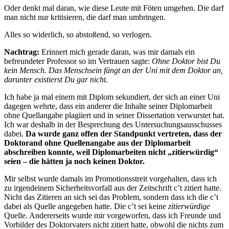
Oder denkt mal daran, wie diese Leute mit Föten umgehen. Die darf
man nicht nur kritisieren, die darf man umbringen.
Alles so widerlich, so abstoßend, so verlogen.
Nachtrag:
Erinnert mich gerade daran, was mir damals ein
befreundeter Professor so im Vertrauen sagte:
Ohne Doktor bist Du
kein Mensch. Das Menschsein fängt an der Uni mit dem Doktor an,
darunter existierst Du gar nicht.
Ich habe ja mal einem mit Diplom sekundiert, der sich an einer Uni
dagegen wehrte, dass ein anderer die Inhalte seiner Diplomarbeit
ohne Quellangabe plagiiert und in seiner Dissertation verwurstet hat.
Ich war deshalb in der Besprechung des Untersuchungsausschusses
dabei.
Da wurde ganz offen der Standpunkt vertreten, dass der
Doktorand ohne Quellenangabe aus der Diplomarbeit
abschreiben konnte, weil Diplomarbeiten nicht „zitierwürdig“
seien – die hätten ja noch keinen Doktor.
Mir selbst wurde damals im Promotionsstreit vorgehalten, dass ich
zu irgendeinem Sicherheitsvorfall aus der Zeitschrift c’t zitiert hatte.
Nicht das Zitieren an sich sei das Problem, sondern dass ich die c’t
dabei als Quelle angegeben hatte. Die c’t sei keine
zitierwürdige
Quelle. Andererseits wurde mir vorgeworfen, dass ich Freunde und
Vorbilder des Doktorvaters nicht zitiert hatte, obwohl die nichts zum