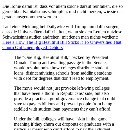
Die Ironie daran ist, dass vor allem solche darauf reinfallen, die so
gerne über Kapitalismus schimpfen, und nicht merken, wie sie da
gerade ausgenommen werden.
Laut einer Meldung bei Dailywire will Trump nun dafür sorgen,
dass die Universitäten dafür haften, wenn sie den Leuten nutzlose
Schwachsinnsstudien andrehen, mit denen man nichts verdient:
Here’s How The Big Beautiful Bill Sticks It To Universities That
Churn Out Unemployed Debtors
The “One Big, Beautiful Bill,” backed by President
Donald Trump and awaiting passage in the Senate,
would revolutionize how colleges distribute student
loans, disincentivizing schools from saddling students
with debt for degrees that don’t lead to employment.
The move would not just provoke left-wing colleges
that have been a thorn in Republicans’ side, but also
provide a practical, good-governance change that could
save taxpayers billions and prevent people from being
saddled with student loan payments they can’t afford.
Under the bill, colleges will have “skin in the game,”
meaning if they churn out dropouts or graduates with a
particular major who can’t afford to pay their student