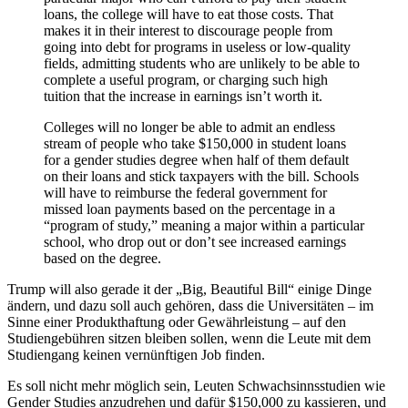
loans, the college will have to eat those costs. That
makes it in their interest to discourage people from
going into debt for programs in useless or low-quality
fields, admitting students who are unlikely to be able to
complete a useful program, or charging such high
tuition that the increase in earnings isn’t worth it.
Colleges will no longer be able to admit an endless
stream of people who take $150,000 in student loans
for a gender studies degree when half of them default
on their loans and stick taxpayers with the bill. Schools
will have to reimburse the federal government for
missed loan payments based on the percentage in a
“program of study,” meaning a major within a particular
school, who drop out or don’t see increased earnings
based on the degree.
Trump will also gerade it der „Big, Beautiful Bill“ einige Dinge
ändern, und dazu soll auch gehören, dass die Universitäten – im
Sinne einer Produkthaftung oder Gewährleistung – auf den
Studiengebühren sitzen bleiben sollen, wenn die Leute mit dem
Studiengang keinen vernünftigen Job finden.
Es soll nicht mehr möglich sein, Leuten Schwachsinnsstudien wie
Gender Studies anzudrehen und dafür $150,000 zu kassieren, und