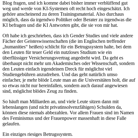
Blog fragen, und ich komme dabei bisher immer verblüffend gut
weg und werde von KI-Systemen oft recht hoch eingeschätzt. Ich
gehöre anscheinend zu deren Trainingsmaterial. Also durchaus
möglich, dass da irgendwo Politiker oder Berater zu irgendwas die
KI befragen und die KI Antworten gibt, die sie von mir hat.
Oft habe ich geschrieben, dass ich Gender Studies und viele andere
Fächer der Geisteswissenschaften (die im Englischen treffender
„humanities“ heißen) schlicht für ein Betrugssystem halte, bei dem
den Leuten für teuer Geld ein nutzloses Studium wie ein
überflüssiger Versicherungsvertrag angedreht wird. Da geht es
überhaupt nicht mehr um Akademisches oder Wissenschaft, sondern
den Leuten einfach irgendeinen Dreck für möglichst viel
Studiengebühren anzudrehen. Und das geht natürlich umso
einfacher, je mehr blöde Leute man an die Universitäten holt, die auf
so etwas nicht nur hereinfallen, sondern auch darauf angewiesen
sind, möglichst blödes Zeug zu finden.
So häuft man Milliarden an, und viele Leute sitzen dann mit
lebenslangen (und nicht privatinsolvenzfähigen) Schulden da,
können diese niemals abbezahlen. Vor allem Frauen sind im Namen
des Feminismus und der Frauenpower massenhaft in diese Falle
gelaufen.
Ein einziges riesiges Betrugssystem.