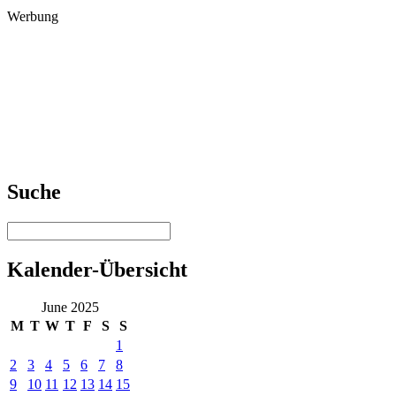
Werbung
Suche
Kalender-Übersicht
June 2025
M
T
W
T
F
S
S
1
2
3
4
5
6
7
8
9
10
11
12
13
14
15