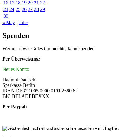
16
17
18
19
20
21
22
23
24
25
26
27
28
29
30
« May
Jul »
Spenden
Wer mir etwas Gutes tun möchte, kann spenden:
Per Überweisung:
Neues Konto:
Hadmut Danisch
Sparkasse Berlin
IBAN DE37 1005 0000 0191 2680 62
BIC BELADEBEXXX
Per Paypal: