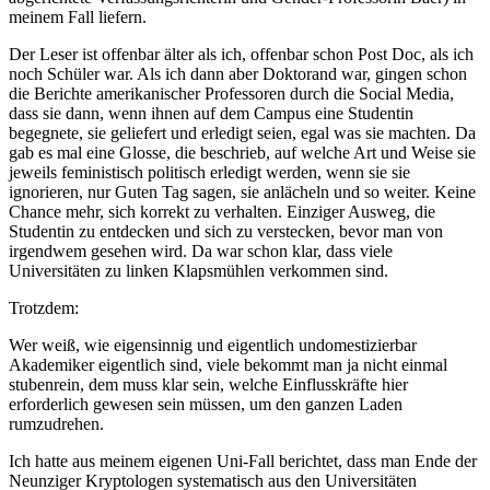
meinem Fall liefern.
Der Leser ist offenbar älter als ich, offenbar schon Post Doc, als ich
noch Schüler war. Als ich dann aber Doktorand war, gingen schon
die Berichte amerikanischer Professoren durch die Social Media,
dass sie dann, wenn ihnen auf dem Campus eine Studentin
begegnete, sie geliefert und erledigt seien, egal was sie machten. Da
gab es mal eine Glosse, die beschrieb, auf welche Art und Weise sie
jeweils feministisch politisch erledigt werden, wenn sie sie
ignorieren, nur Guten Tag sagen, sie anlächeln und so weiter. Keine
Chance mehr, sich korrekt zu verhalten. Einziger Ausweg, die
Studentin zu entdecken und sich zu verstecken, bevor man von
irgendwem gesehen wird. Da war schon klar, dass viele
Universitäten zu linken Klapsmühlen verkommen sind.
Trotzdem:
Wer weiß, wie eigensinnig und eigentlich undomestizierbar
Akademiker eigentlich sind, viele bekommt man ja nicht einmal
stubenrein, dem muss klar sein, welche Einflusskräfte hier
erforderlich gewesen sein müssen, um den ganzen Laden
rumzudrehen.
Ich hatte aus meinem eigenen Uni-Fall berichtet, dass man Ende der
Neunziger Kryptologen systematisch aus den Universitäten