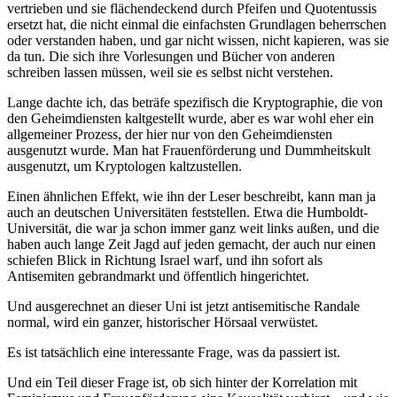
vertrieben und sie flächendeckend durch Pfeifen und Quotentussis
ersetzt hat, die nicht einmal die einfachsten Grundlagen beherrschen
oder verstanden haben, und gar nicht wissen, nicht kapieren, was sie
da tun. Die sich ihre Vorlesungen und Bücher von anderen
schreiben lassen müssen, weil sie es selbst nicht verstehen.
Lange dachte ich, das beträfe spezifisch die Kryptographie, die von
den Geheimdiensten kaltgestellt wurde, aber es war wohl eher ein
allgemeiner Prozess, der hier nur von den Geheimdiensten
ausgenutzt wurde. Man hat Frauenförderung und Dummheitskult
ausgenutzt, um Kryptologen kaltzustellen.
Einen ähnlichen Effekt, wie ihn der Leser beschreibt, kann man ja
auch an deutschen Universitäten feststellen. Etwa die Humboldt-
Universität, die war ja schon immer ganz weit links außen, und die
haben auch lange Zeit Jagd auf jeden gemacht, der auch nur einen
schiefen Blick in Richtung Israel warf, und ihn sofort als
Antisemiten gebrandmarkt und öffentlich hingerichtet.
Und ausgerechnet an dieser Uni ist jetzt antisemitische Randale
normal, wird ein ganzer, historischer Hörsaal verwüstet.
Es ist tatsächlich eine interessante Frage, was da passiert ist.
Und ein Teil dieser Frage ist, ob sich hinter der Korrelation mit