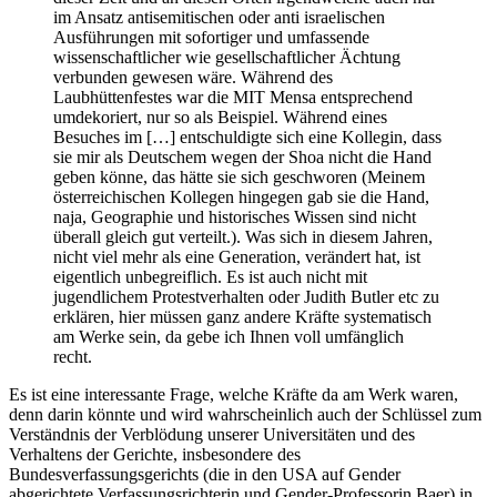
im Ansatz antisemitischen oder anti israelischen
Ausführungen mit sofortiger und umfassende
wissenschaftlicher wie gesellschaftlicher Ächtung
verbunden gewesen wäre. Während des
Laubhüttenfestes war die MIT Mensa entsprechend
umdekoriert, nur so als Beispiel. Während eines
Besuches im […] entschuldigte sich eine Kollegin, dass
sie mir als Deutschem wegen der Shoa nicht die Hand
geben könne, das hätte sie sich geschworen (Meinem
österreichischen Kollegen hingegen gab sie die Hand,
naja, Geographie und historisches Wissen sind nicht
überall gleich gut verteilt.). Was sich in diesem Jahren,
nicht viel mehr als eine Generation, verändert hat, ist
eigentlich unbegreiflich. Es ist auch nicht mit
jugendlichem Protestverhalten oder Judith Butler etc zu
erklären, hier müssen ganz andere Kräfte systematisch
am Werke sein, da gebe ich Ihnen voll umfänglich
recht.
Es ist eine interessante Frage, welche Kräfte da am Werk waren,
denn darin könnte und wird wahrscheinlich auch der Schlüssel zum
Verständnis der Verblödung unserer Universitäten und des
Verhaltens der Gerichte, insbesondere des
Bundesverfassungsgerichts (die in den USA auf Gender
abgerichtete Verfassungsrichterin und Gender-Professorin Baer) in