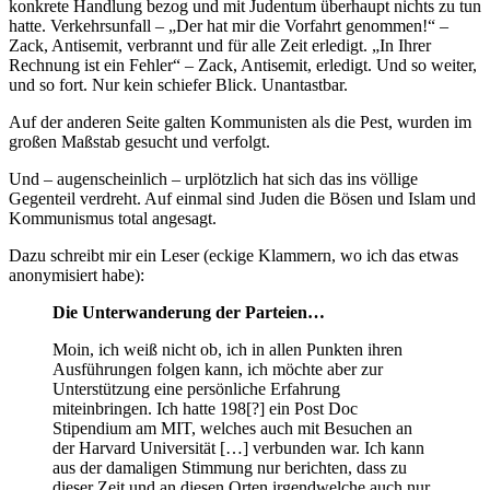
konkrete Handlung bezog und mit Judentum überhaupt nichts zu tun
hatte. Verkehrsunfall – „Der hat mir die Vorfahrt genommen!“ –
Zack, Antisemit, verbrannt und für alle Zeit erledigt. „In Ihrer
Rechnung ist ein Fehler“ – Zack, Antisemit, erledigt. Und so weiter,
und so fort. Nur kein schiefer Blick. Unantastbar.
Auf der anderen Seite galten Kommunisten als die Pest, wurden im
großen Maßstab gesucht und verfolgt.
Und – augenscheinlich – urplötzlich hat sich das ins völlige
Gegenteil verdreht. Auf einmal sind Juden die Bösen und Islam und
Kommunismus total angesagt.
Dazu schreibt mir ein Leser (eckige Klammern, wo ich das etwas
anonymisiert habe):
Die Unterwanderung der Parteien…
Moin, ich weiß nicht ob, ich in allen Punkten ihren
Ausführungen folgen kann, ich möchte aber zur
Unterstützung eine persönliche Erfahrung
miteinbringen. Ich hatte 198[?] ein Post Doc
Stipendium am MIT, welches auch mit Besuchen an
der Harvard Universität […] verbunden war. Ich kann
aus der damaligen Stimmung nur berichten, dass zu
dieser Zeit und an diesen Orten irgendwelche auch nur