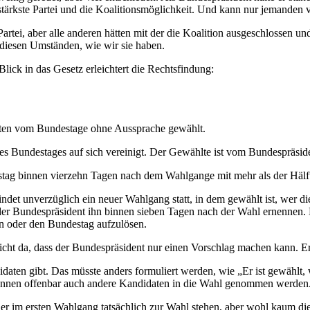
stärkste Partei und die Koalitionsmöglichkeit. Und kann nur jemanden 
ei, aber alle anderen hätten mit der die Koalition ausgeschlossen und 
 diesen Umständen, wie wir sie haben.
lick in das Gesetz erleichtert die Rechtsfindung:
nten vom Bundestage ohne Aussprache gewählt.
des Bundestages auf sich vereinigt. Der Gewählte ist vom Bundespräsid
stag binnen vierzehn Tagen nach dem Wahlgange mit mehr als der Hälft
findet unverzüglich ein neuer Wahlgang statt, in dem gewählt ist, wer 
der Bundespräsident ihn binnen sieben Tagen nach der Wahl ernennen. E
n oder den Bundestag aufzulösen.
nicht da, dass der Bundespräsident nur einen Vorschlag machen kann. E
idaten gibt. Das müsste anders formuliert werden, wie „Er ist gewählt, 
können offenbar auch andere Kandidaten in die Wahl genommen werden
 im ersten Wahlgang tatsächlich zur Wahl stehen, aber wohl kaum 