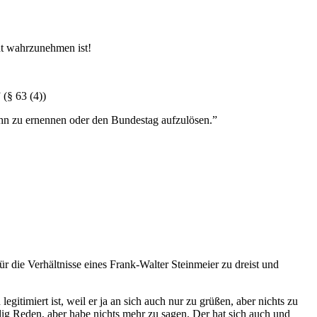
ht wahrzunehmen ist!
 (§ 63 (4))
 ihn zu ernennen oder den Bundestag aufzulösen.”
 die Verhältnisse eines Frank-Walter Steinmeier zu dreist und
egitimiert ist, weil er ja an sich auch nur zu grüßen, aber nichts zu
dig Reden, aber habe nichts mehr zu sagen. Der hat sich auch und