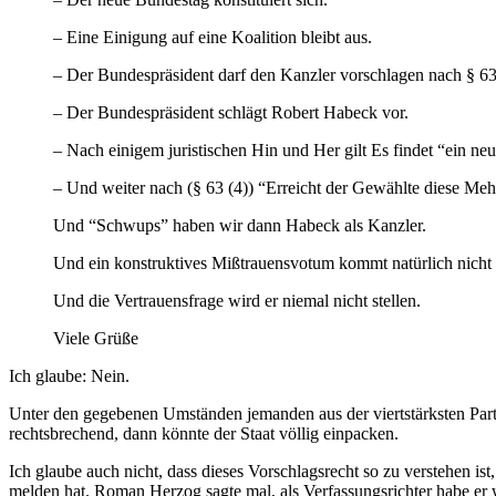
– Eine Einigung auf eine Koalition bleibt aus.
– Der Bundespräsident darf den Kanzler vorschlagen nach § 63
– Der Bundespräsident schlägt Robert Habeck vor.
– Nach einigem juristischen Hin und Her gilt Es findet “ein neu
– Und weiter nach (§ 63 (4)) “Erreicht der Gewählte diese Meh
Und “Schwups” haben wir dann Habeck als Kanzler.
Und ein konstruktives Mißtrauensvotum kommt natürlich nicht 
Und die Vertrauensfrage wird er niemal nicht stellen.
Viele Grüße
Ich glaube: Nein.
Unter den gegebenen Umständen jemanden aus der viertstärksten Parte
rechtsbrechend, dann könnte der Staat völlig einpacken.
Ich glaube auch nicht, dass dieses Vorschlagsrecht so zu verstehen ist,
melden hat. Roman Herzog sagte mal, als Verfassungsrichter habe er w