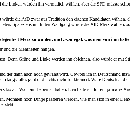
 die Linken würden ihn vermutlich wählen, aber die SPD müsste schon 
t würde die AfD zwar aus Tradition den eigenen Kandidaten wählen, a
bieten. Spätestens im dritten Wahlgang würde die AfD Merz wählen, so
Gelegenheit Merz zu wählen, und zwar egal, was man von ihm halt
r und die Mehrheiten hängen.
n. Denn Grüne und Linke werden ihn ablehnen, also würde er mit Sti
 und der dann auch noch gewählt wird. Obwohl ich in Deutschland inzwi
dem längst alles geht und nichts mehr funktioniert. Wäre Deutschland 
erz bis zur Wahl am Leben zu halten. Den halte ich für ein primäres An
n, Monaten noch Dinge passieren werden, wie man sich in einer Demokra
ersteht.