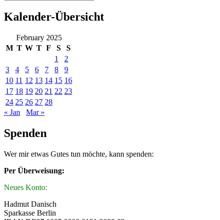
Kalender-Übersicht
February 2025
M
T
W
T
F
S
S
1
2
3
4
5
6
7
8
9
10
11
12
13
14
15
16
17
18
19
20
21
22
23
24
25
26
27
28
« Jan
Mar »
Spenden
Wer mir etwas Gutes tun möchte, kann spenden:
Per Überweisung:
Neues Konto:
Hadmut Danisch
Sparkasse Berlin