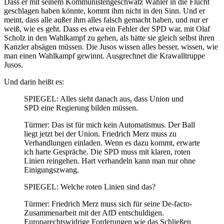
Dass er mit seinem Kommunistengeschwätz Wähler in die Flucht
geschlagen haben könnte, kommt ihm nicht in den Sinn. Und er
meint, dass alle außer ihm alles falsch gemacht haben, und nur er
weiß, wie es geht. Dass es etwa ein Fehler der SPD war, mit Olaf
Scholz in den Wahlkampf zu gehen, als hätte sie gleich selbst ihren
Kanzler absägen müssen. Die Jusos wissen alles besser, wissen, wie
man einen Wahlkampf gewinnt. Ausgrechnet die Krawalltruppe
Jusos.
Und darin heißt es:
SPIEGEL: Alles sieht danach aus, dass Union und
SPD eine Regierung bilden müssen.
Türmer: Das ist für mich kein Automatismus. Der Ball
liegt jetzt bei der Union. Friedrich Merz muss zu
Verhandlungen einladen. Wenn es dazu kommt, erwarte
ich harte Gespräche. Die SPD muss mit klaren, roten
Linien reingehen. Hart verhandeln kann man nur ohne
Einigungszwang.
SPIEGEL: Welche roten Linien sind das?
Türmer: Friedrich Merz muss sich für seine De-facto-
Zusammenarbeit mit der AfD entschuldigen.
Europarechtswidrige Forderungen wie das Schließen