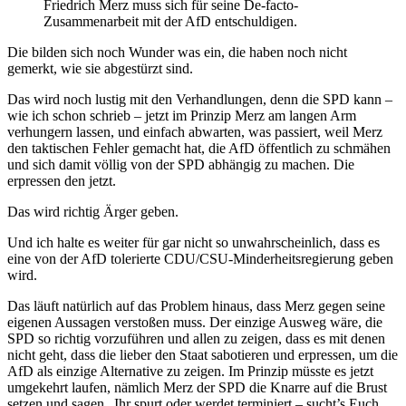
Friedrich Merz muss sich für seine De-facto-
Zusammenarbeit mit der AfD entschuldigen.
Die bilden sich noch Wunder was ein, die haben noch nicht
gemerkt, wie sie abgestürzt sind.
Das wird noch lustig mit den Verhandlungen, denn die SPD kann –
wie ich schon schrieb – jetzt im Prinzip Merz am langen Arm
verhungern lassen, und einfach abwarten, was passiert, weil Merz
den taktischen Fehler gemacht hat, die AfD öffentlich zu schmähen
und sich damit völlig von der SPD abhängig zu machen. Die
erpressen den jetzt.
Das wird richtig Ärger geben.
Und ich halte es weiter für gar nicht so unwahrscheinlich, dass es
eine von der AfD tolerierte CDU/CSU-Minderheitsregierung geben
wird.
Das läuft natürlich auf das Problem hinaus, dass Merz gegen seine
eigenen Aussagen verstoßen muss. Der einzige Ausweg wäre, die
SPD so richtig vorzuführen und allen zu zeigen, dass es mit denen
nicht geht, dass die lieber den Staat sabotieren und erpressen, um die
AfD als einzige Alternative zu zeigen. Im Prinzip müsste es jetzt
umgekehrt laufen, nämlich Merz der SPD die Knarre auf die Brust
setzen und sagen „Ihr spurt oder werdet terminiert – sucht’s Euch