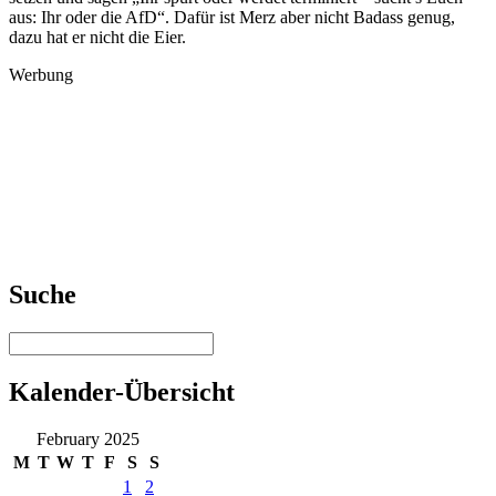
aus: Ihr oder die AfD“. Dafür ist Merz aber nicht Badass genug,
dazu hat er nicht die Eier.
Werbung
Suche
Kalender-Übersicht
February 2025
M
T
W
T
F
S
S
1
2