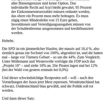
aller Binnengrenzen sind keine Option. Das
individuelle Recht auf Asyl bleibt gewahrt. 95 Prozent
der Einkommensteuerzahler müssen entlastet werden,
das obere ein Prozent muss mehr beitragen. Es muss
zügig einen Mindestlohn von 15 Euro geben.
Investitionen und Verteidigungsausgaben müssen von
der Schuldenbremse ausgenommen und kreditfinanziert
werden.
Hehehe.
Die SPD ist ein jämmerlicher Haufen, der massiv auf 16,4 %, also
ziemlich genau ein Sechstel von 100%, abgestürzt ist, und die hatten
mal – lange vor Türmers Geburt – so um die 44%. Zum Vergleich:
Unter Möllemann und Westerwelle verfolgte die FDP noch das
„Projekt 18“ – und zielte 18% an. Die Piraten lagen mal bei 12%
(bei der Wahl von gestern erstmals bei 0,0%)
Und dieser schwindsüchtige Restposten soll – will – nach den
Vorstellungen der Jusos jetzt Merz erpressen. Westdeutschland hat
schwarz, Ostdeutschland blau gewählt, und die Politik soll rot
werden.
Und dann dieser Satz: