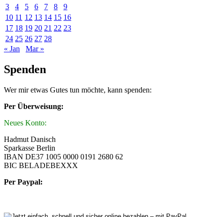
3
4
5
6
7
8
9
10
11
12
13
14
15
16
17
18
19
20
21
22
23
24
25
26
27
28
« Jan
Mar »
Spenden
Wer mir etwas Gutes tun möchte, kann spenden:
Per Überweisung:
Neues Konto:
Hadmut Danisch
Sparkasse Berlin
IBAN DE37 1005 0000 0191 2680 62
BIC BELADEBEXXX
Per Paypal: